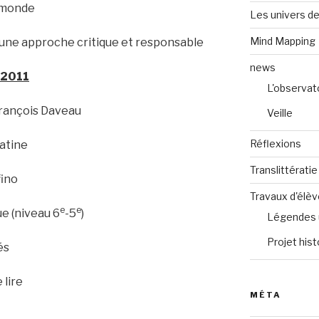
e monde
Les univers de
Mind Mapping
, une approche critique et responsable
news
 2011
L'observat
 François Daveau
Veille
Réflexions
latine
Translittératie
fino
Travaux d'élè
e
e
ue (niveau 6
-5
)
Légendes 
Projet hist
és
 lire
MÉTA