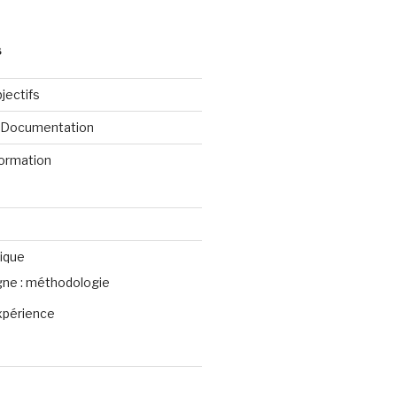
S
jectifs
e Documentation
formation
ique
igne : méthodologie
xpérience