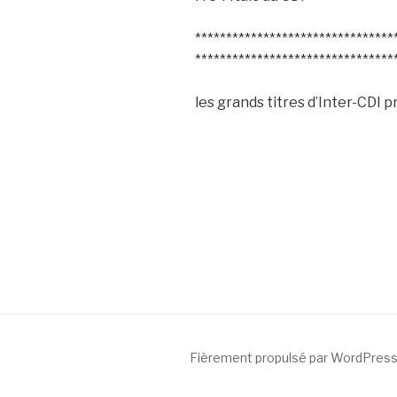
********************************
********************************
les grands titres d’Inter-CDI p
Fièrement propulsé par WordPres