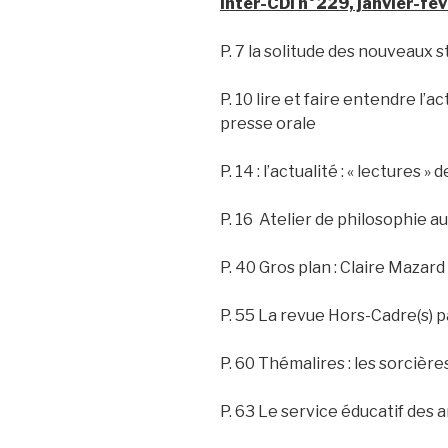
Inter-CDI n°229, janvier-fé
P. 7 la solitude des nouveaux s
P. 10 lire et faire entendre l’a
presse orale
P. 14 : l’actualité : « lectures »
P. 16 Atelier de philosophie a
P. 40 Gros plan : Claire Mazard
P. 55 La revue Hors-Cadre(s) 
P. 60 Thémalires : les sorcière
P. 63 Le service éducatif des