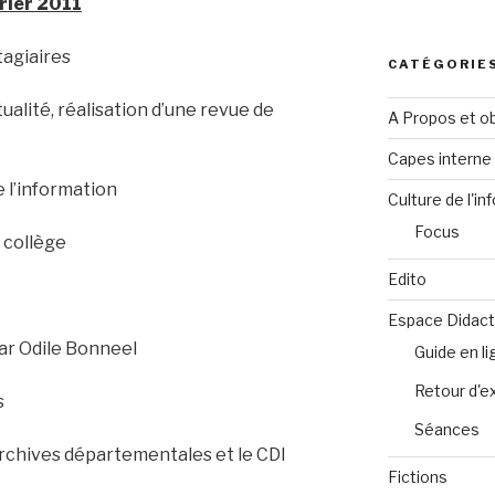
vrier 2011
tagiaires
CATÉGORIE
ctualité, réalisation d’une revue de
A Propos et ob
Capes intern
 de l’information
Culture de l'in
Focus
u collège
Edito
Espace Didact
par Odile Bonneel
Guide en l
Retour d'e
s
Séances
 archives départementales et le CDI
Fictions