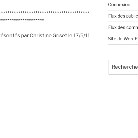
Connexion
******************************************
Flux des publi
*********************
Flux des com
résentés par Christine Griset le 17/5/11
Site de Word
Recherche
pour
:
s