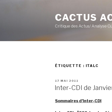
Aller
au
CACTUS A
contenu
principal
Critique des Actus/ Analyse C
ÉTIQUETTE :
ITALC
PUBLIÉ
17 MAI 2011
LE
Inter-CDI de Janvier
Sommaires d’Inter-CDI