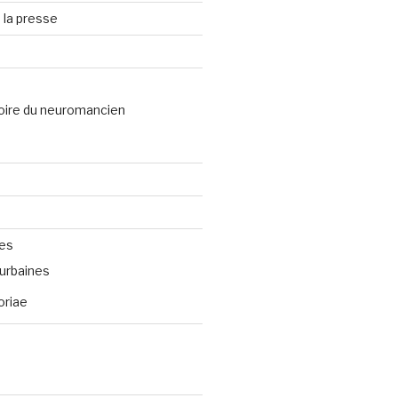
 la presse
oire du neuromancien
ves
urbaines
oriae