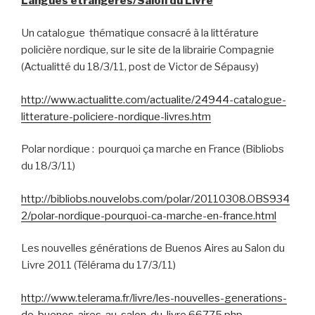
Langues étrangères/Salon du Livre
Un catalogue thématique consacré à la littérature
policière nordique, sur le site de la librairie Compagnie
(Actualitté du 18/3/11, post de Victor de Sépausy)
http://www.actualitte.com/actualite/24944-catalogue-
litterature-policiere-nordique-livres.htm
Polar nordique : pourquoi ça marche en France (Bibliobs
du 18/3/11)
http://bibliobs.nouvelobs.com/polar/20110308.OBS934
2/polar-nordique-pourquoi-ca-marche-en-france.html
Les nouvelles générations de Buenos Aires au Salon du
Livre 2011 (Télérama du 17/3/11)
http://www.telerama.fr/livre/les-nouvelles-generations-
de-buenos-aires-au-salon-du-livre,66775.php