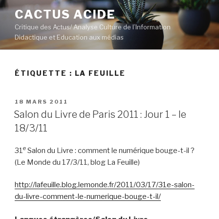
Aller
CACTUS ACIDE
au
Critique des Actus/ Analyse Culture de l’Information
contenu
Didactique et Education aux médias
principal
ÉTIQUETTE :
LA FEUILLE
PUBLIÉ
18 MARS 2011
LE
Salon du Livre de Paris 2011 : Jour 1 – le
18/3/11
e
31
Salon du Livre : comment le numérique bouge-t-il ?
(Le Monde du 17/3/11, blog La Feuille)
http://lafeuille.blog.lemonde.fr/2011/03/17/31e-salon-
du-livre-comment-le-numerique-bouge-t-il/