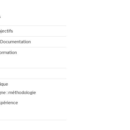
S
jectifs
e Documentation
formation
ique
igne : méthodologie
xpérience