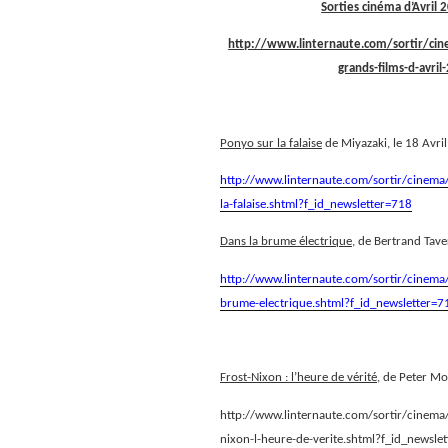
Sorties cinéma d’Avril
http://www.linternaute.com/sortir/cine
grands-films-d-avri
Ponyo sur la falaise
de Miyazaki, le 18 Avri
http://www.linternaute.com/sortir/cinema/
la-falaise.shtml?f_id_newsletter=718
Dans la brume électrique
, de Bertrand Tave
http://www.linternaute.com/sortir/cinema/f
brume-electrique.shtml?f_id_newsletter=7
Frost-Nixon : l’heure de vérité
, de Peter Mo
http://www.linternaute.com/sortir/cinema/f
nixon-l-heure-de-verite.shtml?f_id_newsle