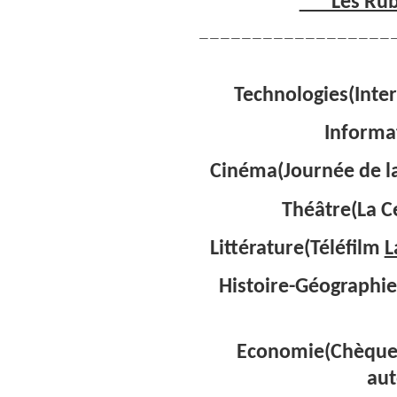
***Les Rub
——————————————————
Technologies(Inter
Informa
Cinéma(Journée de la 
Théâtre(La C
Littérature(Téléfilm
L
Histoire-Géographi
Economie(Chèque 
aut