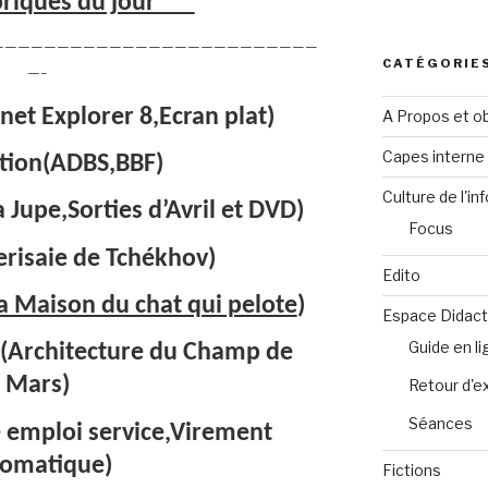
riques du jour***
—————————————————————————
CATÉGORIE
—–
net Explorer 8,Ecran plat)
A Propos et ob
Capes intern
tion(ADBS,BBF)
Culture de l'in
Jupe,Sorties d’Avril et DVD)
Focus
erisaie de Tchékhov)
Edito
a Maison du chat qui pelote
)
Espace Didact
Guide en l
e(Architecture du Champ de
Mars)
Retour d'e
Séances
emploi service,Virement
omatique)
Fictions