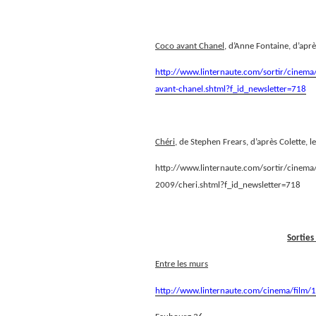
Coco avant Chanel
, d’Anne Fontaine, d’apr
http://www.linternaute.com/sortir/cinema/
avant-chanel.shtml?f_id_newsletter=718
Chéri,
de Stephen Frears, d’après Colette, l
http://www.linternaute.com/sortir/cinema/f
2009/cheri.shtml?f_id_newsletter=718
Sorties
Entre les murs
http://www.linternaute.com/cinema/film/