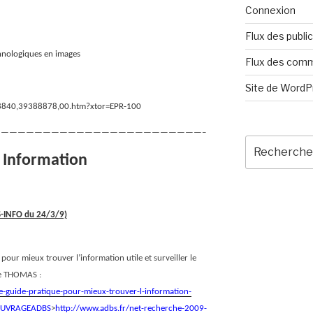
Connexion
Flux des publi
chnologiques en images
Flux des com
Site de Word
018840,39388878,00.htm?xtor=EPR-100
————————————————————————–
Recherche
pour
e Information
:
BS-INFO du 24/3/9)
 pour mieux trouver l’information utile et surveiller le
le THOMAS :
e-guide-pratique-pour-mieux-trouver-l-information-
H=OUVRAGEADBS
>
http://www.adbs.fr/net-recherche-2009-