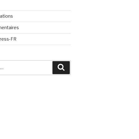
cations
mentaires
Press-FR
Recherche