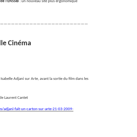
)de l’ENSSIB
: un nouveau site plus ergonomique
————————————————————————
lle Cinéma
Isabelle Adjani sur Arte, avant la sortie du film dans les
 de Laurent Cantet
les/adjani-fait-un-carton-sur-arte-21-03-2009-