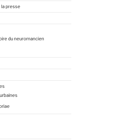
 la presse
oire du neuromancien
ves
urbaines
oriae