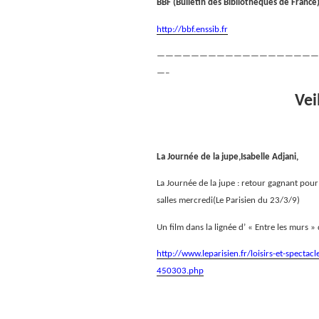
BBF (Bulletin des Bibliothèques de France
http://bbf.enssib.fr
———————————————————
—–
Vei
La Journée de la jupe,Isabelle Adjani,
La Journée de la jupe : retour gagnant pour 
salles mercredi(Le Parisien du 23/3/9)
Un film dans la lignée d’ « Entre les murs »
http://www.leparisien.fr/loisirs-et-spectac
450303.php