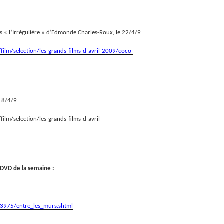
ès « L’Irrégulière » d’Edmonde Charles-Roux, le 22/4/9
film/selection/les-grands-films-d-avril-2009/coco-
e 8/4/9
ilm/selection/les-grands-films-d-avril-
 DVD de la semaine :
13975/entre_les_murs.shtml