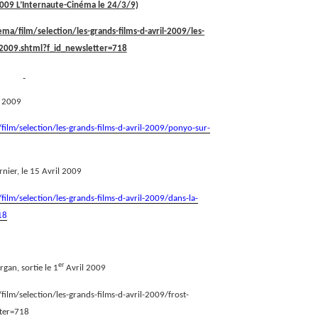
 2009 L’Internaute-Cinéma le 24/3/9)
ma/film/selection/les-grands-films-d-avril-2009/les-
l-2009.shtml?f_id_newsletter=718
l 2009
film/selection/les-grands-films-d-avril-2009/ponyo-sur-
rnier, le 15 Avril 2009
ilm/selection/les-grands-films-d-avril-2009/dans-la-
18
er
rgan, sortie le 1
Avril 2009
ilm/selection/les-grands-films-d-avril-2009/frost-
tter=718