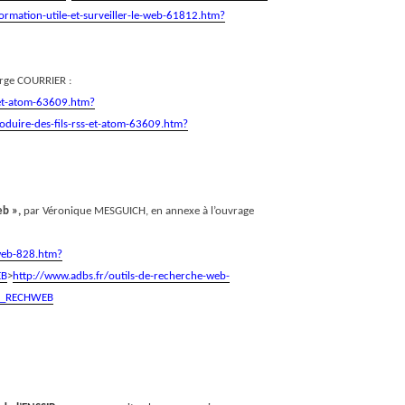
ormation-utile-et-surveiller-le-web-61812.htm?
rge COURRIER :
-et-atom-63609.htm?
oduire-des-fils-rss-et-atom-63609.htm?
eb »,
par Véronique MESGUICH, en annexe à l’ouvrage
-web-828.htm?
EB
>
http://www.adbs.fr/outils-de-recherche-web-
S_RECHWEB