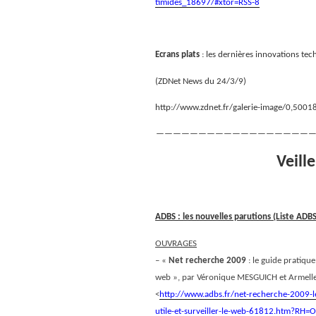
timides_18697/#xtor=RSS-8
Ecrans plats
: les dernières innovations te
(ZDNet News du 24/3/9)
http://www.zdnet.fr/galerie-image/0,50
———————————————————
Veill
ADBS : les nouvelles parutions (Liste AD
OUVRAGES
– «
Net recherche 2009
: le guide pratique
web », par Véronique MESGUICH et Armel
<
http://www.adbs.fr/net-recherche-2009-l
utile-et-surveiller-le-web-61812.htm?R