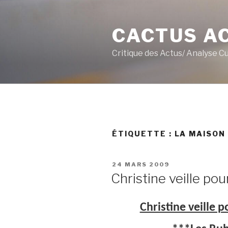
Aller
au
CACTUS A
contenu
principal
Critique des Actus/ Analyse C
ÉTIQUETTE :
LA MAISON
PUBLIÉ
24 MARS 2009
LE
Christine veille pou
Christine veille 