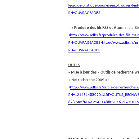
le-guide-pratique-pour-mieux-trouver-l-inf
RH=OUVRAGEADBS
– «
Produire des fils RSS et Atom »,
par Se
<
http://www.adbs.fr/produire-des-fils-rss
RH=OUVRAGEADBS
>
http://www.adbs.fr/pr
RH=OUVRAGEADBS
OUTILS
–
Mise à jour des « Outils de recherche w
« Net recherche 2009 » :
<
http://www.adbs.fr/outils-de-recherche
RH=1214314880901&RF=OUTILS_RECHW
828.htm?RH=1214314880901&RF=OUTIL