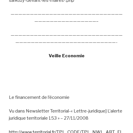
sarkozy-devant-les-maires-.php
—————————————————————————————
————————————————–
—————————————————————————————
——————————————————————————-
Veille Economie
Le financement de l’économie
Vu dans Newsletter Territorial-« Lettre-juridique] L’alerte
juridique territoriale 153 » – 27/11/2008
http://www.territorial.fr/TPL_CODE/TPL_NWL_ART_FI