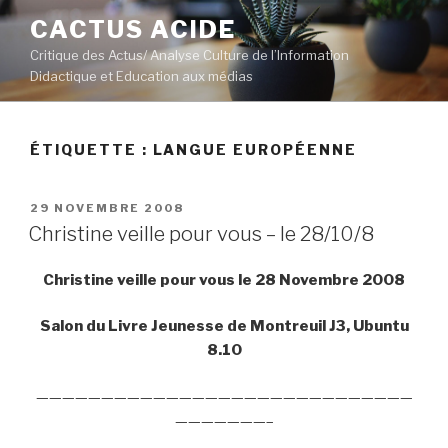
Aller
CACTUS ACIDE
au
Critique des Actus/ Analyse Culture de l’Information
contenu
Didactique et Education aux médias
principal
ÉTIQUETTE :
LANGUE EUROPÉENNE
PUBLIÉ
29 NOVEMBRE 2008
LE
Christine veille pour vous – le 28/10/8
Christine veille pour vous le 28 Novembre 2008
Salon du Livre Jeunesse de Montreuil J3, Ubuntu
8.10
—————————————————————————————
———————–