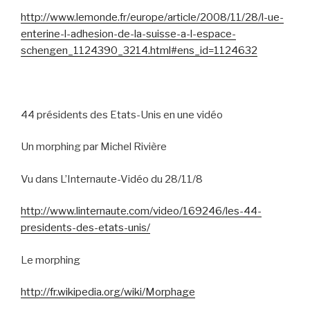
http://www.lemonde.fr/europe/article/2008/11/28/l-ue-
enterine-l-adhesion-de-la-suisse-a-l-espace-
schengen_1124390_3214.html#ens_id=1124632
44 présidents des Etats-Unis en une vidéo
Un morphing par Michel Rivière
Vu dans L’Internaute-Vidéo du 28/11/8
http://www.linternaute.com/video/169246/les-44-
presidents-des-etats-unis/
Le morphing
http://fr.wikipedia.org/wiki/Morphage