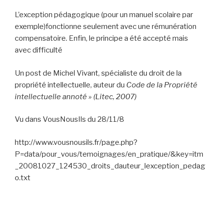
L’exception pédagogique (pour un manuel scolaire par
exemple)fonctionne seulement avec une rémunération
compensatoire. Enfin, le principe a été accepté mais
avec difficulté
Un post de Michel Vivant, spécialiste du droit de la
propriété intellectuelle, auteur du
Code de la Propriété
intellectuelle annoté
» (Litec, 2007)
Vu dans VousNousIls du 28/11/8
http://www.vousnousils.fr/page.php?
P=data/pour_vous/temoignages/en_pratique/&key=itm
_20081027_124530_droits_dauteur_lexception_pedag
o.txt