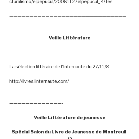
cturalismo/elpepucul/20081127elpepucul_4/Tes
—————————————————————————————
——————————————-
Veille Littérature
La sélection littéraire de l’Internaute du 27/11/8
http://livres.linternaute.com/
—————————————————————————————
—————————————-
Veille Littérature de jeunesse
Spécial Salon du Livre de Jeunesse de Montreuil