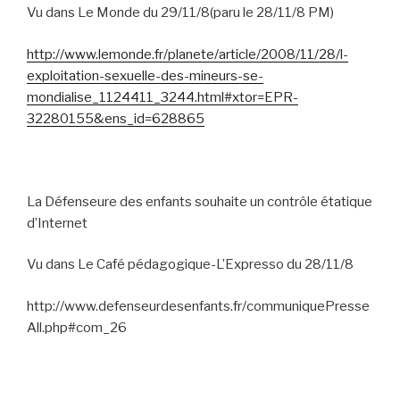
Vu dans Le Monde du 29/11/8(paru le 28/11/8 PM)
http://www.lemonde.fr/planete/article/2008/11/28/l-
exploitation-sexuelle-des-mineurs-se-
mondialise_1124411_3244.html#xtor=EPR-
32280155&ens_id=628865
La Défenseure des enfants souhaite un contrôle étatique
d’Internet
Vu dans Le Café pédagogique-L’Expresso du 28/11/8
http://www.defenseurdesenfants.fr/communiquePresse
All.php#com_26