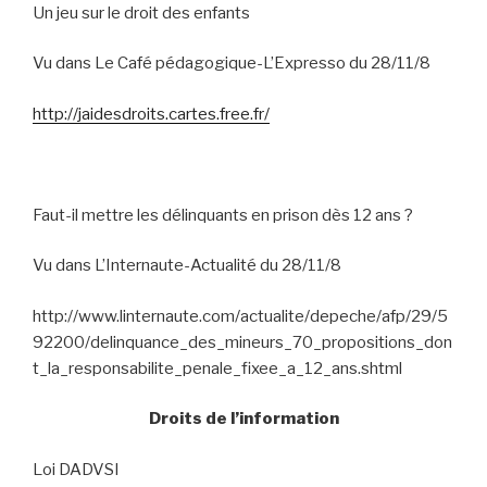
Un jeu sur le droit des enfants
Vu dans Le Café pédagogique-L’Expresso du 28/11/8
http://jaidesdroits.cartes.free.fr/
Faut-il mettre les délinquants en prison dès 12 ans ?
Vu dans L’Internaute-Actualité du 28/11/8
http://www.linternaute.com/actualite/depeche/afp/29/5
92200/delinquance_des_mineurs_70_propositions_don
t_la_responsabilite_penale_fixee_a_12_ans.shtml
Droits de l’information
Loi DADVSI