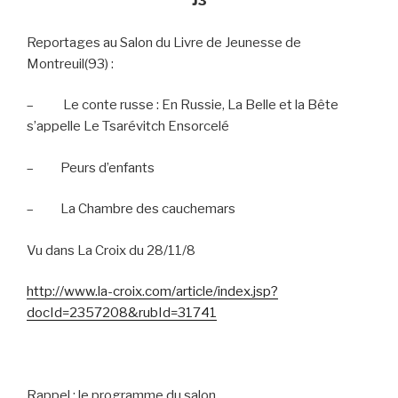
J3
Reportages au Salon du Livre de Jeunesse de
Montreuil(93) :
–
Le conte russe : En Russie, La Belle et la Bête
s’appelle Le Tsarévitch Ensorcelé
–
Peurs d’enfants
–
La Chambre des cauchemars
Vu dans La Croix du 28/11/8
http://www.la-croix.com/article/index.jsp?
docId=2357208&rubId=31741
Rappel : le programme du salon