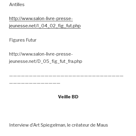
Antilles
http://www.salon-livre-presse-
jeunesse.net/I_04_02_fig_fut.php
Figures Futur
http://www.salon-livre-presse-
jeunesse.net/D_05_fig_fut_fra.php
—————————————————————————————
—————————————
Veille BD
Interview d’Art Spiegelman, le créateur de Maus