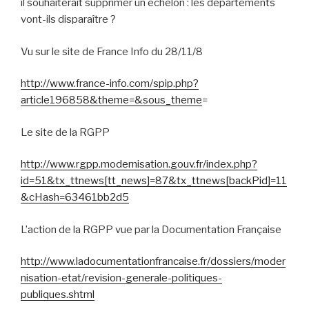
il souhaiterait supprimer un échelon : les départements
vont-ils disparaître ?
Vu sur le site de France Info du 28/11/8
http://www.france-info.com/spip.php?
article196858&theme=&sous_theme
=
Le site de la RGPP
http://www.rgpp.modernisation.gouv.fr/index.php?
id=51&tx_ttnews[tt_news]=87&tx_ttnews[backPid]=11
&cHash=63461bb2d5
L’action de la RGPP vue par la Documentation Française
http://www.ladocumentationfrancaise.fr/dossiers/moder
nisation-etat/revision-generale-politiques-
publiques.shtml