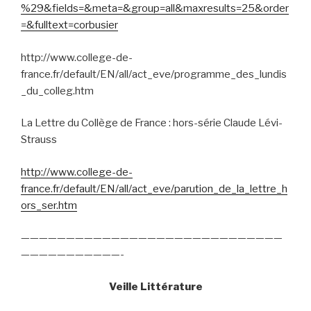
%29&fields=&meta=&group=all&maxresults=25&order
=&fulltext=corbusier
http://www.college-de-
france.fr/default/EN/all/act_eve/programme_des_lundis
_du_colleg.htm
La Lettre du Collège de France : hors-série Claude Lévi-
Strauss
http://www.college-de-
france.fr/default/EN/all/act_eve/parution_de_la_lettre_h
ors_ser.htm
—————————————————————————————
———————————-
Veille Littérature