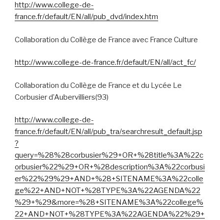
http://www.college-de-
france.fr/default/EN/all/pub_dvd/index.htm
Collaboration du Collège de France avec France Culture
http://www.college-de-france.fr/default/EN/all/act_fc/
Collaboration du Collège de France et du Lycée Le
Corbusier d’Aubervilliers(93)
http://www.college-de-
france.fr/default/EN/all/pub_tra/searchresult_default.jsp
?
query=%28%28corbusier%29+OR+%28title%3A%22c
orbusier%22%29+OR+%28description%3A%22corbusi
er%22%29%29+AND+%28+SITENAME%3A%22colle
ge%22+AND+NOT+%28TYPE%3A%22AGENDA%22
%29+%29&more=%28+SITENAME%3A%22college%
22+AND+NOT+%28TYPE%3A%22AGENDA%22%29+