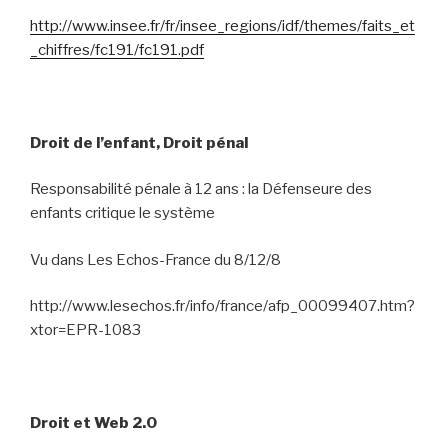
http://www.insee.fr/fr/insee_regions/idf/themes/faits_et
_chiffres/fc191/fc191.pdf
Droit de l’enfant, Droit pénal
Responsabilité pénale à 12 ans : la Défenseure des
enfants critique le système
Vu dans Les Echos-France du 8/12/8
http://www.lesechos.fr/info/france/afp_00099407.htm?
xtor=EPR-1083
Droit et Web 2.0