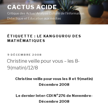
Aller
CACTUS ACIDE
au
Critique des Actus/ Analyse Culture de l’Information
contenu
Didactique et Education aux médias
principal
ÉTIQUETTE :
LE KANGOUROU DES
MATHÉMATIQUES
PUBLIÉ
9 DÉCEMBRE 2008
LE
Christine veille pour vous – les 8-
9(matin)/12/8
Christine veille pour vous les 8 et 9(matin)
Décembre 2008
Le dernier Inter-CDI N°276 de Novembre-
Décembre 2008