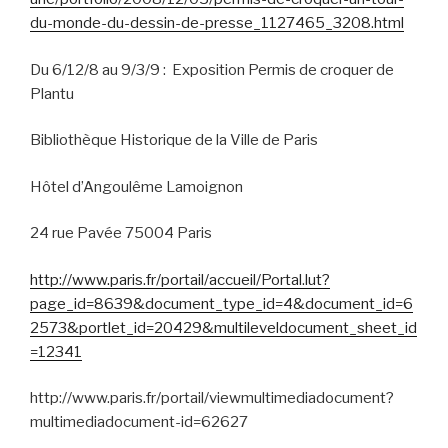
du-monde-du-dessin-de-presse_1127465_3208.html
Du 6/12/8 au 9/3/9 :
Exposition Permis de croquer de
Plantu
Bibliothèque Historique de la Ville de Paris
Hôtel d’Angoulême Lamoignon
24 rue Pavée 75004 Paris
http://www.paris.fr/portail/accueil/Portal.lut?
page_id=8639&document_type_id=4&document_id=6
2573&portlet_id=20429&multileveldocument_sheet_id
=12341
http://www.paris.fr/portail/viewmultimediadocument?
multimediadocument-id=62627