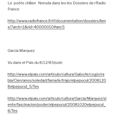
Le
poète chilien
Neruda dans les les Dossiers de rRadio
France
http://www.radiofrance.fr/rf/documentation/dossiers/lien
s/?arch=1&rid=40000010#anc5
Garcia Marquez
Vu dans el Pais du 8/12/85(soir)
http://www.elpais.com/articulo/cultura/Gabo/le/cogio/ra
bia/Cien/anos/soledad/fama/le/trajo/elpepucul/2008120
8elpepucul_5/Tes
http://www.elpais.com/articulo/cultura/Garcia/Marquez/si
ente/fascinacion/poder/elpepucul/20081020elpepucul_
6/Tes