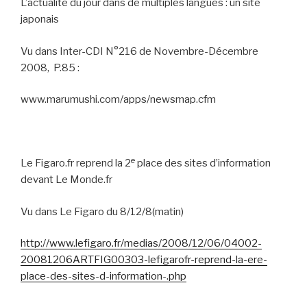
L’actualité du jour dans de multiples langues : un site
japonais
Vu dans Inter-CDI N°216 de Novembre-Décembre
2008,
P.85 :
www.marumushi.com/apps/newsmap.cfm
e
Le Figaro.fr reprend la 2
place des sites d’information
devant Le Monde.fr
Vu dans Le Figaro du 8/12/8(matin)
http://www.lefigaro.fr/medias/2008/12/06/04002-
20081206ARTFIG00303-lefigarofr-reprend-la-ere-
place-des-sites-d-information-.php