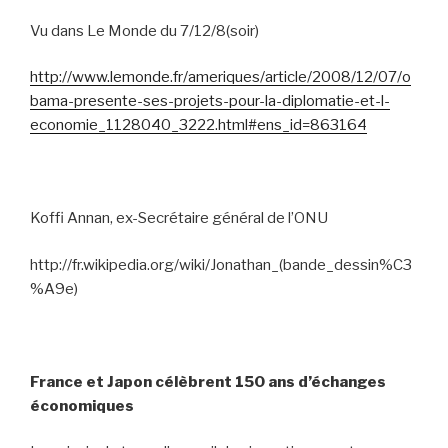
Vu dans Le Monde du 7/12/8(soir)
http://www.lemonde.fr/ameriques/article/2008/12/07/o
bama-presente-ses-projets-pour-la-diplomatie-et-l-
economie_1128040_3222.html#ens_id=863164
Koffi Annan, ex-Secrétaire général de l’ONU
http://fr.wikipedia.org/wiki/Jonathan_(bande_dessin%C3
%A9e)
France et Japon célèbrent 150 ans d’échanges
économiques