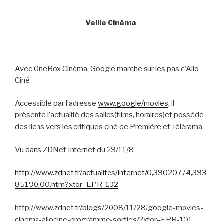
Veille Cinéma
Avec OneBox Cinéma, Google marche sur les pas d’Allo
Ciné
Accessible par l’adresse
www.google/movies
, il
présente l’actualité des salles(films, horaires)et possède
des liens vers les critiques ciné de Première et Télérama
Vu dans ZDNet Internet du 29/11/8
http://www.zdnet.fr/actualites/internet/0,39020774,393
85190,00.htm?xtor=EPR-102
http://www.zdnet.fr/blogs/2008/11/28/google-movies-
cinema-allocine-programme-sorties/?xtor=EPR-101