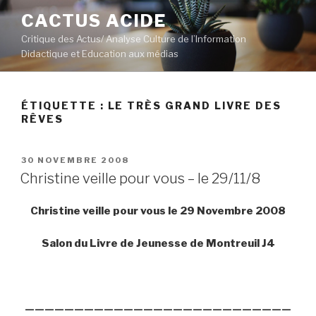
Aller
CACTUS ACIDE
au
Critique des Actus/ Analyse Culture de l’Information
contenu
Didactique et Education aux médias
principal
ÉTIQUETTE :
LE TRÈS GRAND LIVRE DES
RÊVES
PUBLIÉ
30 NOVEMBRE 2008
LE
Christine veille pour vous – le 29/11/8
Christine veille pour vous le 29 Novembre 2008
Salon du Livre de Jeunesse de Montreuil J4
———————————————————————————