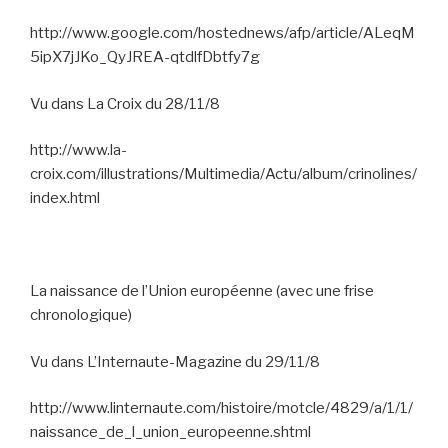
http://www.google.com/hostednews/afp/article/ALeqM
5ipX7jJKo_QyJREA-qtdlfDbtfy7g
Vu dans La Croix du 28/11/8
http://www.la-
croix.com/illustrations/Multimedia/Actu/album/crinolines/
index.html
La naissance de l’Union européenne (avec une frise
chronologique)
Vu dans L’Internaute-Magazine du 29/11/8
http://www.linternaute.com/histoire/motcle/4829/a/1/1/
naissance_de_l_union_europeenne.shtml