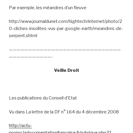
Par exemple, les méandres d’un fleuve
http://www.journaldunet.com/hightech/internet/photo/2
0-cliches-insolites-vus-par-google-earth/meandres-de-
serpent.shtml
—————————————————————————————
———————————-
Veille Droit
Les publications du Conseil d’Etat
Vu dans La lettre de la DF n° 164 du 4 décembre 2008
http://actu-
promo.ladocumentationfrancaise.fr/rubrique.php3?