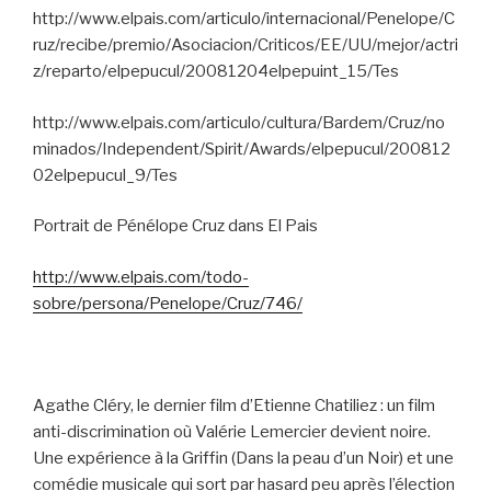
http://www.elpais.com/articulo/internacional/Penelope/C
ruz/recibe/premio/Asociacion/Criticos/EE/UU/mejor/actri
z/reparto/elpepucul/20081204elpepuint_15/Tes
http://www.elpais.com/articulo/cultura/Bardem/Cruz/no
minados/Independent/Spirit/Awards/elpepucul/200812
02elpepucul_9/Tes
Portrait de Pénélope Cruz dans El Pais
http://www.elpais.com/todo-
sobre/persona/Penelope/Cruz/746/
Agathe Cléry, le dernier film d’Etienne Chatiliez : un film
anti-discrimination où Valérie Lemercier devient noire.
Une expérience à la Griffin (Dans la peau d’un Noir) et une
comédie musicale qui sort par hasard peu après l’élection