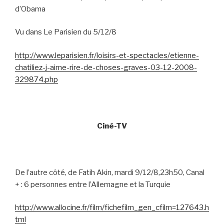
d’Obama
Vu dans Le Parisien du 5/12/8
http://www.leparisien.fr/loisirs-et-spectacles/etienne-
chatiliez-j-aime-rire-de-choses-graves-03-12-2008-
329874.php
Ciné-TV
De l’autre côté, de Fatih Akin, mardi 9/12/8,23h50, Canal
+ : 6 personnes entre l’Allemagne et la Turquie
http://www.allocine.fr/film/fichefilm_gen_cfilm=127643.h
tml