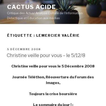
Aller
CACTUS ACIDE
au
Critique des Actus/ Analyse Culture de l’Information
contenu
Didactique et Education aux médias
principal
ÉTIQUETTE :
LEMERCIER VALÉRIE
PUBLIÉ
5 DÉCEMBRE 2008
LE
Christine veille pour vous – le 5/12/8
Christine veille pour vous le 5 Décembre 2008
Journée Téléthon, Réouverture du Forum des
Images,
Toujours la crise boursière
Le sommaire du jour ! :