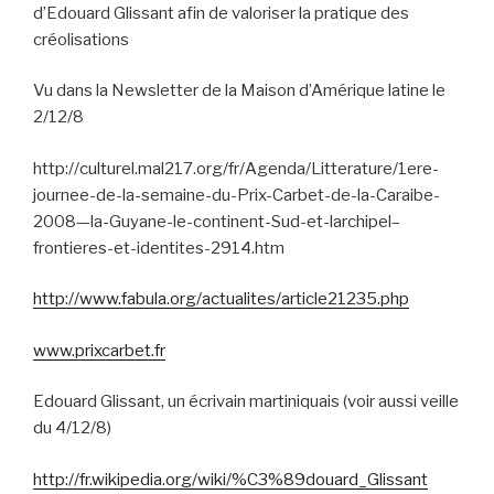
d’Edouard Glissant afin de valoriser la pratique des
créolisations
Vu dans la Newsletter de la Maison d’Amérique latine le
2/12/8
http://culturel.mal217.org/fr/Agenda/Litterature/1ere-
journee-de-la-semaine-du-Prix-Carbet-de-la-Caraibe-
2008—la-Guyane-le-continent-Sud-et-larchipel–
frontieres-et-identites-2914.htm
http://www.fabula.org/actualites/article21235.php
www.prixcarbet.fr
Edouard Glissant, un écrivain martiniquais (voir aussi veille
du 4/12/8)
http://fr.wikipedia.org/wiki/%C3%89douard_Glissant