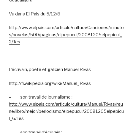
Guadalajara
Vu dans El Pais du 5/12/8
http://www.elpais.com/articulo/cultura/Canciones/minuto
s/novelas/500/paginas/elpepucul/20081205elpepicul_
2/Tes
L’écrivain, poète et galicien Manuel Rivas
http://fr.wikipedia.org/wiki/Manuel_Rivas
–
son travail de journalisme :
http://www.elpais.com/articulo/cultura/Manuel/Rivas/reu
ne/libro/mejor/periodismo/elpepucul/20081205elpepicu
l_6/Tes
–
son travail d’écrivain :