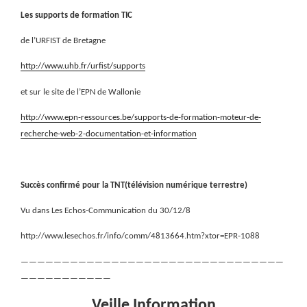
Les supports de formation TIC
de l’URFIST de Bretagne
http://www.uhb.fr/urfist/supports
et sur le site de l’EPN de Wallonie
http://www.epn-ressources.be/supports-de-formation-moteur-de-
recherche-web-2-documentation-et-information
Succès confirmé pour la TNT(télévision numérique terrestre)
Vu dans Les Echos-Communication du 30/12/8
http://www.lesechos.fr/info/comm/4813664.htm?xtor=EPR-1088
————————————————————————————————
———————————
Veille Information