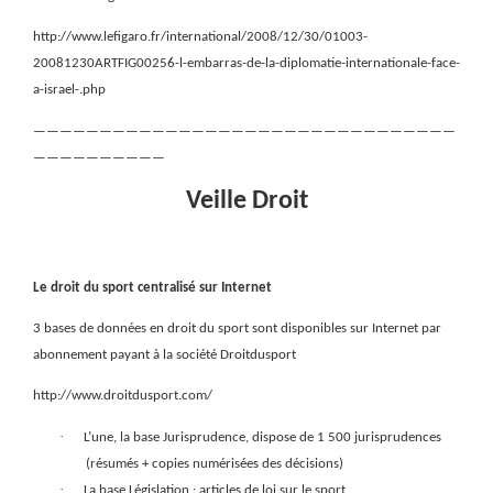
http://www.lefigaro.fr/international/2008/12/30/01003-
20081230ARTFIG00256-l-embarras-de-la-diplomatie-internationale-face-
a-israel-.php
————————————————————————————————
——————————
Veille Droit
Le droit du sport centralisé sur Internet
3 bases de données en droit du sport sont disponibles sur Internet par
abonnement payant à la société Droitdusport
http://www.droitdusport.com/
·
L’une, la base Jurisprudence, dispose de 1 500 jurisprudences
(résumés + copies numérisées des décisions)
·
La base Législation : articles de loi sur le sport