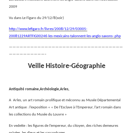
2009
Vu dans Le Figaro du 29/12/8(soir)
http://www.lefigaro.fr/livres/2008/12/29/03005-
20081229ARTFIG00246-les-mexicains-talonnent-les-anglo-saxons-.php
————————————————————————————————
——————————–
Veille Histoire-Géographie
Antiquité romaine,Archéologie,Arles,
A
Arles, un art romain prolifique et méconnu au Musée Départemental
Art antique : l’exposition « « De l’Esclave à l’Empereur, l’art romain dans
les collections du Musée du Louvre »
En vedette : les figures de l’empereur, du citoyen, des riches demeures
privées, les dieux et les sarcophages