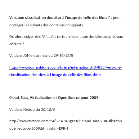
Vers une classification des sites à l’image de celle des films ? :
pour
protéger les enfants des contenus choquants
Ou alors exiger des FAI qu’ils ne fournissent que des sites adaptés aux
enfants ?
Vu dans JDN e-business du 29-30/12/8
http://www.journaldunet.com/breve/international/34835/vers-une-
classification-des-sites-a-l-image-de-celle-des-films.shtml
Cloud, Saas, Virtualisation et Open Source pour 2009
Vu dans Netéco du 30/12/8
http://www.neteco.com/248714-saugatuck-cloud-saas-vistualisation-
open-source-2009.html?xtor=EPR-1