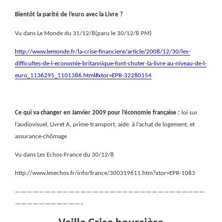
Bientôt la parité de l’euro avec la Livre ?
Vu dans Le Monde du 31/12/8(paru le 30/12/8 PM)
http://www.lemonde.fr/la-crise-financiere/article/2008/12/30/les-
difficultes-de-l-economie-britannique-font-chuter-la-livre-au-niveau-de-l-
euro_1136295_1101386.html#xtor=EPR-32280154
Ce qui va changer en Janvier 2009 pour l’économie française :
l
oi sur
l’audiovisuel, Livret A, prime-transport, aide
à l’achat de logement, et
assurance-chômage
Vu dans Les Echos-France du 30/12/8
http://www.lesechos.fr/info/france/300319611.htm?xtor=EPR-1083
————————————————————————————————
———————————–