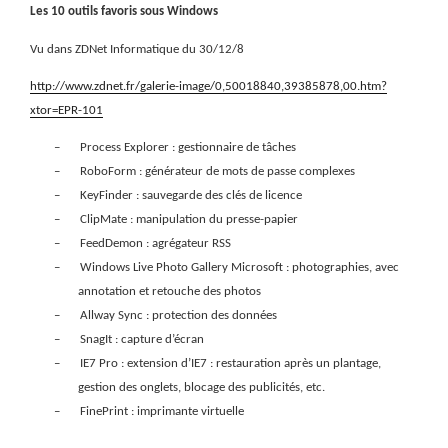
Les 10 outils favoris sous Windows
Vu dans ZDNet Informatique du 30/12/8
http://www.zdnet.fr/galerie-image/0,50018840,39385878,00.htm?
xtor=EPR-101
–
Process Explorer : gestionnaire de tâches
–
RoboForm : générateur de mots de passe complexes
–
KeyFinder : sauvegarde des clés de licence
–
ClipMate : manipulation du presse-papier
–
FeedDemon : agrégateur RSS
–
Windows Live Photo Gallery Microsoft : photographies, avec
annotation et retouche des photos
–
Allway Sync : protection des données
–
SnagIt : capture d’écran
–
IE7 Pro : extension d’IE7 : restauration après un plantage,
gestion des onglets, blocage des publicités, etc.
–
FinePrint : imprimante virtuelle