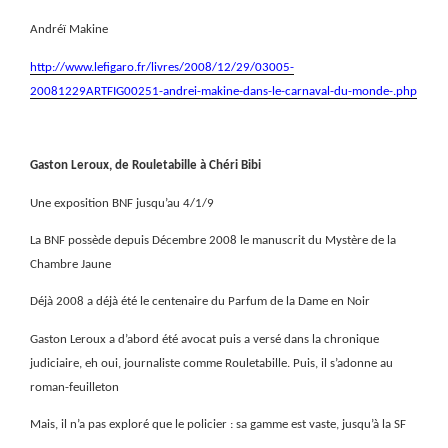
Andréï Makine
http://www.lefigaro.fr/livres/2008/12/29/03005-
20081229ARTFIG00251-andrei-makine-dans-le-carnaval-du-monde-.php
Gaston Leroux, de Rouletabille à Chéri Bibi
Une exposition BNF jusqu’au 4/1/9
La BNF possède depuis Décembre 2008 le manuscrit du Mystère de la
Chambre Jaune
Déjà 2008 a déjà été le centenaire du Parfum de la Dame en Noir
Gaston Leroux a d’abord été avocat puis a versé dans la chronique
judiciaire, eh oui, journaliste comme Rouletabille. Puis, il s’adonne au
roman-feuilleton
Mais, il n’a pas exploré que le policier : sa gamme est vaste, jusqu’à la SF