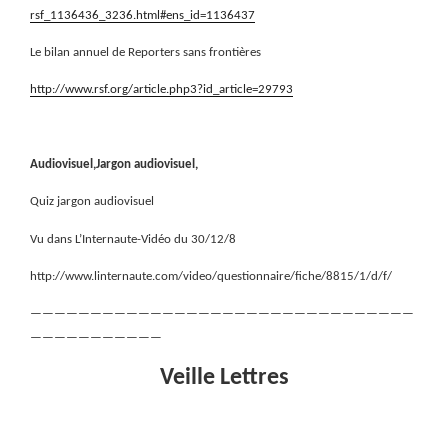
rsf_1136436_3236.html#ens_id=1136437
Le bilan annuel de Reporters sans frontières
http://www.rsf.org/article.php3?id_article=29793
Audiovisuel,Jargon audiovisuel,
Quiz jargon audiovisuel
Vu dans L’Internaute-Vidéo du 30/12/8
http://www.linternaute.com/video/questionnaire/fiche/8815/1/d/f/
————————————————————————————————
———————————
Veille Lettres