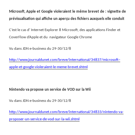
Microsoft, Apple et Google violeraient le même brevet de : vi
gnette de
prévisualisation qui affiche un aperçu des fichiers auxquels elle conduit
C’est le cas d’ Internet Explorer 8 Microsoft, des applications Finder et
CoverFlow d’Apple et du
navigateur Google Chrome
Vu dans JDN e-business du 29-30/12/8
http://www.journaldunet.com/breve/international/34837/microsoft–
apple-et-google-violeraient-le-meme-brevet.shtml
Nintendo va propose un service de VOD sur la Wii
Vu dans JDN e-business du 29-30/12/8
http://www.journaldunet.com/breve/international/34833/nintendo-va-
proposer-un-service-de-vod-sur-la-wii.shtml