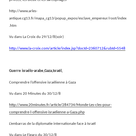
http://www.arles-
antique.cg13.fr/mapa_cg13/popup_expos/esclave_empereur/root/index
.htm
Vu dans La Croix du 29/12/8(soir)
http://www.la-croix.com/article/index.jsp?docId=2360712&rubId=5548
Guerre israélo-arabe,Gaza,Israël,
Comprendre l’offensive israélienne à Gaza
Vu dans 20 Minutes du 30/12/8
http://www.20minutes.fr/article/284734/Monde-Les-cles-pour-
comprendre-l-offensive-israelienne-a-Gaza.php
L’embarras de la diplomatie internationale face à Israël
Vu dans Le Figaro du 30/12/8