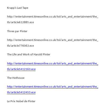
Krapp’s Last Tape
http://entertainment.timesonline.co.uk/tol/arts_and_entertainment/the_
tls/article612885.ece
Three par Pinter
http://entertainment.timesonline.co.uk/tol/arts_and_entertainment/the_
tls/article776063.ece
The Life and Work of Harold Pinter
http://entertainment.timesonline.co.uk/tol/arts_and_entertainment/the_
tls/article5412163.ece
The Hothouse
http://entertainment.timesonline.co.uk/tol/arts_and_entertainment/the_
tls/article5412453.ece
Le Prix Nobel de Pinter