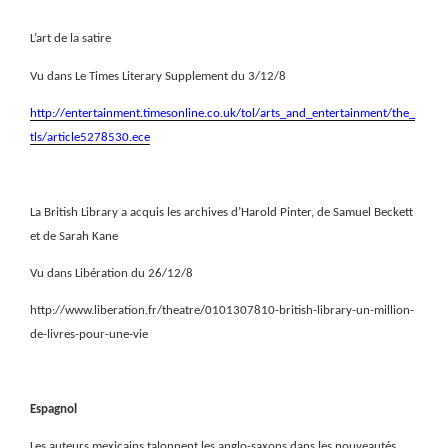
L’art de la satire
Vu dans Le Times Literary Supplement du 3/12/8
http://entertainment.timesonline.co.uk/tol/arts_and_entertainment/the_
tls/article5278530.ece
La British Library a acquis les archives d’Harold Pinter, de Samuel Beckett
et de Sarah Kane
Vu dans Libération du 26/12/8
http://www.liberation.fr/theatre/0101307810-british-library-un-million-
de-livres-pour-une-vie
Espagnol
Les auteurs mexicains talonnent les anglo-saxons dans les nouveautés