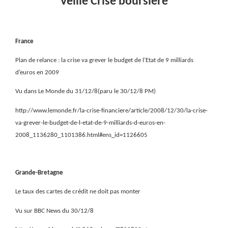
Veille Crise boursière
France
Plan de relance : la crise va grever le budget de l’Etat de 9 milliards
d’euros en 2009
Vu dans Le Monde du 31/12/8(paru le 30/12/8 PM)
http://www.lemonde.fr/la-crise-financiere/article/2008/12/30/la-crise-
va-grever-le-budget-de-l-etat-de-9-milliards-d-euros-en-
2008_1136280_1101386.html#ens_id=1126605
Grande-Bretagne
Le taux des cartes de crédit ne doit pas monter
Vu sur BBC News du 30/12/8