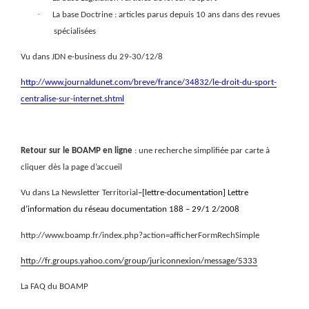
·
La base Doctrine : articles parus depuis 10 ans dans des revues
spécialisées
Vu dans JDN e-business du 29-30/12/8
http://www.journaldunet.com/breve/france/34832/le-droit-du-sport-
centralise-sur-internet.shtml
Retour sur le BOAMP en ligne
: une recherche simplifiée par carte à
cliquer dès la page d’accueil
Vu dans La Newsletter Territorial
–
[lettre-documentation] Lettre
d’information du réseau documentation 188 – 29/1 2/2008
http://www.boamp.fr/index.php?action=afficherFormRechSimple
http://fr.groups.yahoo.com/group/juriconnexion/message/5333
La FAQ du BOAMP