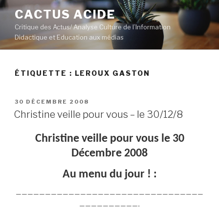
Aller
CACTUS ACIDE
au
Critique des Actus/ Analyse Culture de l’Information
contenu
Didactique et Education aux médias
principal
ÉTIQUETTE :
LEROUX GASTON
PUBLIÉ
30 DÉCEMBRE 2008
LE
Christine veille pour vous – le 30/12/8
Christine veille pour vous le 30
Décembre 2008
Au menu du jour ! :
————————————————————————————————
——————————-