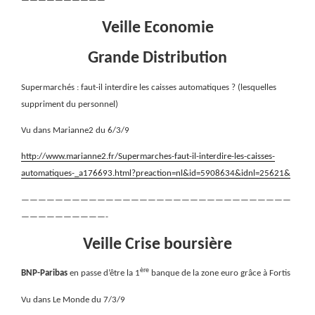
——————————
Veille Economie
Grande Distribution
Supermarchés : faut-il interdire les caisses automatiques ? (lesquelles
suppriment du personnel)
Vu dans Marianne2 du 6/3/9
http://www.marianne2.fr/Supermarches-faut-il-interdire-les-caisses-
automatiques-_a176693.html?preaction=nl&id=5908634&idnl=25621&
————————————————————————————————
——————————-
Veille Crise boursière
ère
BNP-Paribas
en passe d’être la 1
banque de la zone euro grâce à Fortis
Vu dans Le Monde du 7/3/9