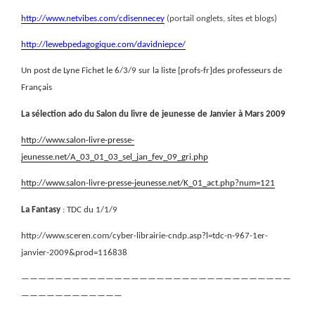
http://www.netvibes.com/cdisennecey
(portail onglets, sites et blogs)
http://lewebpedagogique.com/davidniepce/
Un post de Lyne Fichet le 6/3/9 sur la liste [profs-fr]des professeurs de
Français
La sélection ado du Salon du livre de jeunesse de Janvier à Mars 2009
http://www.salon-livre-presse-
jeunesse.net/A_03_01_03_sel_jan_fev_09_gri.php
http://www.salon-livre-presse-jeunesse.net/K_01_act.php?num=121
La Fantasy
: TDC du 1/1/9
http://www.sceren.com/cyber-librairie-cndp.asp?l=tdc-n-967-1er-
janvier-2009&prod=116838
————————————————————————————————
————————————