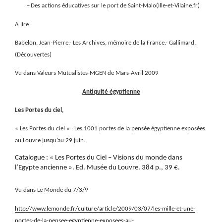
–
Des actions éducatives sur le port de Saint-Malo(Ille-et-Vilaine.fr)
A lire :
Babelon, Jean-Pierre.- Les Archives, mémoire de la France.- Gallimard.
(Découvertes)
Vu dans Valeurs Mutualistes-MGEN de Mars-Avril 2009
Antiquité égyptienne
Les Portes du ciel,
« Les Portes du ciel » : Les 1001 portes de la pensée égyptienne exposées
au Louvre j
usqu’au 29 juin.
Catalogue : « Les Portes du Ciel – Visions du monde dans
l’Egypte ancienne ». Ed. Musée du Louvre. 384 p., 39 €.
Vu dans Le Monde du 7/3/9
http://www.lemonde.fr/culture/article/2009/03/07/les-mille-et-une-
portes-de-la-pensee-egyptienne-exposees-au-