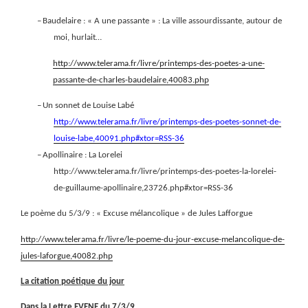
–
Baudelaire : « A une passante » : La ville assourdissante, autour de
moi, hurlait…
http://www.telerama.fr/livre/printemps-des-poetes-a-une-
passante-de-charles-baudelaire,40083.php
–
Un sonnet de Louise Labé
http://www.telerama.fr/livre/printemps-des-poetes-sonnet-de-
louise-labe,40091.php#xtor=RSS-36
–
Apollinaire : La Lorelei
http://www.telerama.fr/livre/printemps-des-poetes-la-lorelei-
de-guillaume-apollinaire,23726.php#xtor=RSS-36
Le poème du 5/3/9 : « Excuse mélancolique » de Jules Lafforgue
http://www.telerama.fr/livre/le-poeme-du-jour-excuse-melancolique-de-
jules-laforgue,40082.php
La citation
poétique du jour
Dans la Lettre EVENE du 7/3/9