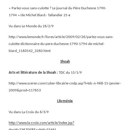
« Parlez-vous sans-culotte ? Le journal du Père Duchesne 1790-
1794 »/de Michel Biard.- Tallandier 25 €
Vu dans Le Monde du 26/2/9
http://www.lemonde.fr/livres/article/2009/02/26/parlez-vous-sans-
culotte-dictionnaire-du-pere-duchesne-1790-1794-de-michel-
biard_1160542_3260.html
Shoah
Arts et littérature de la Shoah :
TDC du 15/1/9
http://www.sceren.com/cyber-librairie-cndp.asp?l=tdc-n-968-15-janvier-
2009&prod=117653
L’Arménie
Vu dans La Croix du 6/3/9
http://www.la-croix.com/article/index.jsp?
docId=2367058&rubId=23491