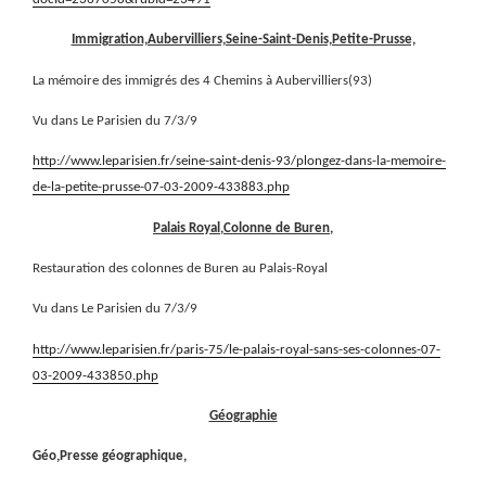
Immigration,Aubervilliers,Seine-Saint-Denis,Petite-Prusse,
La mémoire des immigrés des 4 Chemins à Aubervilliers(93)
Vu dans Le Parisien du 7/3/9
http://www.leparisien.fr/seine-saint-denis-93/plongez-dans-la-memoire-
de-la-petite-prusse-07-03-2009-433883.php
Palais Royal,Colonne de Buren,
Restauration des colonnes de Buren au Palais-Royal
Vu dans Le Parisien du 7/3/9
http://www.leparisien.fr/paris-75/le-palais-royal-sans-ses-colonnes-07-
03-2009-433850.php
Géographie
Géo,Presse géographique,