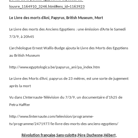
louvre_1164910_3246.html#ens_id=1163923
Le Livre des morts d’Ani, Papyrus, British Museum, Mort
Le Livre des morts des Anciens Egyptiens : une émission d’Arte le Samedi
7/3/9, à 20h45
L’archéologue Ernest Wallis-Budge ajouta le Livre des Morts des Egyptiens
au British Museum
http://www.egyptologica.be/papyrus_ani/pa_index.htm
Le Livre des Morts d’Ani, papyrus de 23 mètres, est une sorte de jugement
après la mort
Vu dans L’Internaute-Télévision du 7/3/9, un documentaire d’1h25 de
Petra Haffter
http://www.linternaute.com/television/programme-
tv/programme/2471977/le-livre-des-morts-des-anciens-egyptiens/
Révolution française,Sans-culotte,Père Duchesne,Hébert,