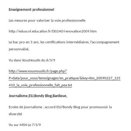
Enseignement professionnel
Les mesures pour valoriser la voie professionnelle
http://eduscol.education.fr/D0240/renovation2009.htm
Le bac pro en 3 ans, les certifications intermédiaires, l’accompagnement
personnalisé,
Vu dans VousNousIls du 6/3/9
http://www.vousnousils.fr/page.php?
P=data/pour_vous/temoignages/en_pratique/&key=itm_20090227_125
410_la_voie_professionnelle_fait_pea.txt
Journalisme,ESJ,Bondy Blog,Banlieue,
Ecoles de journalisme : accord ESJ/Bondy Blog pour promouvoir la
diversité
Vu sur MSN Le 7/3/9