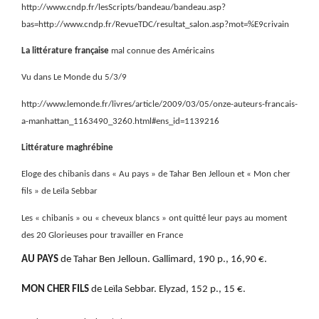
http://www.cndp.fr/lesScripts/bandeau/bandeau.asp?
bas=http://www.cndp.fr/RevueTDC/resultat_salon.asp?mot=%E9crivain
La littérature française
mal connue des Américains
Vu dans Le Monde du 5/3/9
http://www.lemonde.fr/livres/article/2009/03/05/onze-auteurs-francais-
a-manhattan_1163490_3260.html#ens_id=1139216
Littérature maghrébine
Eloge des chibanis dans « Au pays » de Tahar Ben Jelloun et « Mon cher
fils » de Leïla Sebbar
Les « chibanis » ou « cheveux blancs » ont quitté leur pays au moment
des 20 Glorieuses pour travailler en France
AU PAYS
de Tahar Ben Jelloun. Gallimard, 190 p., 16,90 €.
MON CHER FILS
de Leïla Sebbar. Elyzad, 152 p., 15 €.