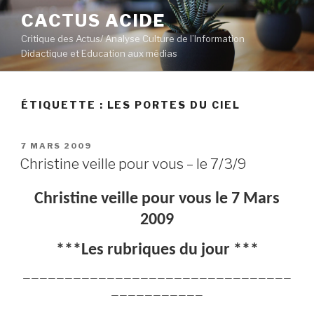
Aller
CACTUS ACIDE
au
Critique des Actus/ Analyse Culture de l’Information
contenu
Didactique et Education aux médias
principal
ÉTIQUETTE :
LES PORTES DU CIEL
PUBLIÉ
7 MARS 2009
LE
Christine veille pour vous – le 7/3/9
Christine veille pour vous le 7 Mars
2009
***Les rubriques du jour ***
————————————————————————————————
———————————