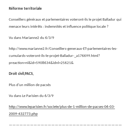
Réforme territoriale
Conseillers généraux et parlementaires voteront-ils le projet Balladur qui
menace leurs intérêts : indemnités et influence politique locale ?
Vu dans Marianne2 du 6/3/9
http://www.marianne2.fr/Conseillers-generaux-ET-parlementaires-les-
cumulards-voteront-ils-le-projet-Balladur-_a176699.html?
preaction=nl&id=5908634&idnl=25621&
Droit civil,PACS,
Plus d’un million de pacsés
Vu dans Le Parisien du 6/3/9
http://www.leparisien.fr/societe/plus-de-1-million-de-pacses-06-03-
2009-432773.php
————————————————————————————————