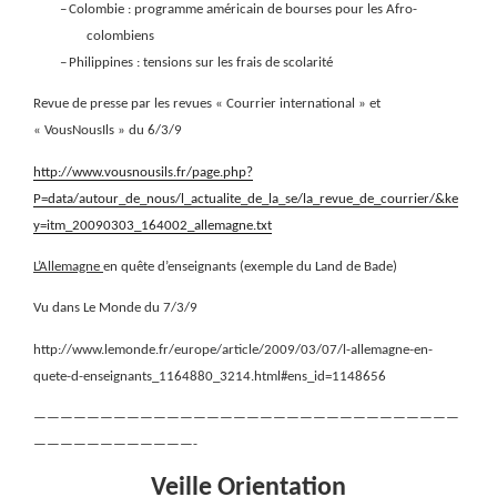
–
Colombie : programme américain de bourses pour les Afro-
colombiens
–
Philippines : tensions sur les frais de scolarité
Revue de presse par les revues « Courrier international » et
« VousNousIls » du 6/3/9
http://www.vousnousils.fr/page.php?
P=data/autour_de_nous/l_actualite_de_la_se/la_revue_de_courrier/&ke
y=itm_20090303_164002_allemagne.txt
L’Allemagne
en quête d’enseignants (exemple du Land de Bade)
Vu dans Le Monde du 7/3/9
http://www.lemonde.fr/europe/article/2009/03/07/l-allemagne-en-
quete-d-enseignants_1164880_3214.html#ens_id=1148656
————————————————————————————————
————————————-
Veille Orientation