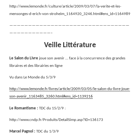
http://www.lemonde.fr/culture/article/2009/03/07/la-verite-et-les-
mensonges-d-erich-von-stroheim_1164920_3246.html#ens_id=1164989
————————————————————————————————
———————————–
Veille Littérature
Le Salon du Livre
joue son avenir … face à la concurrence des grandes
libraires et des librairies en ligne
Vu dans Le Monde du 5/3/9
http://www.lemonde.fr/livres/article/2009/03/05/le-salon-du-livre-joue-
son-avenir_1163485_3260.html#ens_id=1139216
Le Romantisme :
TDC du 15/2/9 :
http://www.cndp.fr/Produits/DetailSimp.asp?ID=136173
Marcel Pagnol :
TDC du 1/3/9