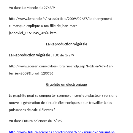
Vu dans Le Monde du 27/2/9
http://www.lemonde.fr/livres/article/2009/02/27/le-changement-
climatique-explique-a-ma-fille-de-jean-marc-
jancovici_1161249_3260.html
La Reproduction végétale
La Reproduction végétale
: TDC du 1/2/9
http://www.sceren.com/cyber-librairie-cndp.asp?l=tdc-n-969-1er-
fevrier-2009&prod=120036
Graphite en électronique
Le graphite peut se comporter comme un semi-conducteur : vers une
nouvelle génération de circuits électroniques pour travailler à des
puissances de calcul élevées ?
Vu dans Futura-Sciences du 7/3/9
http://www.futura-sciences.com/fr/news/t/physique-1/d/quand-le-