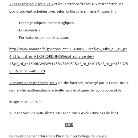
« Les Maths pour les nuls »
et les initiations faciles aux mathématiques
Librio souvent achetées avec selon la librairie en ligne Amazon.fr :
–
Maths pratiques, maths magiques
–
La Géométrie
–
Formulaires de mathématiques
http://www.amazon.fr/gp/product/2754000933/ref=s9_subs_c5_s1_p1
4_i1?pf_rd_m=A1X6FK5RDHNB96&pf_rd_s=center-
2&pf_rd_r=1ZDRNW5W9446BN71S06F&pf_rd_t=101&pf_rd_p=463375
533&pf_rd_i=405320
« Images de mathématiques »
un site internet, hébergé par le CNRS, sur la
recherche mathématique actuelle mais expliquée de façon accessible
Images.math.cnrs.fr
Vu dans Valeurs mutualistes-MGEN de Mars-Avril 2009(pas de lien)
EEDD
Le développement durable à l’honneur au Collège de France