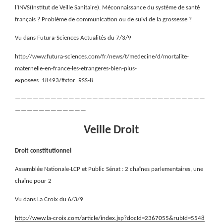
l’INVS(Institut de Veille Sanitaire). Méconnaissance du système de santé
français ? Problème de communication ou de suivi de la grossesse ?
Vu dans Futura-Sciences Actualités du 7/3/9
http://www.futura-sciences.com/fr/news/t/medecine/d/mortalite-
maternelle-en-france-les-etrangeres-bien-plus-
exposees_18493/#xtor=RSS-8
————————————————————————————————
————————————
Veille Droit
Droit constitutionnel
Assemblée Nationale-LCP et Public Sénat : 2 chaînes parlementaires, une
chaîne pour 2
Vu dans La Croix du 6/3/9
http://www.la-croix.com/article/index.jsp?docId=2367055&rubId=5548