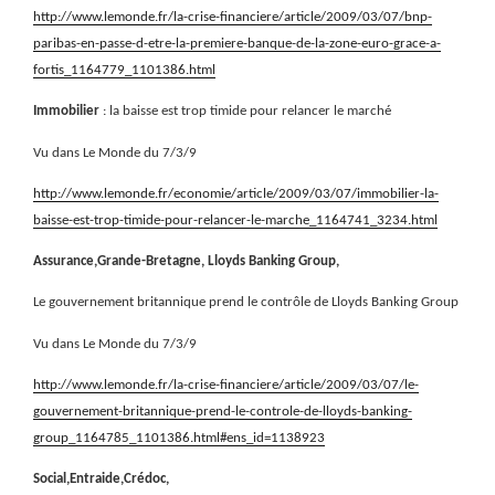
http://www.lemonde.fr/la-crise-financiere/article/2009/03/07/bnp-
paribas-en-passe-d-etre-la-premiere-banque-de-la-zone-euro-grace-a-
fortis_1164779_1101386.html
Immobilier
: la baisse est trop timide pour relancer le marché
Vu dans Le Monde du 7/3/9
http://www.lemonde.fr/economie/article/2009/03/07/immobilier-la-
baisse-est-trop-timide-pour-relancer-le-marche_1164741_3234.html
Assurance,Grande-Bretagne, Lloyds Banking Group,
Le gouvernement britannique prend le contrôle de Lloyds Banking Group
Vu dans Le Monde du 7/3/9
http://www.lemonde.fr/la-crise-financiere/article/2009/03/07/le-
gouvernement-britannique-prend-le-controle-de-lloyds-banking-
group_1164785_1101386.html#ens_id=1138923
Social,Entraide,Crédoc,