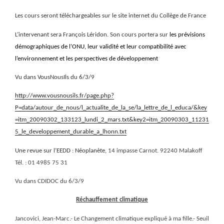
Les cours seront téléchargeables sur le site internet du Collège de France
L’intervenant sera François Léridon. Son cours portera sur
les prévisions
démographiques de l’ONU, leur validité et leur compatibilité avec
l’environnement et les perspectives de développement
Vu dans VousNousIls du 6/3/9
http://www.vousnousils.fr/page.php?
P=data/autour_de_nous/l_actualite_de_la_se/la_lettre_de_l_educa/&key
=itm_20090302_133123_lundi_2_mars.txt&key2=itm_20090303_11231
5_le_developpement_durable_a_lhonn.txt
Une revue sur l’EEDD : Néoplanète,
14 impasse Carnot. 92240 Malakoff
Tél. :
01 4985 75 31
Vu dans CDIDOC du 6/3/9
Réchauffement climatique
Jancovici, Jean-Marc.- Le Changement climatique expliqué à ma fille.- Seuil