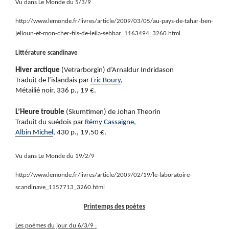
Vu dans Le Monde du 5/3/9
http://www.lemonde.fr/livres/article/2009/03/05/au-pays-de-tahar-ben-
jelloun-et-mon-cher-fils-de-leila-sebbar_1163494_3260.html
Littérature scandinave
Hiver arctique
(Vetrarborgin) d’Arnaldur Indridason
Traduit de l’islandais par
Eric Boury
,
Métailié noir, 336 p., 19 €.
L’Heure trouble
(Skumtimen) de Johan Theorin
Traduit du suédois par
Rémy Cassaigne
,
Albin Michel
, 430 p., 19,50 €.
Vu dans Le Monde du 19/2/9
http://www.lemonde.fr/livres/article/2009/02/19/le-laboratoire-
scandinave_1157713_3260.html
Printemps des poètes
Les poèmes du jour du 6/3/9 :