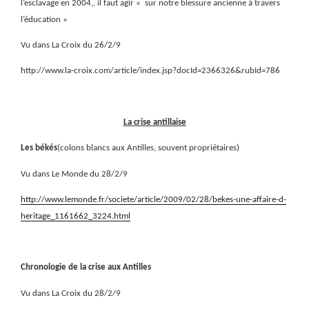
l’esclavage en 2004,.
il faut agir « sur notre blessure ancienne à travers
l’éducation »
Vu dans La Croix du 26/2/9
http://www.la-croix.com/article/index.jsp?docId=2366326&rubId=786
La crise antillaise
Les békés
(colons blancs aux Antilles, souvent propriétaires)
Vu dans Le Monde du 28/2/9
http://www.lemonde.fr/societe/article/2009/02/28/bekes-une-affaire-d-
heritage_1161662_3224.html
Chronologie de la crise aux Antilles
Vu dans La Croix du 28/2/9