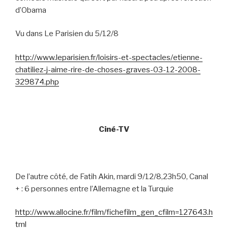
d’Obama
Vu dans Le Parisien du 5/12/8
http://www.leparisien.fr/loisirs-et-spectacles/etienne-
chatiliez-j-aime-rire-de-choses-graves-03-12-2008-
329874.php
Ciné-TV
De l’autre côté, de Fatih Akin, mardi 9/12/8,23h50, Canal
+ : 6 personnes entre l’Allemagne et la Turquie
http://www.allocine.fr/film/fichefilm_gen_cfilm=127643.h
tml