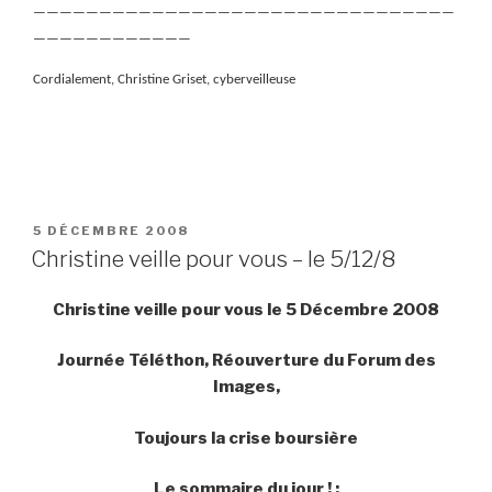
————————————————————————————————
————————————
Cordialement, Christine Griset, cyberveilleuse
PUBLIÉ
5 DÉCEMBRE 2008
LE
Christine veille pour vous – le 5/12/8
Christine veille pour vous le 5 Décembre 2008
Journée Téléthon, Réouverture du Forum des
Images,
Toujours la crise boursière
Le sommaire du jour ! :