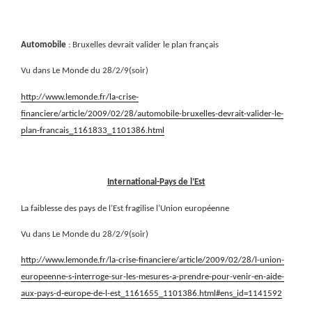
Automobile
: Bruxelles devrait valider le plan français
Vu dans Le Monde du 28/2/9(soir)
http://www.lemonde.fr/la-crise-
financiere/article/2009/02/28/automobile-bruxelles-devrait-valider-le-
plan-francais_1161833_1101386.html
International-Pays de l’Est
La faiblesse des pays de l’Est fragilise l’Union européenne
Vu dans Le Monde du 28/2/9(soir)
http://www.lemonde.fr/la-crise-financiere/article/2009/02/28/l-union-
europeenne-s-interroge-sur-les-mesures-a-prendre-pour-venir-en-aide-
aux-pays-d-europe-de-l-est_1161655_1101386.html#ens_id=1141592