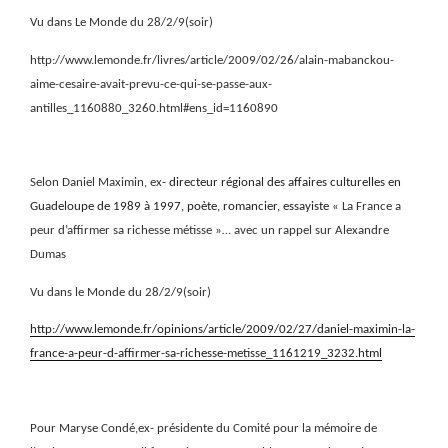
Vu dans Le Monde du 28/2/9(soir)
http://www.lemonde.fr/livres/article/2009/02/26/alain-mabanckou-
aime-cesaire-avait-prevu-ce-qui-se-passe-aux-
antilles_1160880_3260.html#ens_id=1160890
Selon Daniel Maximin, ex-
directeur régional des affaires culturelles en
Guadeloupe de 1989 à 1997, poète, romancier, essayiste
« La France a
peur d’affirmer sa richesse métisse »… avec un rappel sur Alexandre
Dumas
Vu dans le Monde du 28/2/9(soir)
http://www.lemonde.fr/opinions/article/2009/02/27/daniel-maximin-la-
france-a-peur-d-affirmer-sa-richesse-metisse_1161219_3232.html
Pour Maryse Condé,ex- présidente du
Comité pour la mémoire de