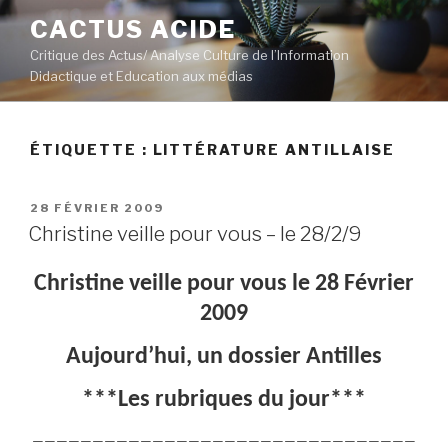
Aller
CACTUS ACIDE
au
Critique des Actus/ Analyse Culture de l’Information
contenu
Didactique et Education aux médias
principal
ÉTIQUETTE :
LITTÉRATURE ANTILLAISE
PUBLIÉ
28 FÉVRIER 2009
LE
Christine veille pour vous – le 28/2/9
Christine veille pour vous le 28 Février
2009
Aujourd’hui, un dossier Antilles
***Les rubriques du jour***
————————————————————————————————