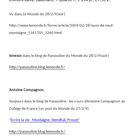
d’André Lanly, Gallimard, « Quarto », 1 354 p., 29,50 €.
Vu dans Le Monde du 28/2/9(soir)
http://www.lemonde.fr/livres/article/2009/02/28/quoi-de-neuf-
montaigne_1161705_3260.html
Ionesco
dans le blog de Passouline du Monde du 28/2/9(soir)
http://passouline.blog.lemonde.fr/
Antoine Compagnon,
Toujours dans le blog de Passouline : les cours d’Antoine Compagnon au
Collège de France (un post du Monde du 27/2/9)
“
Ecrire la vie : Montaigne, Stendhal, Proust”
http://passouline.blog.lemonde.fr/