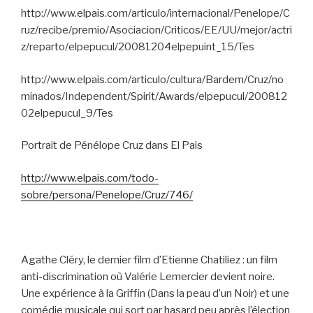
http://www.elpais.com/articulo/internacional/Penelope/C
ruz/recibe/premio/Asociacion/Criticos/EE/UU/mejor/actri
z/reparto/elpepucul/20081204elpepuint_15/Tes
http://www.elpais.com/articulo/cultura/Bardem/Cruz/no
minados/Independent/Spirit/Awards/elpepucul/200812
02elpepucul_9/Tes
Portrait de Pénélope Cruz dans El Pais
http://www.elpais.com/todo-
sobre/persona/Penelope/Cruz/746/
Agathe Cléry, le dernier film d’Etienne Chatiliez : un film
anti-discrimination où Valérie Lemercier devient noire.
Une expérience à la Griffin (Dans la peau d’un Noir) et une
comédie musicale qui sort par hasard peu après l’élection