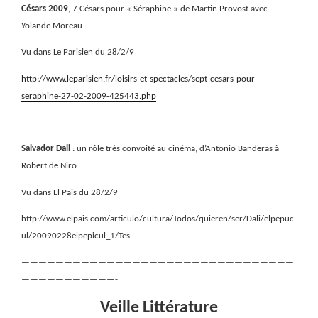
Césars 2009
, 7 Césars pour « Séraphine » de Martin Provost avec
Yolande Moreau
Vu dans Le Parisien du 28/2/9
http://www.leparisien.fr/loisirs-et-spectacles/sept-cesars-pour-
seraphine-27-02-2009-425443.php
Salvador Dali
: un rôle très convoité au cinéma, d’Antonio Banderas à
Robert de Niro
Vu dans El Pais du 28/2/9
http://www.elpais.com/articulo/cultura/Todos/quieren/ser/Dali/elpepuc
ul/20090228elpepicul_1/Tes
————————————————————————————————
———————————-
Veille Littérature