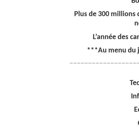
*****Bo
Plus de 300 millions
n
L’année des car
***Au menu du jo
——————————————————
Te
In
E