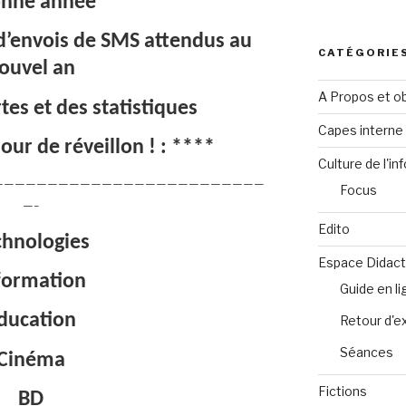
nne année****
 d’envois de SMS attendus au
CATÉGORIE
ouvel an
A Propos et ob
tes et des statistiques
Capes intern
ur de réveillon ! : ****
Culture de l'in
—————————————————————————
Focus
—–
Edito
chnologies
Espace Didact
formation
Guide en l
ducation
Retour d'e
Séances
Cinéma
Fictions
BD