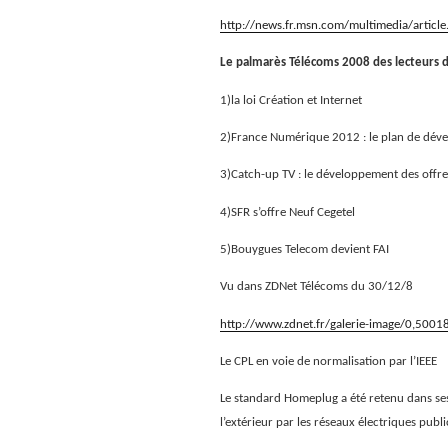
http://news.fr.msn.com/multimedia/artic
Le palmarès Télécoms 2008 des lecteurs 
1)la loi Création et Internet
2)France Numérique 2012 : le plan de dé
3)Catch-up TV : le développement des offre
4)SFR s’offre Neuf Cegetel
5)Bouygues Telecom devient FAI
Vu dans ZDNet Télécoms du 30/12/8
http://www.zdnet.fr/galerie-image/0,50
Le CPL en voie de normalisation par l’IEEE
Le standard Homeplug a été retenu dans se
l’extérieur par
les réseaux électriques publ