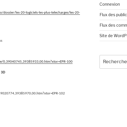
Connexion
dossier/les-20-logiciels-les-plus-telecharges/les-20-
Flux des publi
Flux des com
Site de Word
ks
Recherche
ique/0,39040745,39385933,00.htm?xtor=EPR-100
pour
:
 3D
/0,39020774,39385970,00.htm?xtor=EPR-102