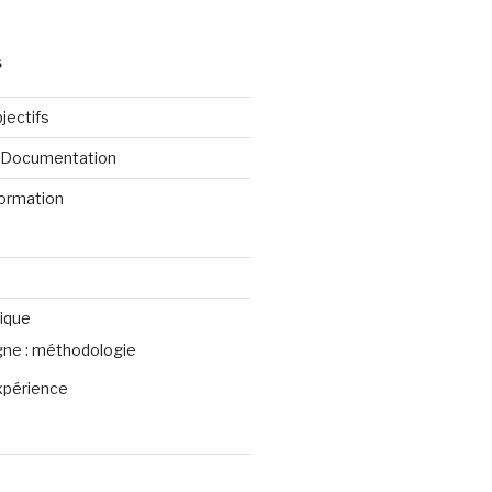
S
jectifs
e Documentation
formation
ique
igne : méthodologie
xpérience