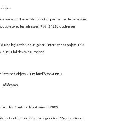
s objets
ss Personnal Area Network) va permettre de bénéficier
ompatible avec les adresses IPv6 (2^128 d’adresses
’une législation pour gérer l’internet des objets. Eric
 que la loi devrait autoriser
internet-objets-2009.html?xtor=EPR-1
Télécoms
paré, les 2 autres début Janvier 2009
 internet entre l’Europe et la région Asie/Proche-Orient