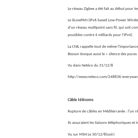
Le réseau Zigbee a été fait au début pour le
Le 6LowPAN (IPv6 based Low-Power Wireles
d’un réseau multipoint sans fil, qui soit c
possibles contre 4 milliards pour l’IPv4).
La CNIL rappelle tout de même l’importance d
Besson évoque aussi le « silence des puces »
Vu dans Netéco du 31/12/8
http://www.neteco.com/248836-everyware-
Câble télécoms
Rupture de câbles en Méditerranée : l’un ré
Ils assuraient les liaisons téléphoniques et
Vu sur MSN Le 30/12/8(soir)