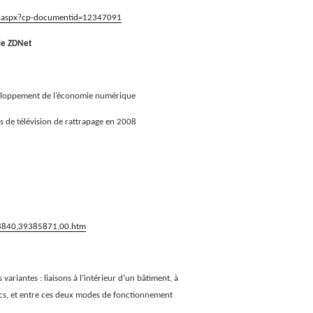
le.aspx?cp-documentid=12347091
de ZDNet
veloppement de l’économie numérique
s de télévision de rattrapage en 2008
018840,39385871,00.htm
s
variantes : liaisons à l’intérieur d’un bâtiment, à
ics, et entre ces deux modes de fonctionnement