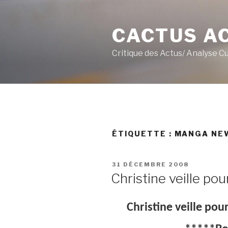
Aller
au
CACTUS A
contenu
principal
Critique des Actus/ Analyse C
ÉTIQUETTE :
MANGA NE
PUBLIÉ
31 DÉCEMBRE 2008
LE
Christine veille pou
Christine veille po