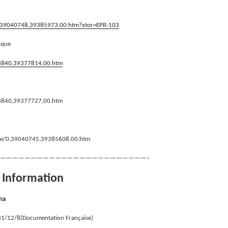
s/0,39040748,39385973,00.htm?xtor=EPR-103
rique
018840,39377814,00.htm
018840,39377727,00.htm
ique/0,39040745,39385608,00.htm
————————————————————————–
e Information
na
 31/12/8(Documentation Française)