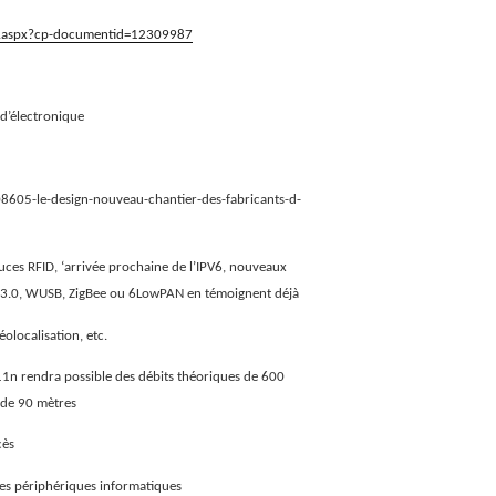
le.aspx?cp-documentid=12309987
 d’électronique
8605-le-design-nouveau-chantier-des-fabricants-d-
uces RFID, ‘arrivée prochaine de l’IPV6, nouveaux
 3.0, WUSB, ZigBee ou
6LowPAN en témoignent déjà
éolocalisation, etc.
11n rendra possible des débits théoriques de 600
 de 90 mètres
cès
les périphériques informatiques