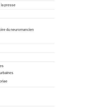
 la presse
oire du neuromancien
ves
urbaines
oriae