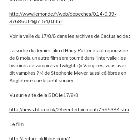
http://www.lemonde.fr/web/depeches/0,14-0,39-
37686014@7-54,0.html
Voir la veille du 17/8/8 dans les archives de Cactus acide :
La sortie du dernier film d’Harry Potter étant repoussée
de 8 mois, un autre film sera tourné dans l’intervalle : les
histoires de vampires « Twilight »(« Vampires, vous avez
dit vampires ? ») de Stephenie Meyer, aussi célèbres en
Angleterre que le petit sorcier
Vu sur le site de la BBC le 17/8/8
http://news.bbc.co.uk/2/hi/entertainment/7565394.stm
Le film
http://lecture.oldiblog.com/?