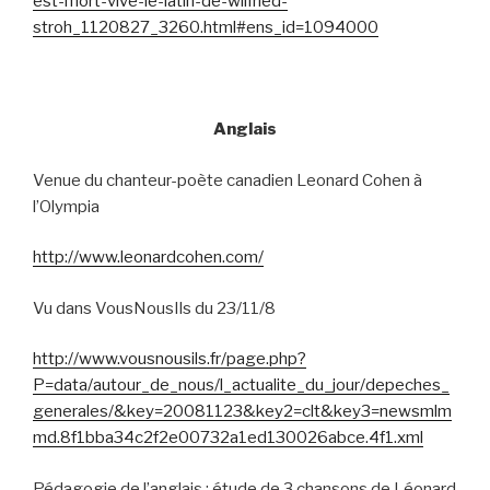
est-mort-vive-le-latin-de-wilfried-
stroh_1120827_3260.html#ens_id=1094000
Anglais
Venue du chanteur-poète canadien Leonard Cohen à
l’Olympia
http://www.leonardcohen.com/
Vu dans VousNousIls du 23/11/8
http://www.vousnousils.fr/page.php?
P=data/autour_de_nous/l_actualite_du_jour/depeches_
generales/&key=20081123&key2=clt&key3=newsmlm
md.8f1bba34c2f2e00732a1ed130026abce.4f1.xml
Pédagogie de l’anglais : étude de 3 chansons de Léonard