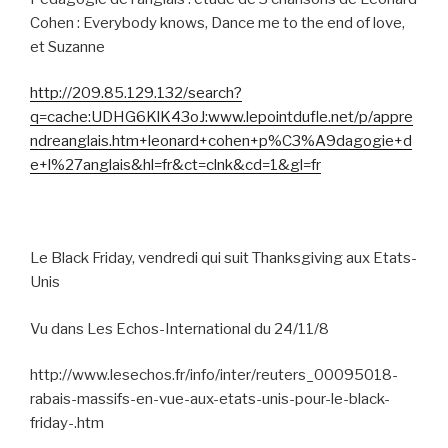
Cohen : Everybody knows, Dance me to the end of love,
et Suzanne
http://209.85.129.132/search?
q=cache:UDHG6KlK43oJ:www.lepointdufle.net/p/appre
ndreanglais.htm+leonard+cohen+p%C3%A9dagogie+d
e+l%27anglais&hl=fr&ct=clnk&cd=1&gl=fr
Le Black Friday, vendredi qui suit Thanksgiving aux Etats-
Unis
Vu dans Les Echos-International du 24/11/8
http://www.lesechos.fr/info/inter/reuters_00095018-
rabais-massifs-en-vue-aux-etats-unis-pour-le-black-
friday-.htm