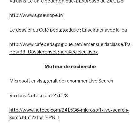
Vu dans Le Café pédagogique-L’Expresso du 24/11/8
http://www.sgseurope.fr/
Le dossier du Café pédagogique : Enseigner avec le jeu
http://www.cafepedagogique.net/lemensuel/laclasse/Pa
ges/93_DossierEnseigneraveclejeu.aspx
Moteur de recherche
Microsoft envisagerait de renommer Live Search
Vu dans Netéco du 24/11/8
http://www.neteco.com/241536-microsoft-live-search-
kumo.html?xtor=EPR-1