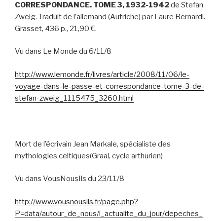
CORRESPONDANCE. TOME 3, 1932-1942
de Stefan
Zweig. Traduit de l’allemand (Autriche) par Laure Bernardi.
Grasset, 436 p., 21,90 €.
Vu dans Le Monde du 6/11/8
http://www.lemonde.fr/livres/article/2008/11/06/le-
voyage-dans-le-passe-et-correspondance-tome-3-de-
stefan-zweig_1115475_3260.html
Mort de l’écrivain Jean Markale, spécialiste des
mythologies celtiques(Graal, cycle arthurien)
Vu dans VousNousIls du 23/11/8
http://www.vousnousils.fr/page.php?
P=data/autour_de_nous/l_actualite_du_jour/depeches_