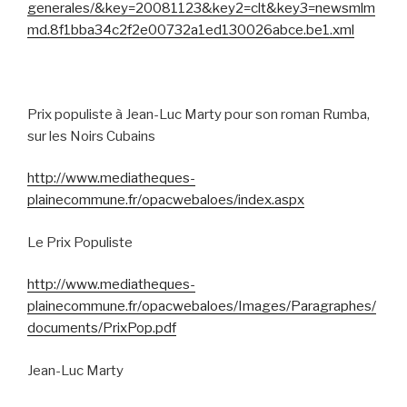
generales/&key=20081123&key2=clt&key3=newsmlm
md.8f1bba34c2f2e00732a1ed130026abce.be1.xml
Prix populiste à Jean-Luc Marty pour son roman Rumba,
sur les Noirs Cubains
http://www.mediatheques-
plainecommune.fr/opacwebaloes/index.aspx
Le Prix Populiste
http://www.mediatheques-
plainecommune.fr/opacwebaloes/Images/Paragraphes/
documents/PrixPop.pdf
Jean-Luc Marty