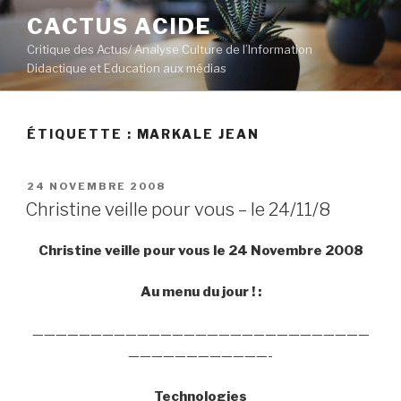
Aller
CACTUS ACIDE
au
Critique des Actus/ Analyse Culture de l’Information
contenu
Didactique et Education aux médias
principal
ÉTIQUETTE :
MARKALE JEAN
PUBLIÉ
24 NOVEMBRE 2008
LE
Christine veille pour vous – le 24/11/8
Christine veille pour vous le 24 Novembre 2008
Au menu du jour ! :
—————————————————————————————
————————————-
Technologies