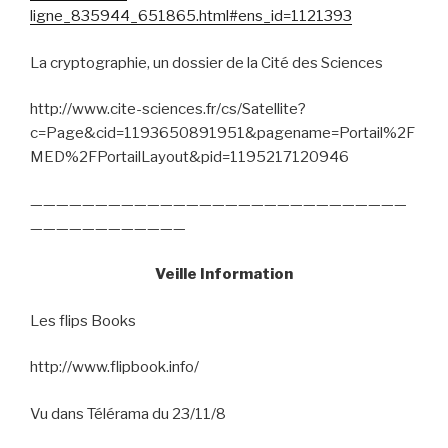
ligne_835944_651865.html#ens_id=1121393
La cryptographie, un dossier de la Cité des Sciences
http://www.cite-sciences.fr/cs/Satellite?
c=Page&cid=1193650891951&pagename=Portail%2F
MED%2FPortailLayout&pid=1195217120946
—————————————————————————————
————————————
Veille Information
Les flips Books
http://www.flipbook.info/
Vu dans Télérama du 23/11/8