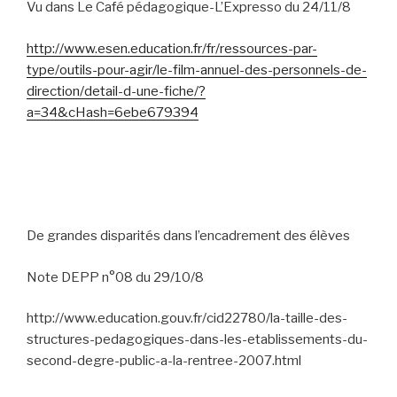
Vu dans Le Café pédagogique-L’Expresso du 24/11/8
http://www.esen.education.fr/fr/ressources-par-
type/outils-pour-agir/le-film-annuel-des-personnels-de-
direction/detail-d-une-fiche/?
a=34&cHash=6ebe679394
De grandes disparités dans l’encadrement des élèves
Note DEPP n°08 du 29/10/8
http://www.education.gouv.fr/cid22780/la-taille-des-
structures-pedagogiques-dans-les-etablissements-du-
second-degre-public-a-la-rentree-2007.html