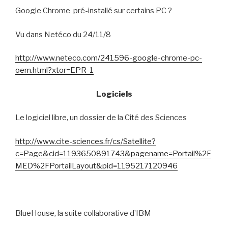
Google Chrome
pré-installé sur certains PC ?
Vu dans Netéco du 24/11/8
http://www.neteco.com/241596-google-chrome-pc-
oem.html?xtor=EPR-1
Logiciels
Le logiciel libre, un dossier de la Cité des Sciences
http://www.cite-sciences.fr/cs/Satellite?
c=Page&cid=1193650891743&pagename=Portail%2F
MED%2FPortailLayout&pid=1195217120946
BlueHouse, la suite collaborative d’IBM