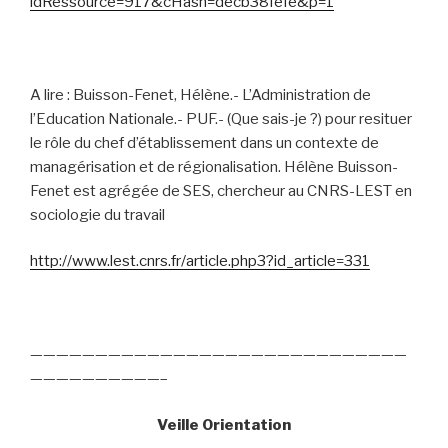
idRessource=917&cHash=decb38fefe&p=1
A lire : Buisson-Fenet, Hélène.- L’Administration de
l’Education Nationale.- PUF.- (Que sais-je ?) pour resituer
le rôle du chef d’établissement dans un contexte de
managérisation et de régionalisation. Hélène Buisson-
Fenet est agrégée de SES, chercheur au CNRS-LEST en
sociologie du travail
http://www.lest.cnrs.fr/article.php3?id_article=331
—————————————————————————————
——————————–
Veille Orientation