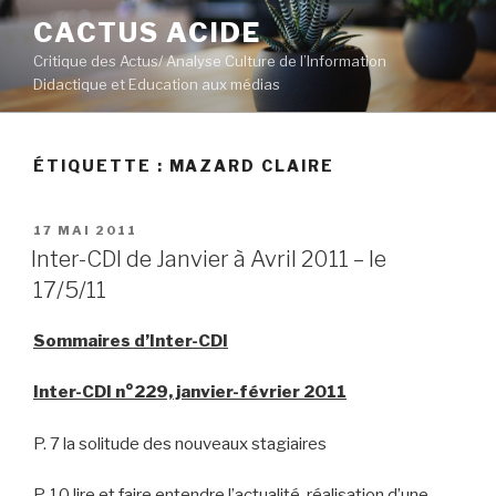
Aller
CACTUS ACIDE
au
Critique des Actus/ Analyse Culture de l’Information
contenu
Didactique et Education aux médias
principal
ÉTIQUETTE :
MAZARD CLAIRE
PUBLIÉ
17 MAI 2011
LE
Inter-CDI de Janvier à Avril 2011 – le
17/5/11
Sommaires d’Inter-CDI
Inter-CDI n°229, janvier-février 2011
P. 7 la solitude des nouveaux stagiaires
P. 10 lire et faire entendre l’actualité, réalisation d’une