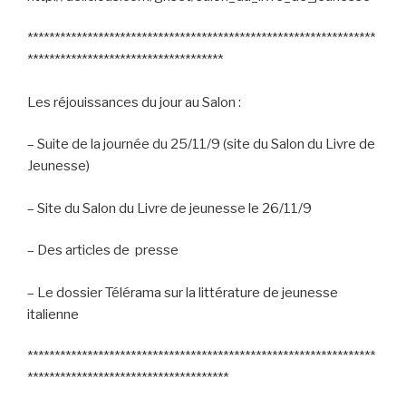
****************************************************************
************************************
Les réjouissances du jour au Salon :
– Suite de la journée du 25/11/9 (site du Salon du Livre de
Jeunesse)
– Site du Salon du Livre de jeunesse le 26/11/9
– Des articles de presse
– Le dossier Télérama sur la littérature de jeunesse
italienne
****************************************************************
*************************************