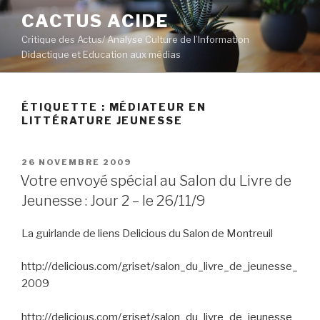
Aller
CACTUS ACIDE
au
Critique des Actus/ Analyse Culture de l’Information
contenu
Didactique et Education aux médias
principal
ÉTIQUETTE :
MÉDIATEUR EN
LITTÉRATURE JEUNESSE
PUBLIÉ
26 NOVEMBRE 2009
LE
Votre envoyé spécial au Salon du Livre de
Jeunesse : Jour 2 – le 26/11/9
La guirlande de liens Delicious du Salon de Montreuil
http://delicious.com/griset/salon_du_livre_de_jeunesse_
2009
http://delicious.com/griset/salon_du_livre_de_jeunesse