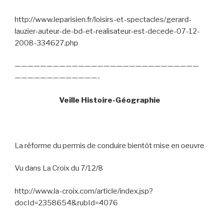
http://www.leparisien.fr/loisirs-et-spectacles/gerard-
lauzier-auteur-de-bd-et-realisateur-est-decede-07-12-
2008-334627.php
—————————————————————————————
—————————————-
Veille Histoire-Géographie
La réforme du permis de conduire bientôt mise en oeuvre
Vu dans La Croix du 7/12/8
http://www.la-croix.com/article/index.jsp?
docId=2358654&rubId=4076