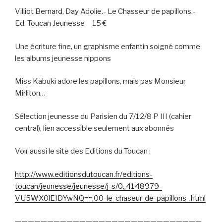
Villiot Bernard, Day Adolie.- Le Chasseur de papillons.-
Ed. Toucan Jeunesse
15 €
Une écriture fine, un graphisme enfantin soigné comme
les albums jeunesse nippons
Miss Kabuki adore les papillons, mais pas Monsieur
Mirliton…
Sélection jeunesse du Parisien du 7/12/8 P III (cahier
central), lien accessible seulement aux abonnés
Voir aussi le site des Editions du Toucan :
http://www.editionsdutoucan.fr/editions-
toucan/jeunesse/jeunesse/j-s/0,,4148979-
VU5WX0lEIDYwNQ==,00-le-chaseur-de-papillons-.html
—————————————————————————————