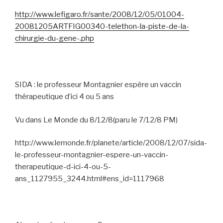
http://www.lefigaro.fr/sante/2008/12/05/01004-
20081205ARTFIG00340-telethon-la-piste-de-la-
chirurgie-du-gene-.php
SIDA : le professeur Montagnier espère un vaccin
thérapeutique d’ici 4 ou 5 ans
Vu dans Le Monde du 8/12/8(paru le 7/12/8 PM)
http://www.lemonde.fr/planete/article/2008/12/07/sida-
le-professeur-montagnier-espere-un-vaccin-
therapeutique-d-ici-4-ou-5-
ans_1127955_3244.html#ens_id=1117968