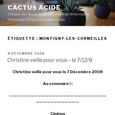
Aller
CACTUS ACIDE
au
Critique des Actus/ Analyse Culture de l’Information
contenu
Didactique et Education aux médias
principal
ÉTIQUETTE :
MONTIGNY-LES-CORMEILLES
PUBLIÉ
8 DÉCEMBRE 2008
LE
Christine veille pour vous – le 7/12/8
Christine veille pour vous le 7 Décembre 2008
Au sommaire ! :
———————————————————————————
————————————
Cinéma