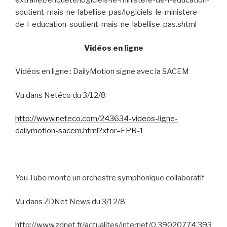
extranet/enquete/logiciels-le-ministere-de-l-education-
soutient-mais-ne-labellise-pas/logiciels-le-ministere-
de-l-education-soutient-mais-ne-labellise-pas.shtml
Vidéos en ligne
Vidéos en ligne : DailyMotion signe avec la SACEM
Vu dans Netéco du 3/12/8
http://www.neteco.com/243634-videos-ligne-
dailymotion-sacem.html?xtor=EPR-1
You Tube monte un orchestre symphonique collaboratif
Vu dans ZDNet News du 3/12/8
http://www.zdnet.fr/actualites/internet/0,39020774,393