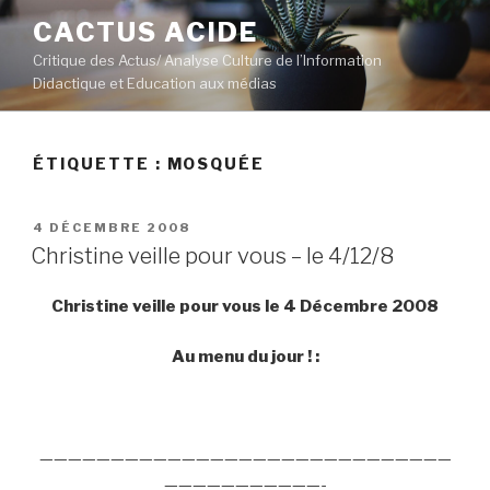
Aller
CACTUS ACIDE
au
Critique des Actus/ Analyse Culture de l’Information
contenu
Didactique et Education aux médias
principal
ÉTIQUETTE :
MOSQUÉE
PUBLIÉ
4 DÉCEMBRE 2008
LE
Christine veille pour vous – le 4/12/8
Christine veille pour vous le 4 Décembre 2008
Au menu du jour ! :
—————————————————————————————
———————————-