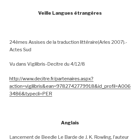
Veille Langues étrangères
24èmes Assises de la traduction littéraire(Arles 2007).-
Actes Sud
Vu dans Vigilibris-Decitre du 4/12/8
http://www.decitre.fr/partenaires.aspx?
action=vigilibris&ean=9782742779918&id_profil=A006
3486&typecli=PER
Anglais
Lancement de Beedle Le Barde de J. K. Rowling, l’auteur