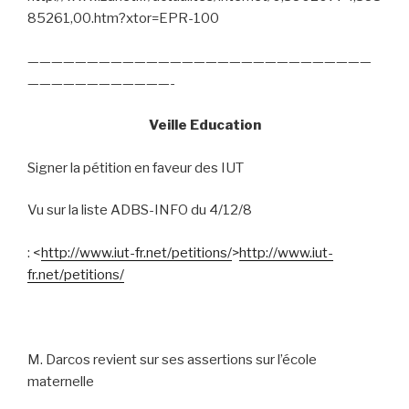
85261,00.htm?xtor=EPR-100
—————————————————————————————
————————————-
Veille Education
Signer la pétition en faveur des IUT
Vu sur la liste ADBS-INFO du 4/12/8
: <
http://www.iut-fr.net/petitions/
>
http://www.iut-
fr.net/petitions/
M. Darcos revient sur ses assertions sur l’école
maternelle