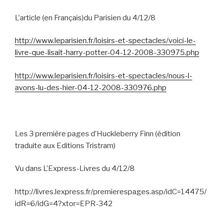
L’article (en Français)du Parisien du 4/12/8
http://www.leparisien.fr/loisirs-et-spectacles/voici-le-
livre-que-lisait-harry-potter-04-12-2008-330975.php
http://www.leparisien.fr/loisirs-et-spectacles/nous-l-
avons-lu-des-hier-04-12-2008-330976.php
Les 3 première pages d’Huckleberry Finn (édition
traduite aux Editions Tristram)
Vu dans L’Express-Livres du 4/12/8
http://livres.lexpress.fr/premierespages.asp/idC=14475/
idR=6/idG=4?xtor=EPR-342