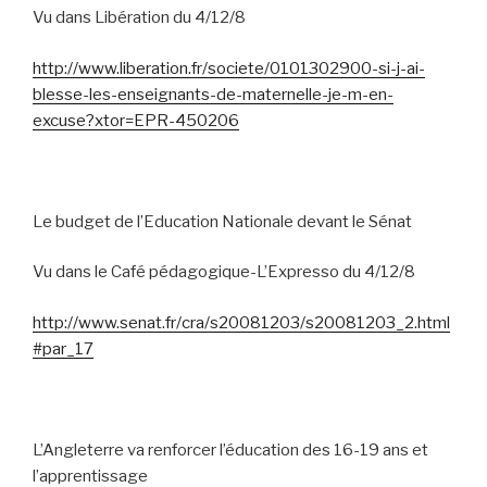
Vu dans Libération du 4/12/8
http://www.liberation.fr/societe/0101302900-si-j-ai-
blesse-les-enseignants-de-maternelle-je-m-en-
excuse?xtor=EPR-450206
Le budget de l’Education Nationale devant le Sénat
Vu dans le Café pédagogique-L’Expresso du 4/12/8
http://www.senat.fr/cra/s20081203/s20081203_2.html
#par_17
L’Angleterre va renforcer l’éducation des 16-19 ans et
l’apprentissage