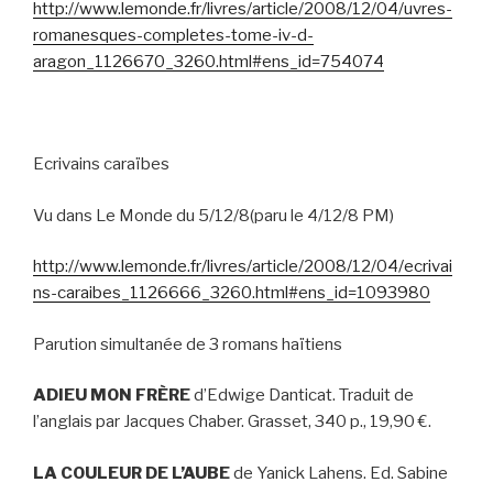
http://www.lemonde.fr/livres/article/2008/12/04/uvres-
romanesques-completes-tome-iv-d-
aragon_1126670_3260.html#ens_id=754074
Ecrivains caraïbes
Vu dans Le Monde du 5/12/8(paru le 4/12/8 PM)
http://www.lemonde.fr/livres/article/2008/12/04/ecrivai
ns-caraibes_1126666_3260.html#ens_id=1093980
Parution simultanée de 3 romans haïtiens
ADIEU MON FRÈRE
d’Edwige Danticat. Traduit de
l’anglais par Jacques Chaber. Grasset, 340 p., 19,90 €.
LA COULEUR DE L’AUBE
de Yanick Lahens. Ed. Sabine