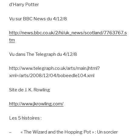
d’Harry Potter
Vu sur BBC News du 4/12/8
http://news.bbc.co.uk/2/hi/uk_news/scotland/7763767.s
tm
Vu dans The Telegraph du 4/12/8
http://www.telegraph.co.uk/arts/main.jhtml?
xml=/arts/2008/12/04/bobeedle104.xml
Site de J. K. Rowling
http://www.jkrowling.com/
Les 5 histoires :
–
« The Wizard and the Hopping Pot » : Un sorcier