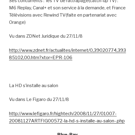
Ses concurrents :
les TV de rattrapage(catch-up TV) :
M6 Replay, Canal+ et son service à la demande, et France
Télévisions avec Rewind TV(faite en partenariat avec
Orange)
Vu dans ZDNet Juridique du 27/11/8
http://www.zdnet.fr/actualites/internet/0,39020774,393
85102,00.htm?xtor=EPR-106
La HD s’installe au salon
Vu dans Le Figaro du 27/11/8
http://www.lefigaro.fr/hightech/2008/11/27/01007-
20081127ARTFIG00572-la-hd-s-installe-au-salon-.php
Blue-Ray