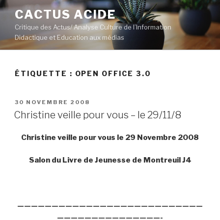
Aller
CACTUS ACIDE
au
Critique des Actus/ Analyse Culture de l’Information
contenu
Didactique et Education aux médias
principal
ÉTIQUETTE :
OPEN OFFICE 3.0
PUBLIÉ
30 NOVEMBRE 2008
LE
Christine veille pour vous – le 29/11/8
Christine veille pour vous le 29 Novembre 2008
Salon du Livre de Jeunesse de Montreuil J4
———————————————————————————
———————————————-