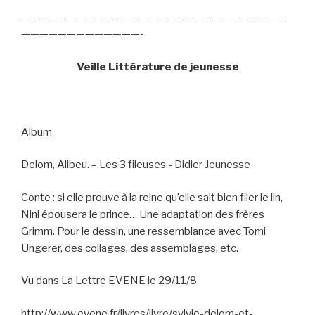
—————————————————————————————
—————————————-
Veille Littérature de jeunesse
Album
Delom, Alibeu. – Les 3 fileuses.- Didier Jeunesse
Conte : si elle prouve à la reine qu’elle sait bien filer le lin,
Nini épousera le prince… Une adaptation des frères
Grimm. Pour le dessin, une ressemblance avec Tomi
Ungerer, des collages, des assemblages, etc.
Vu dans La Lettre EVENE le 29/11/8
http://www.evene.fr/livres/livre/sylvie-delom-et-