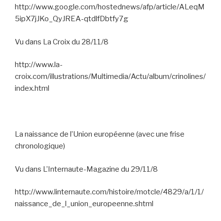
http://www.google.com/hostednews/afp/article/ALeqM
5ipX7jJKo_QyJREA-qtdlfDbtfy7g
Vu dans La Croix du 28/11/8
http://www.la-
croix.com/illustrations/Multimedia/Actu/album/crinolines/
index.html
La naissance de l’Union européenne (avec une frise
chronologique)
Vu dans L’Internaute-Magazine du 29/11/8
http://www.linternaute.com/histoire/motcle/4829/a/1/1/
naissance_de_l_union_europeenne.shtml