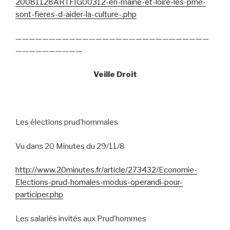
20081128ARTFIG00312-en-maine-et-loire-les-pme-
sont-fieres-d-aider-la-culture-.php
—————————————————————————————
——————————
Veille Droit
Les élections prud’hommales
Vu dans 20 Minutes du 29/11/8
http://www.20minutes.fr/article/273432/Economie-
Elections-prud-homales-modus-operandi-pour-
participer.php
Les salariés invités aux Prud’hommes