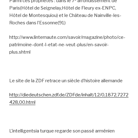
Parmi ces propriétés : dans le 7
arrondissement de
Paris(Hôtel de Seignelay,Hôtel de Fleury ex-ENPC,
Hôtel de Montesquiou) et le Château de Nainville-les-
Roches dans l’Essonne(91)
http://www.linternaute.com/savoir/magazine/photo/ce-
patrimoine-dont-l-etat-ne-veut-plus/en-savoir-
plus.shtml
Le site de la ZDF retrace un siècle d’histoire allemande
http://diedeutschen.zdf.de/ZDFde/inhalt/12/0,1872,7272
428,00.html
L’intelligentsia turque regarde son passé arménien