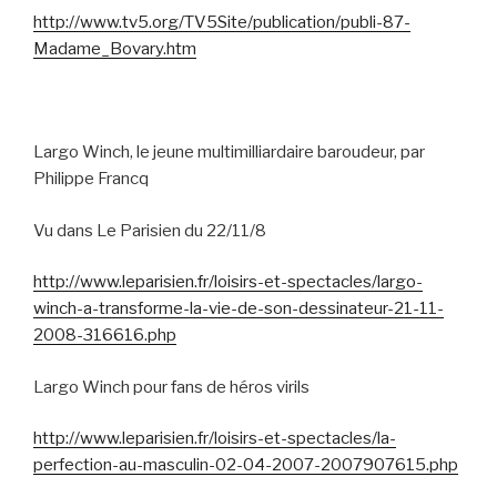
http://www.tv5.org/TV5Site/publication/publi-87-
Madame_Bovary.htm
Largo Winch, le jeune multimilliardaire baroudeur, par
Philippe Francq
Vu dans Le Parisien du 22/11/8
http://www.leparisien.fr/loisirs-et-spectacles/largo-
winch-a-transforme-la-vie-de-son-dessinateur-21-11-
2008-316616.php
Largo Winch pour fans de héros virils
http://www.leparisien.fr/loisirs-et-spectacles/la-
perfection-au-masculin-02-04-2007-2007907615.php