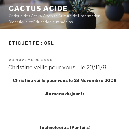
Aller
CACTUS ACIDE
au
Critique des Actus/ Analyse Culture de l’Information
contenu
Didactique et Education aux médias
principal
ÉTIQUETTE :
ORL
PUBLIÉ
23 NOVEMBRE 2008
LE
Christine veille pour vous – le 23/11/8
Christine veille pour vous le 23 Novembre 2008
Au menu du jour ! :
—————————————————————————————
—————————————-
Technologies (Portails)