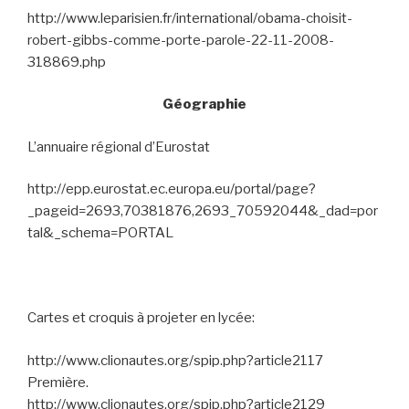
http://www.leparisien.fr/international/obama-choisit-
robert-gibbs-comme-porte-parole-22-11-2008-
318869.php
Géographie
L’annuaire régional d’Eurostat
http://epp.eurostat.ec.europa.eu/portal/page?
_pageid=2693,70381876,2693_70592044&_dad=por
tal&_schema=PORTAL
Cartes et croquis à projeter en lycée:
http://www.clionautes.org/spip.php?article2117
Première.
http://www.clionautes.org/spip.php?article2129