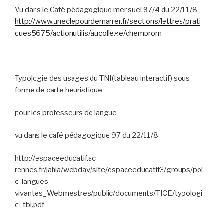
Vu dans le Café pédagogique mensuel 97/4 du 22/11/8
http://www.uneclepourdemarrer.fr/sections/lettres/prati
ques5675/actionutilis/aucollege/chemprom
Typologie des usages du TNI(tableau interactif) sous
forme de carte heuristique
pour les professeurs de langue
vu dans le café pédagogique 97 du 22/11/8
http://espaceeducatif.ac-
rennes.fr/jahia/webdav/site/espaceeducatif3/groups/pol
e-langues-
vivantes_Webmestres/public/documents/TICE/typologi
e_tbi.pdf