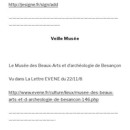
http://jesigne.fr/sign/add
—————————————————————————————
—————————————–
Veille Musée
Le Musée des Beaux-Arts et d’archéologie de Besançon
Vu dans La Lettre EVENE du 22/11/8
http://www.evene.fr/culture/lieux/musee-des-beaux-
arts-et-d-archeologie-de-besancon-146.php
—————————————————————————————
————————————-