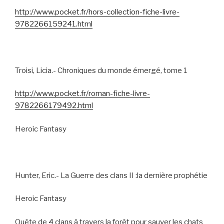
http://www.pocket.fr/hors-collection-fiche-livre-
9782266159241.html
Troisi, Licia.- Chroniques du monde émergé, tome 1
http://www.pocket.fr/roman-fiche-livre-
9782266179492.html
Heroic Fantasy
Hunter, Eric.- La Guerre des clans II :la dernière prophétie
Heroic Fantasy
Quête de 4 clans à travers la forêt pour sauver les chats