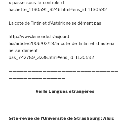
x-passe-sous-le-controle-d-
hachette_1130591_3246.html#ens_id=1130592
La cote de Tintin et d’Astérix ne se dément pas
http://www.lemonde.fr/aujourd-
hui/article/2006/02/18/la-cote-de-tintin-et-d-asterix-
ne-se-dement-
pas_742789_3238.html#ens_id=1130592
—————————————————————————————
———————————————
Veille Langues étrangères
Site-revue de l’Université de Strasbourg : Alsic