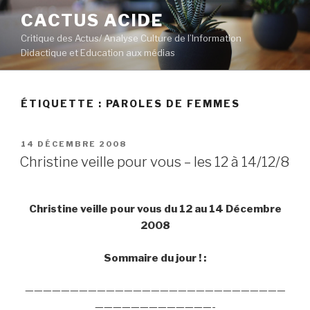
Aller
CACTUS ACIDE
au
Critique des Actus/ Analyse Culture de l’Information
contenu
Didactique et Education aux médias
principal
ÉTIQUETTE :
PAROLES DE FEMMES
PUBLIÉ
14 DÉCEMBRE 2008
LE
Christine veille pour vous – les 12 à 14/12/8
Christine veille pour vous du 12 au 14 Décembre
2008
Sommaire du jour ! :
—————————————————————————————
—————————————-