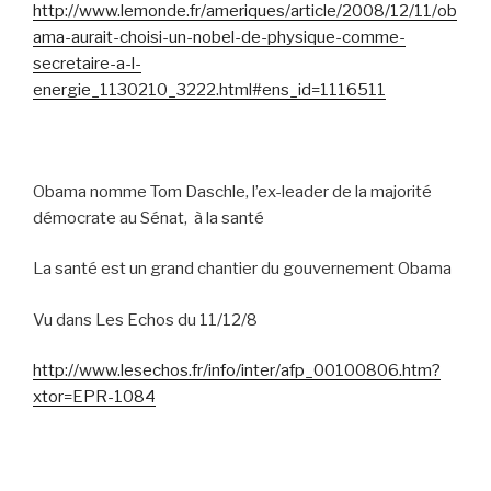
http://www.lemonde.fr/ameriques/article/2008/12/11/ob
ama-aurait-choisi-un-nobel-de-physique-comme-
secretaire-a-l-
energie_1130210_3222.html#ens_id=1116511
Obama nomme Tom Daschle, l’ex-leader de la majorité
démocrate au Sénat,
à la santé
La santé est un grand chantier du gouvernement Obama
Vu dans Les Echos du 11/12/8
http://www.lesechos.fr/info/inter/afp_00100806.htm?
xtor=EPR-1084