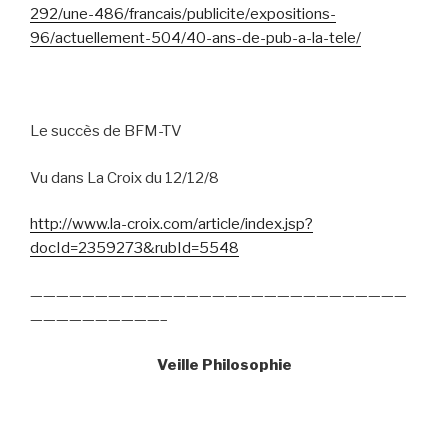
292/une-486/francais/publicite/expositions-
96/actuellement-504/40-ans-de-pub-a-la-tele/
Le succès de BFM-TV
Vu dans La Croix du 12/12/8
http://www.la-croix.com/article/index.jsp?
docId=2359273&rubId=5548
—————————————————————————————
——————————–
Veille Philosophie