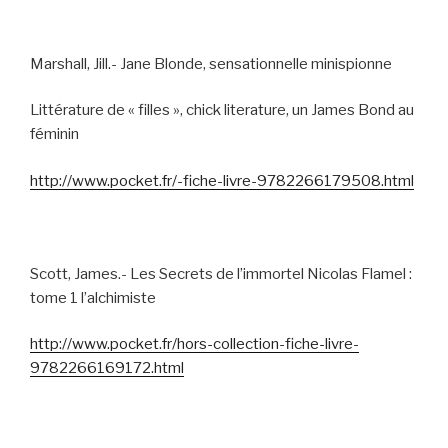
Marshall, Jill.- Jane Blonde, sensationnelle minispionne
Littérature de « filles », chick literature, un James Bond au
féminin
http://www.pocket.fr/-fiche-livre-9782266179508.html
Scott, James.- Les Secrets de l’immortel Nicolas Flamel :
tome 1 l’alchimiste
http://www.pocket.fr/hors-collection-fiche-livre-
9782266169172.html