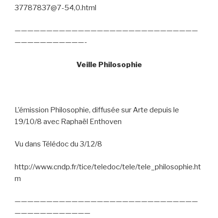
37787837@7-54,0.html
—————————————————————————————
———————————-
Veille Philosophie
L’émission Philosophie, diffusée sur Arte depuis le
19/10/8 avec Raphaël Enthoven
Vu dans Télédoc du 3/12/8
http://www.cndp.fr/tice/teledoc/tele/tele_philosophie.ht
m
—————————————————————————————
————————————