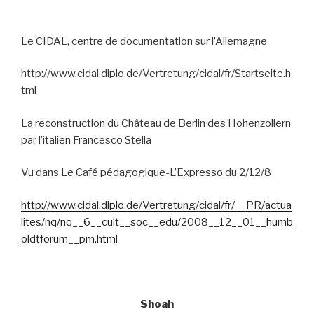
Le CIDAL, centre de documentation sur l’Allemagne
http://www.cidal.diplo.de/Vertretung/cidal/fr/Startseite.h
tml
La reconstruction du Château de Berlin des Hohenzollern
par l’italien Francesco Stella
Vu dans Le Café pédagogique-L’Expresso du 2/12/8
http://www.cidal.diplo.de/Vertretung/cidal/fr/__PR/actua
lites/nq/nq__6__cult__soc__edu/2008__12__01__humb
oldtforum__pm.html
Shoah