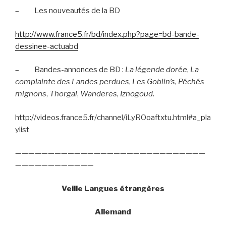
–
Les nouveautés de la BD
http://www.france5.fr/bd/index.php?page=bd-bande-
dessinee-actuabd
–
Bandes-annonces de BD :
La légende dorée
,
La
complainte des Landes perdues
,
Les Goblin’s
,
Péchés
mignons
,
Thorgal
,
Wanderes
,
Iznogoud
.
http://videos.france5.fr/channel/iLyROoaftxtu.html#a_pla
ylist
—————————————————————————————
————————————
Veille Langues étrangères
Allemand