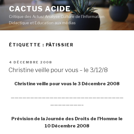
Aller
CACTUS ACIDE
au
Critique des Actus/ Analyse Culture de l’Information
contenu
Didactique et Education aux médias
principal
ÉTIQUETTE :
PÂTISSIER
PUBLIÉ
4 DÉCEMBRE 2008
LE
Christine veille pour vous – le 3/12/8
Christine veille pour vous le 3 Décembre 2008
—————————————————————————————
————————–
Prévision de la Journée des Droits de l’Homme le
10 Décembre 2008