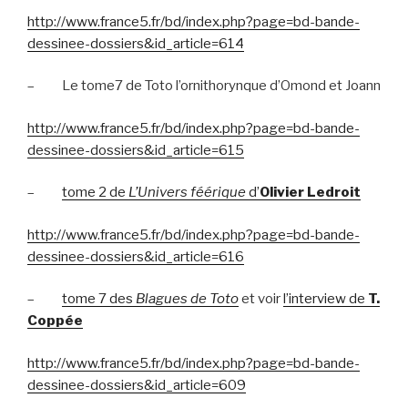
http://www.france5.fr/bd/index.php?page=bd-bande-
dessinee-dossiers&id_article=614
–
Le tome7 de Toto l’ornithorynque d’Omond et Joann
http://www.france5.fr/bd/index.php?page=bd-bande-
dessinee-dossiers&id_article=615
–
tome 2 de
L’Univers féérique
d’
Olivier Ledroit
http://www.france5.fr/bd/index.php?page=bd-bande-
dessinee-dossiers&id_article=616
–
tome 7 des
Blagues de Toto
et voir
l’interview de
T.
Coppée
http://www.france5.fr/bd/index.php?page=bd-bande-
dessinee-dossiers&id_article=609