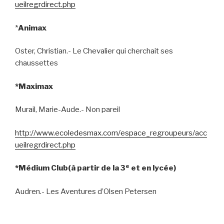
ueilregrdirect.php
*
Animax
Oster, Christian.- Le Chevalier qui cherchait ses
chaussettes
*Maximax
Murail, Marie-Aude.- Non pareil
http://www.ecoledesmax.com/espace_regroupeurs/acc
ueilregrdirect.php
e
*Médium Club(à partir de la 3
et en lycée)
Audren.- Les Aventures d’Olsen Petersen