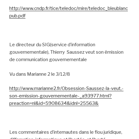
http://www.cndp.fr/tice/teledoc/mire/teledoc_bleublanc
pub.pdf
Le directeur du SIG(service d’information
gouvernementale), Thierry
Saussez veut son émission
de communication gouvernementale
Vu dans Marianne 2 le 3/12/8
http://www.marianne2.fr/Obsession-Saussez-la-veut,-
son-emission-gouvernementale-_a93977.html?
preaction=nl&id=5908634&idnl=25563&
Les commentaires d’internautes dans le flou juridique,