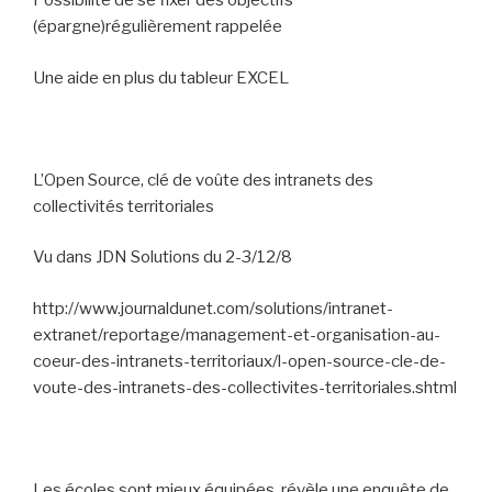
Possibilité de se fixer des objectifs
(épargne)régulièrement rappelée
Une aide en plus du tableur EXCEL
L’Open Source, clé de voûte des intranets des
collectivités territoriales
Vu dans JDN Solutions du 2-3/12/8
http://www.journaldunet.com/solutions/intranet-
extranet/reportage/management-et-organisation-au-
coeur-des-intranets-territoriaux/l-open-source-cle-de-
voute-des-intranets-des-collectivites-territoriales.shtml
Les écoles sont mieux équipées, révèle une enquête de