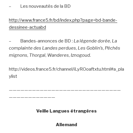
–
Les nouveautés de la BD
http://www.france5.fr/bd/index.php?page=bd-bande-
dessinee-actuabd
–
Bandes-annonces de BD :
La légende dorée
,
La
complainte des Landes perdues
,
Les Goblin’s
,
Péchés
mignons
,
Thorgal
,
Wanderes
,
Iznogoud
.
http://videos.france5.fr/channel/iLyROoaftxtu.html#a_pla
ylist
—————————————————————————————
————————————
Veille Langues étrangères
Allemand