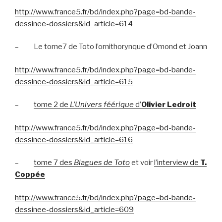
http://www.france5.fr/bd/index.php?page=bd-bande-
dessinee-dossiers&id_article=614
–
Le tome7 de Toto l’ornithorynque d’Omond et Joann
http://www.france5.fr/bd/index.php?page=bd-bande-
dessinee-dossiers&id_article=615
–
tome 2 de
L’Univers féérique
d’
Olivier Ledroit
http://www.france5.fr/bd/index.php?page=bd-bande-
dessinee-dossiers&id_article=616
–
tome 7 des
Blagues de Toto
et voir
l’interview de
T.
Coppée
http://www.france5.fr/bd/index.php?page=bd-bande-
dessinee-dossiers&id_article=609