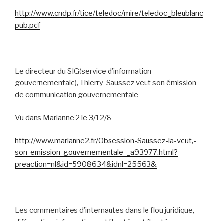
http://www.cndp.fr/tice/teledoc/mire/teledoc_bleublanc
pub.pdf
Le directeur du SIG(service d’information
gouvernementale), Thierry
Saussez veut son émission
de communication gouvernementale
Vu dans Marianne 2 le 3/12/8
http://www.marianne2.fr/Obsession-Saussez-la-veut,-
son-emission-gouvernementale-_a93977.html?
preaction=nl&id=5908634&idnl=25563&
Les commentaires d’internautes dans le flou juridique,