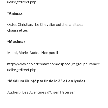
ueilregrdirect.php
*
Animax
Oster, Christian.- Le Chevalier qui cherchait ses
chaussettes
*Maximax
Murail, Marie-Aude.- Non pareil
http://www.ecoledesmax.com/espace_regroupeurs/acc
ueilregrdirect.php
e
*Médium Club(à partir de la 3
et en lycée)
Audren.- Les Aventures d’Olsen Petersen