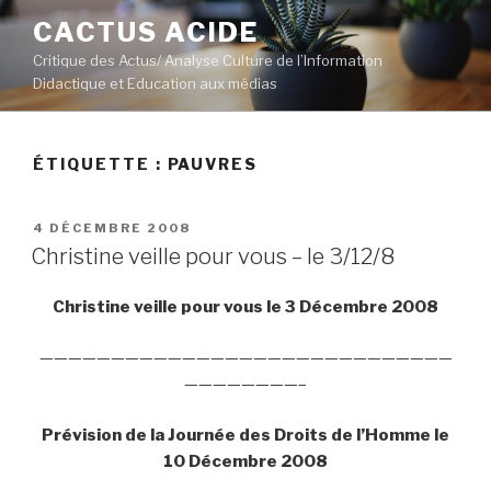
Aller
CACTUS ACIDE
au
Critique des Actus/ Analyse Culture de l’Information
contenu
Didactique et Education aux médias
principal
ÉTIQUETTE :
PAUVRES
PUBLIÉ
4 DÉCEMBRE 2008
LE
Christine veille pour vous – le 3/12/8
Christine veille pour vous le 3 Décembre 2008
—————————————————————————————
————————–
Prévision de la Journée des Droits de l’Homme le
10 Décembre 2008