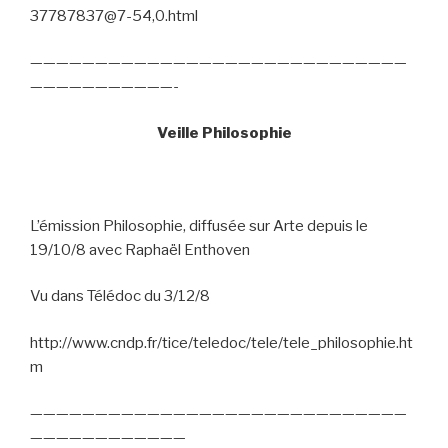
37787837@7-54,0.html
—————————————————————————————
———————————-
Veille Philosophie
L’émission Philosophie, diffusée sur Arte depuis le
19/10/8 avec Raphaël Enthoven
Vu dans Télédoc du 3/12/8
http://www.cndp.fr/tice/teledoc/tele/tele_philosophie.ht
m
—————————————————————————————
————————————