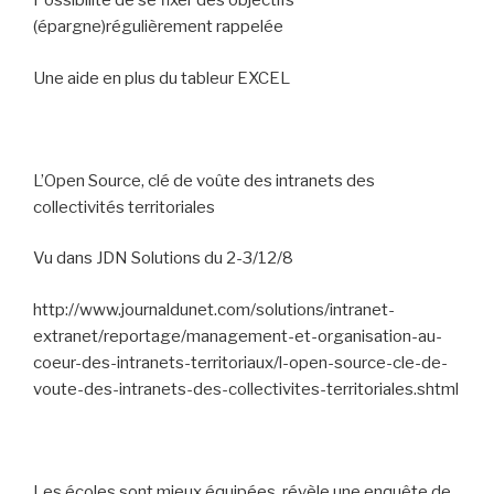
Possibilité de se fixer des objectifs
(épargne)régulièrement rappelée
Une aide en plus du tableur EXCEL
L’Open Source, clé de voûte des intranets des
collectivités territoriales
Vu dans JDN Solutions du 2-3/12/8
http://www.journaldunet.com/solutions/intranet-
extranet/reportage/management-et-organisation-au-
coeur-des-intranets-territoriaux/l-open-source-cle-de-
voute-des-intranets-des-collectivites-territoriales.shtml
Les écoles sont mieux équipées, révèle une enquête de