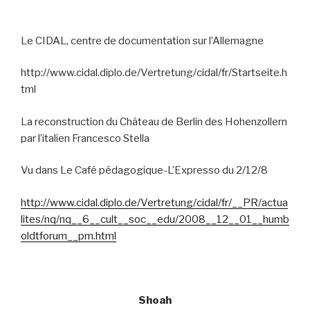
Le CIDAL, centre de documentation sur l’Allemagne
http://www.cidal.diplo.de/Vertretung/cidal/fr/Startseite.h
tml
La reconstruction du Château de Berlin des Hohenzollern
par l’italien Francesco Stella
Vu dans Le Café pédagogique-L’Expresso du 2/12/8
http://www.cidal.diplo.de/Vertretung/cidal/fr/__PR/actua
lites/nq/nq__6__cult__soc__edu/2008__12__01__humb
oldtforum__pm.html
Shoah