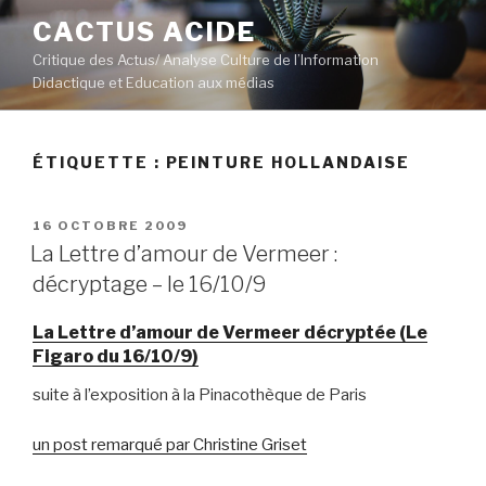
Aller
CACTUS ACIDE
au
Critique des Actus/ Analyse Culture de l’Information
contenu
Didactique et Education aux médias
principal
ÉTIQUETTE :
PEINTURE HOLLANDAISE
PUBLIÉ
16 OCTOBRE 2009
LE
La Lettre d’amour de Vermeer :
décryptage – le 16/10/9
La Lettre d’amour de Vermeer décryptée (Le
Figaro du 16/10/9)
suite à l’exposition à la Pinacothèque de Paris
un post remarqué par Christine Griset