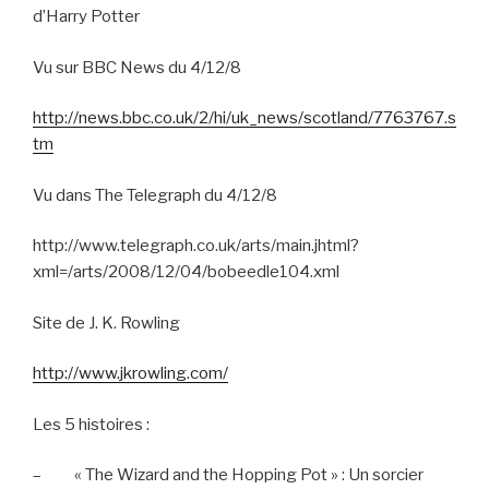
d’Harry Potter
Vu sur BBC News du 4/12/8
http://news.bbc.co.uk/2/hi/uk_news/scotland/7763767.s
tm
Vu dans The Telegraph du 4/12/8
http://www.telegraph.co.uk/arts/main.jhtml?
xml=/arts/2008/12/04/bobeedle104.xml
Site de J. K. Rowling
http://www.jkrowling.com/
Les 5 histoires :
–
« The Wizard and the Hopping Pot » : Un sorcier