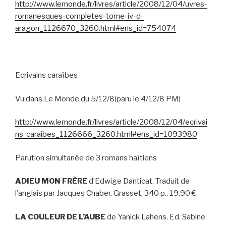
http://www.lemonde.fr/livres/article/2008/12/04/uvres-
romanesques-completes-tome-iv-d-
aragon_1126670_3260.html#ens_id=754074
Ecrivains caraïbes
Vu dans Le Monde du 5/12/8(paru le 4/12/8 PM)
http://www.lemonde.fr/livres/article/2008/12/04/ecrivai
ns-caraibes_1126666_3260.html#ens_id=1093980
Parution simultanée de 3 romans haïtiens
ADIEU MON FRÈRE
d’Edwige Danticat. Traduit de
l’anglais par Jacques Chaber. Grasset, 340 p., 19,90 €.
LA COULEUR DE L’AUBE
de Yanick Lahens. Ed. Sabine