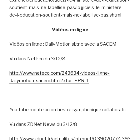
extranet/enquete/logiciels-le-ministere-de-l-education-
soutient-mais-ne-labellise-pas/logiciels-le-ministere-
de-l-education-soutient-mais-ne-labellise-pas.shtml
Vidéos en ligne
Vidéos en ligne : DailyMotion signe avec la SACEM
Vu dans Netéco du 3/12/8
http://www.neteco.com/243634-videos-ligne-
dailymotion-sacem.html?xtor=EPR-1
You Tube monte un orchestre symphonique collaboratif
Vu dans ZDNet News du 3/12/8
http://www.zdnet.fr/actualites/internet/0,39020774,393