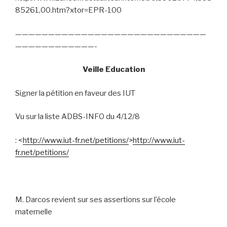
85261,00.htm?xtor=EPR-100
—————————————————————————————
————————————-
Veille Education
Signer la pétition en faveur des IUT
Vu sur la liste ADBS-INFO du 4/12/8
: <
http://www.iut-fr.net/petitions/
>
http://www.iut-
fr.net/petitions/
M. Darcos revient sur ses assertions sur l’école
maternelle