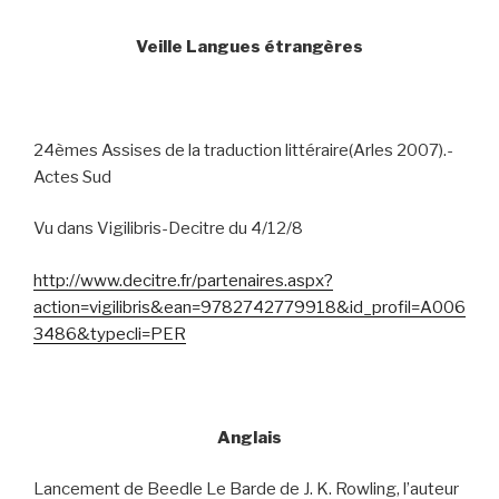
Veille Langues étrangères
24èmes Assises de la traduction littéraire(Arles 2007).-
Actes Sud
Vu dans Vigilibris-Decitre du 4/12/8
http://www.decitre.fr/partenaires.aspx?
action=vigilibris&ean=9782742779918&id_profil=A006
3486&typecli=PER
Anglais
Lancement de Beedle Le Barde de J. K. Rowling, l’auteur