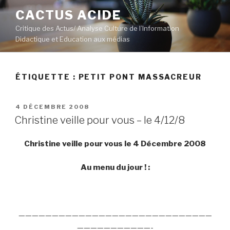
Aller
CACTUS ACIDE
au
Critique des Actus/ Analyse Culture de l’Information
contenu
Didactique et Education aux médias
principal
ÉTIQUETTE :
PETIT PONT MASSACREUR
PUBLIÉ
4 DÉCEMBRE 2008
LE
Christine veille pour vous – le 4/12/8
Christine veille pour vous le 4 Décembre 2008
Au menu du jour ! :
—————————————————————————————
———————————-