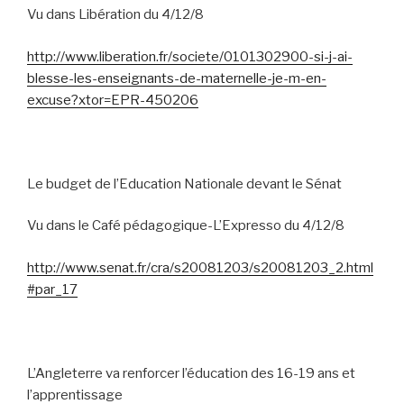
Vu dans Libération du 4/12/8
http://www.liberation.fr/societe/0101302900-si-j-ai-
blesse-les-enseignants-de-maternelle-je-m-en-
excuse?xtor=EPR-450206
Le budget de l’Education Nationale devant le Sénat
Vu dans le Café pédagogique-L’Expresso du 4/12/8
http://www.senat.fr/cra/s20081203/s20081203_2.html
#par_17
L’Angleterre va renforcer l’éducation des 16-19 ans et
l’apprentissage