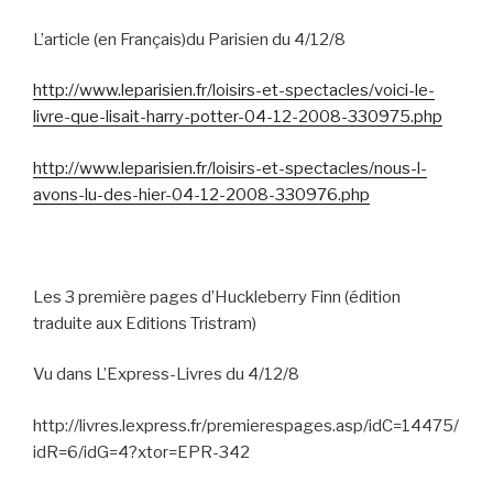
L’article (en Français)du Parisien du 4/12/8
http://www.leparisien.fr/loisirs-et-spectacles/voici-le-
livre-que-lisait-harry-potter-04-12-2008-330975.php
http://www.leparisien.fr/loisirs-et-spectacles/nous-l-
avons-lu-des-hier-04-12-2008-330976.php
Les 3 première pages d’Huckleberry Finn (édition
traduite aux Editions Tristram)
Vu dans L’Express-Livres du 4/12/8
http://livres.lexpress.fr/premierespages.asp/idC=14475/
idR=6/idG=4?xtor=EPR-342