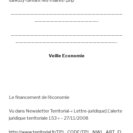
sarkozy-devant-les-maires-.php
—————————————————————————————
————————————————–
—————————————————————————————
——————————————————————————-
Veille Economie
Le financement de l’économie
Vu dans Newsletter Territorial-« Lettre-juridique] L’alerte
juridique territoriale 153 » – 27/11/2008
http://www.territorial.fr/TPL_CODE/TPL_NWL_ART_FI