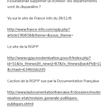
il souhaiterait supprimer un échelon : les départements
vont-ils disparaître ?
Vu sur le site de France Info du 28/11/8
http://www.france-info.com/spip.php?
article196858&theme=&sous_theme
=
Le site de la RGPP
http://www.rgpp.modernisation.gouv.fr/index.php?
id=51&tx_ttnews[tt_news]=87&tx_ttnews[backPid]=11
&cHash=63461bb2d5
L’action de la RGPP vue par la Documentation Française
http://www.ladocumentationfrancaise.fr/dossiers/moder
nisation-etat/revision-generale-politiques-
publiques.shtml