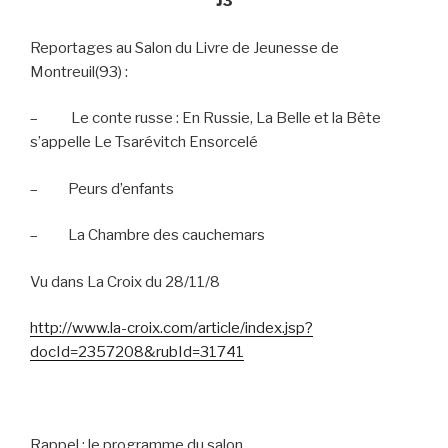
J3
Reportages au Salon du Livre de Jeunesse de
Montreuil(93) :
–
Le conte russe : En Russie, La Belle et la Bête
s’appelle Le Tsarévitch Ensorcelé
–
Peurs d’enfants
–
La Chambre des cauchemars
Vu dans La Croix du 28/11/8
http://www.la-croix.com/article/index.jsp?
docId=2357208&rubId=31741
Rappel : le programme du salon