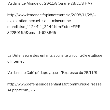
Vu dans Le Monde du 29/11/8(paru le 28/11/8 PM)
http://www.lemonde.fr/planete/article/2008/11/28/l-
exploitation-sexuelle-des-mineurs-se-
mondialise_1124411_3244.html#xtor=EPR-
32280155&ens_id=628865
La Défenseure des enfants souhaite un contrôle étatique
d’Internet
Vu dans Le Café pédagogique-L’Expresso du 28/11/8
http://www.defenseurdesenfants.fr/communiquePresse
All.php#com_26