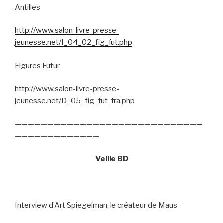
Antilles
http://www.salon-livre-presse-
jeunesse.net/I_04_02_fig_fut.php
Figures Futur
http://www.salon-livre-presse-
jeunesse.net/D_05_fig_fut_fra.php
—————————————————————————————
—————————————
Veille BD
Interview d’Art Spiegelman, le créateur de Maus