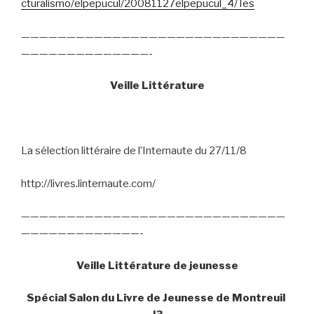
cturalismo/elpepucul/20081127elpepucul_4/Tes
—————————————————————————————
——————————————-
Veille Littérature
La sélection littéraire de l’Internaute du 27/11/8
http://livres.linternaute.com/
—————————————————————————————
—————————————-
Veille Littérature de jeunesse
Spécial Salon du Livre de Jeunesse de Montreuil