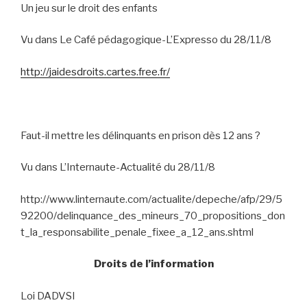
Un jeu sur le droit des enfants
Vu dans Le Café pédagogique-L’Expresso du 28/11/8
http://jaidesdroits.cartes.free.fr/
Faut-il mettre les délinquants en prison dès 12 ans ?
Vu dans L’Internaute-Actualité du 28/11/8
http://www.linternaute.com/actualite/depeche/afp/29/5
92200/delinquance_des_mineurs_70_propositions_don
t_la_responsabilite_penale_fixee_a_12_ans.shtml
Droits de l’information
Loi DADVSI