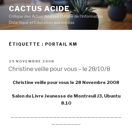
Aller
CACTUS ACIDE
au
Critique des Actus/ Analyse Culture de l’Information
contenu
Didactique et Education aux médias
principal
ÉTIQUETTE :
PORTAIL KM
PUBLIÉ
29 NOVEMBRE 2008
LE
Christine veille pour vous – le 28/10/8
Christine veille pour vous le 28 Novembre 2008
Salon du Livre Jeunesse de Montreuil J3, Ubuntu
8.10
—————————————————————————————
———————–