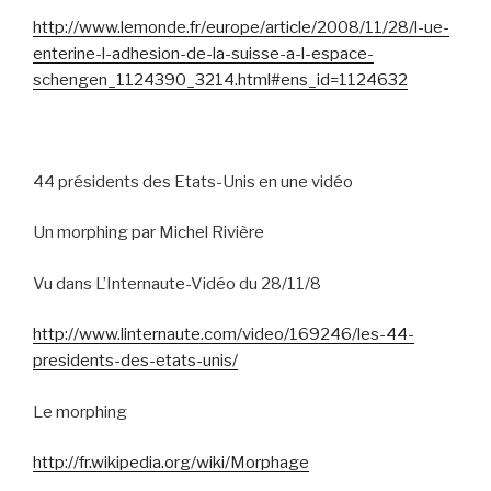
http://www.lemonde.fr/europe/article/2008/11/28/l-ue-
enterine-l-adhesion-de-la-suisse-a-l-espace-
schengen_1124390_3214.html#ens_id=1124632
44 présidents des Etats-Unis en une vidéo
Un morphing par Michel Rivière
Vu dans L’Internaute-Vidéo du 28/11/8
http://www.linternaute.com/video/169246/les-44-
presidents-des-etats-unis/
Le morphing
http://fr.wikipedia.org/wiki/Morphage