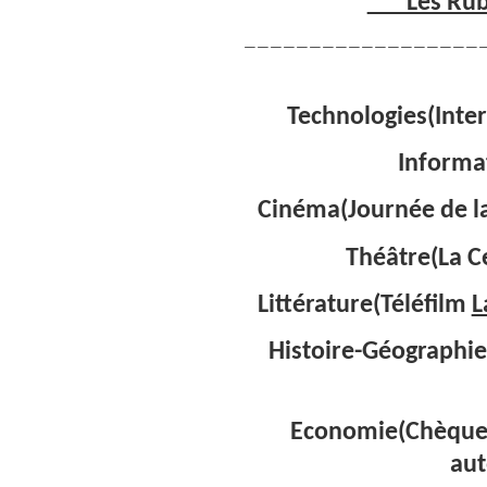
***Les Rub
——————————————————
Technologies(Inter
Informa
Cinéma(Journée de la 
Théâtre(La C
Littérature(Téléfilm
L
Histoire-Géographi
Economie(Chèque 
aut