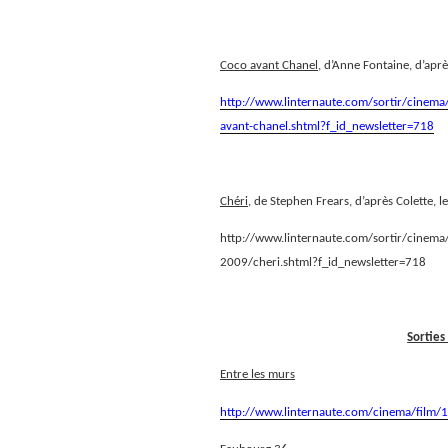
Coco avant Chanel
, d’Anne Fontaine, d’apr
http://www.linternaute.com/sortir/cinema/
avant-chanel.shtml?f_id_newsletter=718
Chéri,
de Stephen Frears, d’après Colette, l
http://www.linternaute.com/sortir/cinema/f
2009/cheri.shtml?f_id_newsletter=718
Sorties
Entre les murs
http://www.linternaute.com/cinema/film/