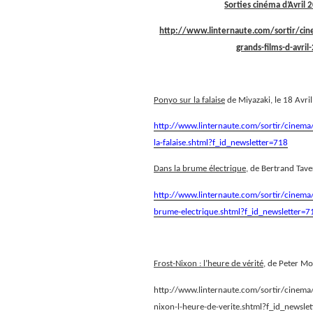
Sorties cinéma d’Avril
http://www.linternaute.com/sortir/cine
grands-films-d-avri
Ponyo sur la falaise
de Miyazaki, le 18 Avri
http://www.linternaute.com/sortir/cinema/
la-falaise.shtml?f_id_newsletter=718
Dans la brume électrique
, de Bertrand Tave
http://www.linternaute.com/sortir/cinema/f
brume-electrique.shtml?f_id_newsletter=7
Frost-Nixon : l’heure de vérité
, de Peter Mo
http://www.linternaute.com/sortir/cinema/f
nixon-l-heure-de-verite.shtml?f_id_newsle