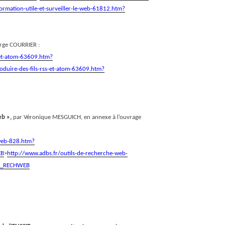
ormation-utile-et-surveiller-le-web-61812.htm?
rge COURRIER :
-et-atom-63609.htm?
oduire-des-fils-rss-et-atom-63609.htm?
eb »,
par Véronique MESGUICH, en annexe à l’ouvrage
-web-828.htm?
EB
>
http://www.adbs.fr/outils-de-recherche-web-
S_RECHWEB