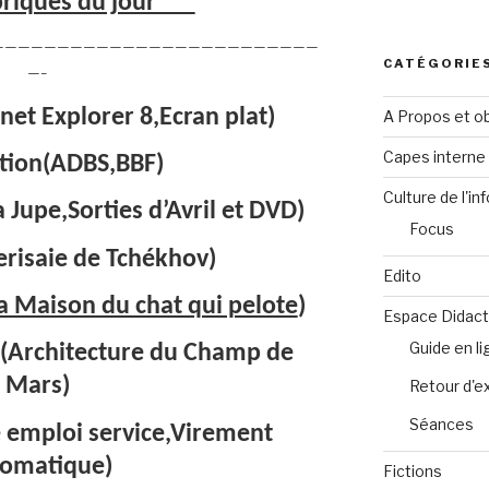
riques du jour***
—————————————————————————
CATÉGORIE
—–
net Explorer 8,Ecran plat)
A Propos et ob
Capes intern
tion(ADBS,BBF)
Culture de l'in
Jupe,Sorties d’Avril et DVD)
Focus
erisaie de Tchékhov)
Edito
a Maison du chat qui pelote
)
Espace Didact
Guide en l
e(Architecture du Champ de
Mars)
Retour d'e
Séances
emploi service,Virement
omatique)
Fictions