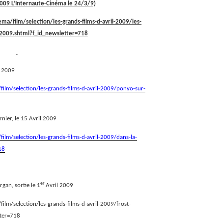
 2009 L’Internaute-Cinéma le 24/3/9)
ma/film/selection/les-grands-films-d-avril-2009/les-
l-2009.shtml?f_id_newsletter=718
l 2009
film/selection/les-grands-films-d-avril-2009/ponyo-sur-
rnier, le 15 Avril 2009
ilm/selection/les-grands-films-d-avril-2009/dans-la-
18
er
rgan, sortie le 1
Avril 2009
ilm/selection/les-grands-films-d-avril-2009/frost-
tter=718