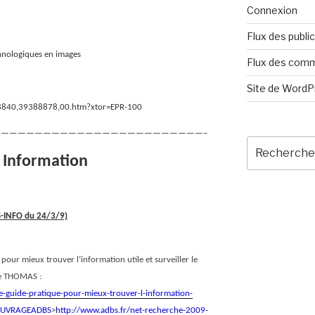
Connexion
Flux des publi
chnologiques en images
Flux des com
Site de Word
018840,39388878,00.htm?xtor=EPR-100
————————————————————————–
Recherche
pour
e Information
:
BS-INFO du 24/3/9)
 pour mieux trouver l’information utile et surveiller le
le THOMAS :
e-guide-pratique-pour-mieux-trouver-l-information-
H=OUVRAGEADBS
>
http://www.adbs.fr/net-recherche-2009-