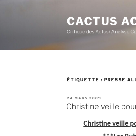
Aller
au
CACTUS A
contenu
principal
Critique des Actus/ Analyse C
ÉTIQUETTE :
PRESSE A
PUBLIÉ
24 MARS 2009
LE
Christine veille pou
Christine veille 