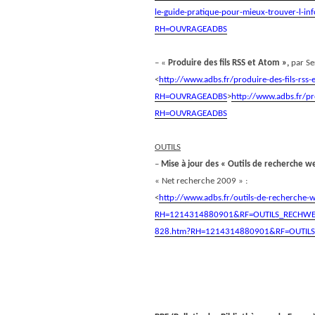
le-guide-pratique-pour-mieux-trouver-l-inf
RH=OUVRAGEADBS
– «
Produire des fils RSS et Atom »,
par Se
<
http://www.adbs.fr/produire-des-fils-rss
RH=OUVRAGEADBS
>
http://www.adbs.fr/pr
RH=OUVRAGEADBS
OUTILS
–
Mise à jour des « Outils de recherche w
« Net recherche 2009 » :
<
http://www.adbs.fr/outils-de-recherche
RH=1214314880901&RF=OUTILS_RECHW
828.htm?RH=1214314880901&RF=OUTIL