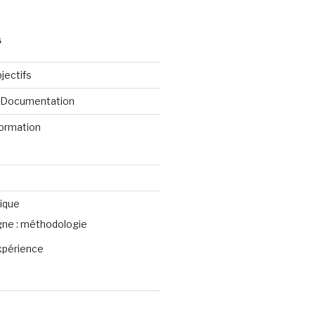
S
jectifs
e Documentation
formation
ique
igne : méthodologie
xpérience