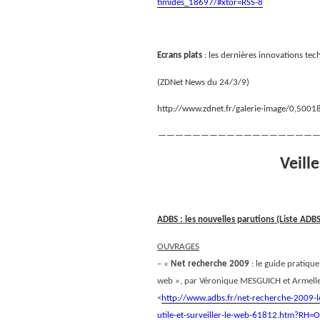
timides_18697/#xtor=RSS-8
Ecrans plats
: les dernières innovations te
(ZDNet News du 24/3/9)
http://www.zdnet.fr/galerie-image/0,50
———————————————————
Veill
ADBS : les nouvelles parutions (Liste AD
OUVRAGES
– «
Net recherche 2009
: le guide pratique
web », par Véronique MESGUICH et Armel
<
http://www.adbs.fr/net-recherche-2009-l
utile-et-surveiller-le-web-61812.htm?R