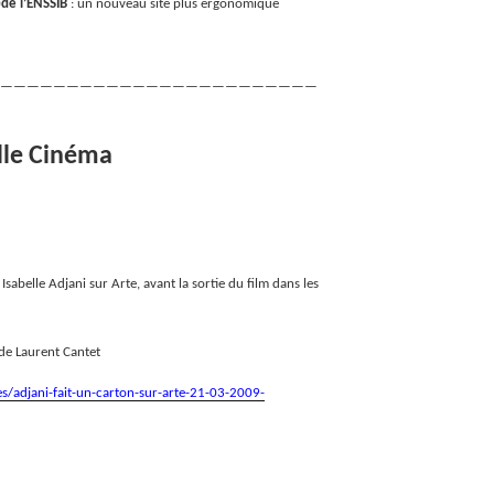
)de l’ENSSIB
: un nouveau site plus ergonomique
————————————————————————
lle Cinéma
Isabelle Adjani sur Arte, avant la sortie du film dans les
 de Laurent Cantet
les/adjani-fait-un-carton-sur-arte-21-03-2009-