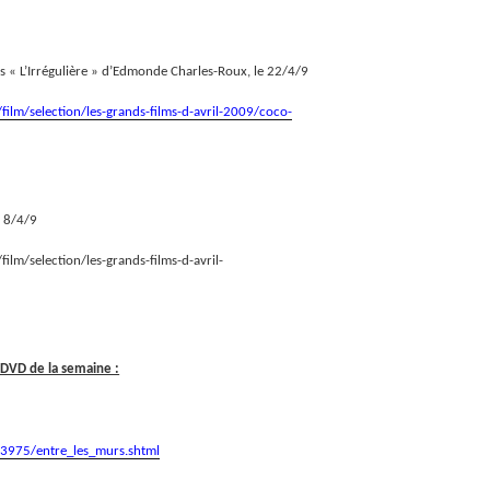
ès « L’Irrégulière » d’Edmonde Charles-Roux, le 22/4/9
film/selection/les-grands-films-d-avril-2009/coco-
e 8/4/9
ilm/selection/les-grands-films-d-avril-
 DVD de la semaine :
13975/entre_les_murs.shtml