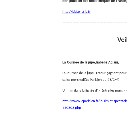
BBF (Bulletin des Bibliothèques de France
http://bbf.enssib.fr
———————————————————
—–
Vei
La Journée de la jupe,Isabelle Adjani,
La Journée de la jupe : retour gagnant pour 
salles mercredi(Le Parisien du 23/3/9)
Un film dans la lignée d’ « Entre les murs »
http://www.leparisien.fr/loisirs-et-spectac
450303.php