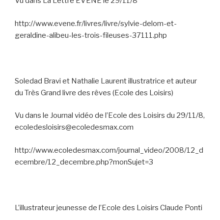
Vu dans La Lettre EVENE le 29/11/8
http://www.evene.fr/livres/livre/sylvie-delom-et-
geraldine-alibeu-les-trois-fileuses-37111.php
Soledad Bravi et Nathalie Laurent illustratrice et auteur
du Très Grand livre des rêves (Ecole des Loisirs)
Vu dans le Journal vidéo de l’Ecole des Loisirs du 29/11/8,
ecoledesloisirs@ecoledesmax.com
http://www.ecoledesmax.com/journal_video/2008/12_d
ecembre/12_decembre.php?monSujet=3
L’illustrateur jeunesse de l’Ecole des Loisirs Claude Ponti