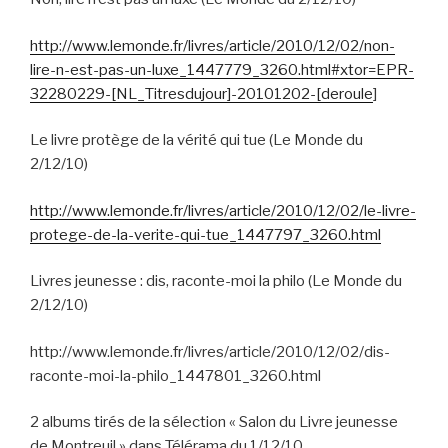
http://www.lemonde.fr/livres/article/2010/12/02/non-
lire-n-est-pas-un-luxe_1447779_3260.html#xtor=EPR-
32280229-[NL_Titresdujour]-20101202-[deroule
]
Le livre protège de la vérité qui tue (Le Monde du
2/12/10)
http://www.lemonde.fr/livres/article/2010/12/02/le-livre-
protege-de-la-verite-qui-tue_1447797_3260.html
Livres jeunesse : dis, raconte-moi la philo (Le Monde du
2/12/10)
http://www.lemonde.fr/livres/article/2010/12/02/dis-
raconte-moi-la-philo_1447801_3260.html
2 albums tirés de la sélection « Salon du Livre jeunesse
de Montreuil » dans Télérama du 1/12/10