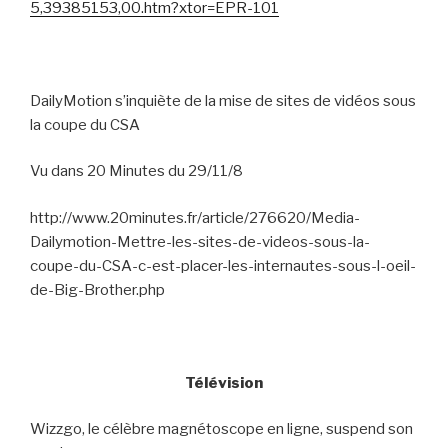
5,39385153,00.htm?xtor=EPR-101
DailyMotion s’inquiète de la mise de sites de vidéos sous
la coupe du CSA
Vu dans 20 Minutes du 29/11/8
http://www.20minutes.fr/article/276620/Media-
Dailymotion-Mettre-les-sites-de-videos-sous-la-
coupe-du-CSA-c-est-placer-les-internautes-sous-l-oeil-
de-Big-Brother.php
Télévision
Wizzgo, le célèbre magnétoscope en ligne, suspend son