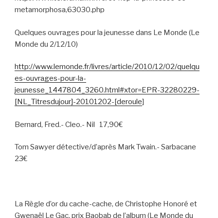
metamorphosa,63030.php
Quelques ouvrages pour la jeunesse dans Le Monde (Le
Monde du 2/12/10)
http://www.lemonde.fr/livres/article/2010/12/02/quelqu
es-ouvrages-pour-la-
jeunesse_1447804_3260.html#xtor=EPR-32280229-
[NL_Titresdujour]-20101202-[deroule
]
Bernard, Fred.- Cleo.- Nil 17,90€
Tom Sawyer détective/d’après Mark Twain.- Sarbacane
23€
La Règle d’or du cache-cache, de Christophe Honoré et
Gwenaël Le Gac, prix Baobab de l’album (Le Monde du