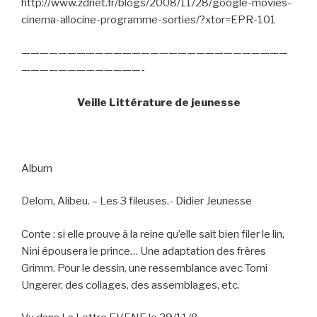
http://www.zdnet.fr/blogs/2008/11/28/google-movies-
cinema-allocine-programme-sorties/?xtor=EPR-101
—————————————————————————————
—————————————-
Veille Littérature de jeunesse
Album
Delom, Alibeu. – Les 3 fileuses.- Didier Jeunesse
Conte : si elle prouve à la reine qu’elle sait bien filer le lin,
Nini épousera le prince… Une adaptation des frères
Grimm. Pour le dessin, une ressemblance avec Tomi
Ungerer, des collages, des assemblages, etc.