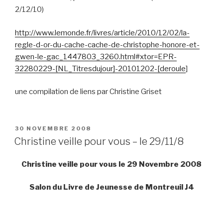
2/12/10)
http://www.lemonde.fr/livres/article/2010/12/02/la-
regle-d-or-du-cache-cache-de-christophe-honore-et-
gwen-le-gac_1447803_3260.html#xtor=EPR-
32280229-[NL_Titresdujour]-20101202-[deroule
]
une compilation de liens par Christine Griset
PUBLIÉ
30 NOVEMBRE 2008
LE
Christine veille pour vous – le 29/11/8
Christine veille pour vous le 29 Novembre 2008
Salon du Livre de Jeunesse de Montreuil J4