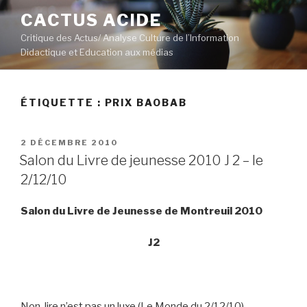
Aller
CACTUS ACIDE
au
Critique des Actus/ Analyse Culture de l’Information
contenu
Didactique et Education aux médias
principal
ÉTIQUETTE :
PRIX BAOBAB
PUBLIÉ
2 DÉCEMBRE 2010
LE
Salon du Livre de jeunesse 2010 J 2 – le
2/12/10
Salon du Livre de Jeunesse de Montreuil 2010
J2
Non, lire n’est pas un luxe (Le Monde du 2/12/10)