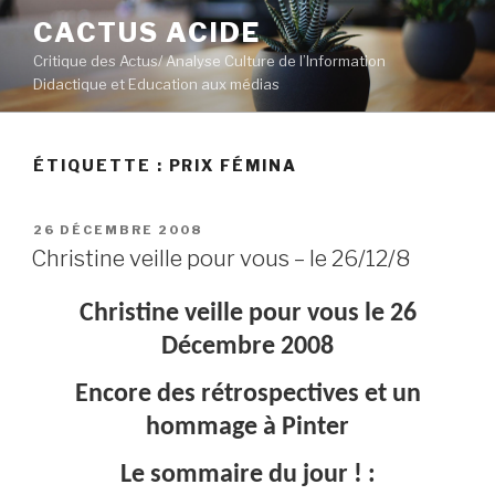
Aller
CACTUS ACIDE
au
Critique des Actus/ Analyse Culture de l’Information
contenu
Didactique et Education aux médias
principal
ÉTIQUETTE :
PRIX FÉMINA
PUBLIÉ
26 DÉCEMBRE 2008
LE
Christine veille pour vous – le 26/12/8
Christine veille pour vous le 26
Décembre 2008
Encore des rétrospectives et un
hommage à Pinter
Le sommaire du jour ! :