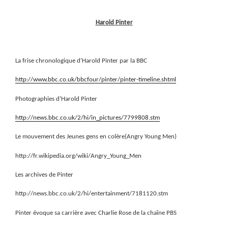
Harold Pinter
La frise chronologique d’Harold Pinter par la BBC
http://www.bbc.co.uk/bbcfour/pinter/pinter-timeline.shtml
Photographies d’Harold Pinter
http://news.bbc.co.uk/2/hi/in_pictures/7799808.stm
Le mouvement des Jeunes gens en colère(Angry Young Men)
http://fr.wikipedia.org/wiki/Angry_Young_Men
Les archives de Pinter
http://news.bbc.co.uk/2/hi/entertainment/7181120.stm
Pinter évoque sa carrière avec Charlie Rose de la chaîne PBS