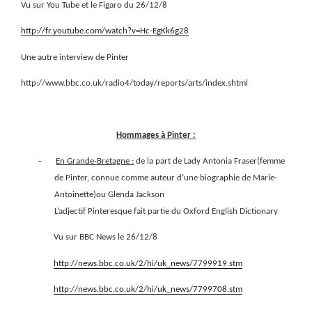
Vu sur You Tube et le Figaro du 26/12/8
http://fr.youtube.com/watch?v=Hc-EgKk6g28
Une autre interview de Pinter
http://www.bbc.co.uk/radio4/today/reports/arts/index.shtml
Hommages à Pinter :
–
En Grande-Bretagne :
de la part de Lady Antonia Fraser(femme
de Pinter, connue comme auteur d’une biographie de Marie-
Antoinette)ou Glenda Jackson
L’adjectif Pinteresque fait partie du Oxford English Dictionary
Vu sur BBC News le 26/12/8
http://news.bbc.co.uk/2/hi/uk_news/7799919.stm
http://news.bbc.co.uk/2/hi/uk_news/7799708.stm