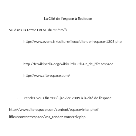
La Cité de l’espace à Toulouse
Vu dans La Lettre EVENE du 23/12/8
http://www.evene.fr/culture/lieux/cite-de-l-espace-1305.php
http://fr.wikipedia.org/wiki/Cit%C3%A9_de_l%27espace
http://www.cite-espace.com/
–
rendez-vous fin 2008-janvier 2009 à la cité de l’espace
http://www.cite-espace.com/content/espace/inter.php?
ifile=/content/espace/Vos_rendez-vous/rdv.php