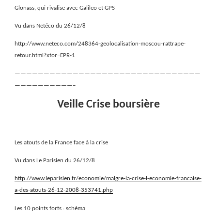
Glonass, qui rivalise avec Galileo et GPS
Vu dans Netéco du 26/12/8
http://www.neteco.com/248364-geolocalisation-moscou-rattrape-
retour.html?xtor=EPR-1
————————————————————————————————
——————————–
Veille Crise boursière
Les atouts de la France face à la crise
Vu dans Le Parisien du 26/12/8
http://www.leparisien.fr/economie/malgre-la-crise-l-economie-francaise-
a-des-atouts-26-12-2008-353741.php
Les 10 points forts : schéma