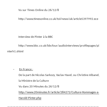
Vu sur Times Online du 26/12/8
http://www.timesonline.co.uk/tol/news/uk/article5397992.ece
Interview de Pinter à la BBC
http://www.bbc.co.uk/bbcfour/audiointerviews/profilepages/pi
nterh1.shtml
–
En France :
De la part de Nicolas Sarkozy, Vaclav Havel, ou Christine Albanel,
la Ministre de la Culture
Vu dans 20 Minutes du 26/12/8
http://www.20minutes.fr/article/284272/Culture-Hommages-a-
Harold-Pinter.php
————————————————————————————————