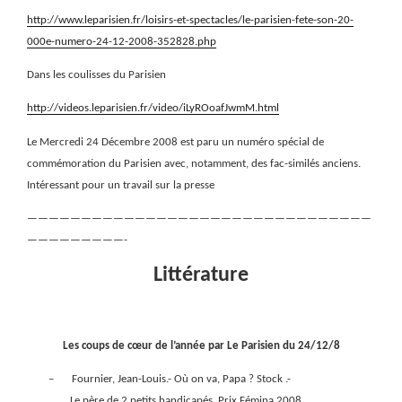
http://www.leparisien.fr/loisirs-et-spectacles/le-parisien-fete-son-20-
000e-numero-24-12-2008-352828.php
Dans les coulisses du Parisien
http://videos.leparisien.fr/video/iLyROoafJwmM.html
Le Mercredi 24 Décembre 2008 est paru un numéro spécial de
commémoration du Parisien avec, notamment, des fac-similés anciens.
Intéressant pour un travail sur la presse
————————————————————————————————
—————————-
Littérature
Les coups de cœur de l’année par Le Parisien du 24/12/8
–
Fournier, Jean-Louis.- Où on va, Papa ? Stock .-
Le père de 2 petits handicapés. Prix Fémina 2008.