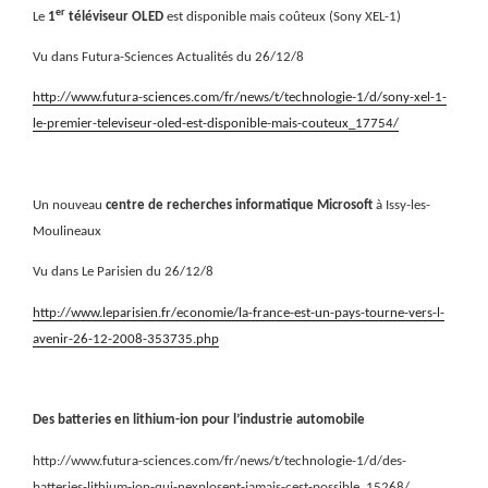
er
Le
1
téléviseur OLED
est disponible mais coûteux (Sony XEL-1)
Vu dans Futura-Sciences Actualités du 26/12/8
http://www.futura-sciences.com/fr/news/t/technologie-1/d/sony-xel-1-
le-premier-televiseur-oled-est-disponible-mais-couteux_17754/
Un nouveau
centre de recherches informatique Microsoft
à Issy-les-
Moulineaux
Vu dans Le Parisien du 26/12/8
http://www.leparisien.fr/economie/la-france-est-un-pays-tourne-vers-l-
avenir-26-12-2008-353735.php
Des batteries en lithium-ion pour l’industrie automobile
http://www.futura-sciences.com/fr/news/t/technologie-1/d/des-
batteries-lithium-ion-qui-nexplosent-jamais-cest-possible_15268/