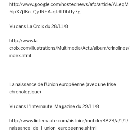
http://www.google.com/hostednews/afp/article/ALeqM
5ipX7jJKo_QyJREA-qtdlfDbtfy7g
Vu dans La Croix du 28/11/8
http://www.la-
croix.com/illustrations/Multimedia/Actu/album/crinolines/
index.html
La naissance de l’Union européenne (avec une frise
chronologique)
Vu dans L’Internaute-Magazine du 29/11/8
http://www.linternaute.com/histoire/motcle/4829/a/1/1/
naissance_de_l_union_europeenne.shtml