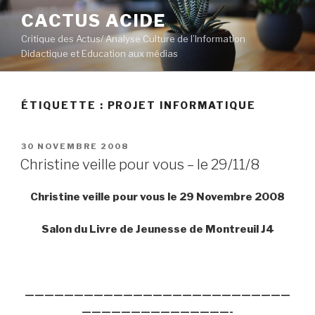
Aller
CACTUS ACIDE
au
Critique des Actus/ Analyse Culture de l’Information
contenu
Didactique et Education aux médias
principal
ÉTIQUETTE :
PROJET INFORMATIQUE
PUBLIÉ
30 NOVEMBRE 2008
LE
Christine veille pour vous – le 29/11/8
Christine veille pour vous le 29 Novembre 2008
Salon du Livre de Jeunesse de Montreuil J4
———————————————————————————
———————————————-