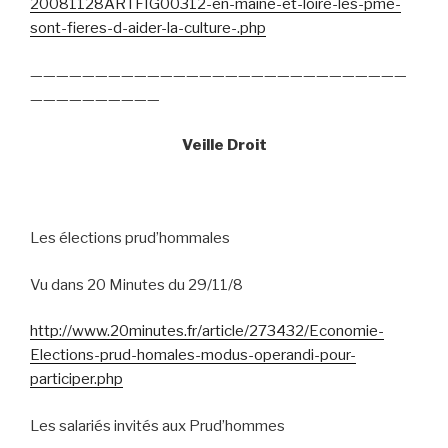
20081128ARTFIG00312-en-maine-et-loire-les-pme-
sont-fieres-d-aider-la-culture-.php
—————————————————————————————
——————————
Veille Droit
Les élections prud’hommales
Vu dans 20 Minutes du 29/11/8
http://www.20minutes.fr/article/273432/Economie-
Elections-prud-homales-modus-operandi-pour-
participer.php
Les salariés invités aux Prud’hommes