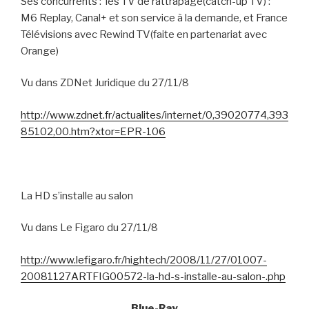
Ses concurrents :
les TV de rattrapage(catch-up TV) :
M6 Replay, Canal+ et son service à la demande, et France
Télévisions avec Rewind TV(faite en partenariat avec
Orange)
Vu dans ZDNet Juridique du 27/11/8
http://www.zdnet.fr/actualites/internet/0,39020774,393
85102,00.htm?xtor=EPR-106
La HD s’installe au salon
Vu dans Le Figaro du 27/11/8
http://www.lefigaro.fr/hightech/2008/11/27/01007-
20081127ARTFIG00572-la-hd-s-installe-au-salon-.php
Blue-Ray