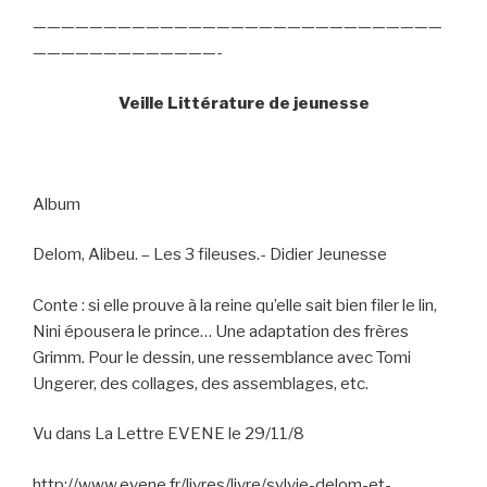
—————————————————————————————
—————————————-
Veille Littérature de jeunesse
Album
Delom, Alibeu. – Les 3 fileuses.- Didier Jeunesse
Conte : si elle prouve à la reine qu’elle sait bien filer le lin,
Nini épousera le prince… Une adaptation des frères
Grimm. Pour le dessin, une ressemblance avec Tomi
Ungerer, des collages, des assemblages, etc.
Vu dans La Lettre EVENE le 29/11/8
http://www.evene.fr/livres/livre/sylvie-delom-et-