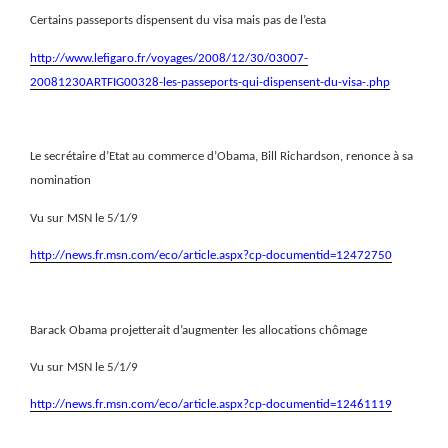
Certains passeports dispensent du visa mais pas de l’esta
http://www.lefigaro.fr/voyages/2008/12/30/03007-
20081230ARTFIG00328-les-passeports-qui-dispensent-du-visa-.php
Le secrétaire d’Etat au commerce d’Obama, Bill Richardson, renonce à sa
nomination
Vu sur MSN le 5/1/9
http://news.fr.msn.com/eco/article.aspx?cp-documentid=12472750
Barack Obama projetterait d’augmenter les allocations chômage
Vu sur MSN le 5/1/9
http://news.fr.msn.com/eco/article.aspx?cp-documentid=12461119