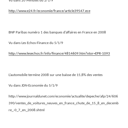
Vu dans 20 Minutes du 2/1/9
http://www.e24.fr/economie/france/article39547.ece
BNP Paribas numéro 1 des banques d’affaires en France en 2008
Vu dans Les Echos-Finance du 5/1/9
http://www.lesechos.fr/info/finance/4814609.htm?xtor=EPR-1093
L’automobile termine 2008 sur une baisse de 15,8% des ventes
Vu dans JDN-Economie du 5/1/9
http://www.journaldunet.com/economie/actualite/depeche/afp/24/606
390/ventes_de_voitures_neuves_en_france_chute_de_15_8_en_decemb
re_-0_7_en_2008.shtml