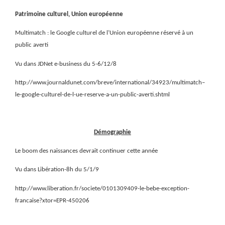
Patrimoine culturel, Union européenne
Multimatch : le Google culturel de l’Union européenne réservé à un
public averti
Vu dans JDNet e-business du 5-6/12/8
http://www.journaldunet.com/breve/international/34923/multimatch–
le-google-culturel-de-l-ue-reserve-a-un-public-averti.shtml
Démographie
Le boom des naissances devrait continuer cette année
Vu dans Libération-8h du 5/1/9
http://www.liberation.fr/societe/0101309409-le-bebe-exception-
francaise?xtor=EPR-450206