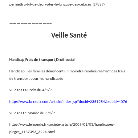
permettra-t-il-de-decrypter-le-langage-des-cetaces_17827/
————————————————————————————————
———————————–
Veille Santé
Handicap,Frais de transport,Droit social,
Handicap : les familles dénoncent un moindre remboursement des frais
de transport pour les handicapés
Vu dans La Croix du 4/1/9
http://www.la-croix.com/article/index.jsp?docId=2361254&rubId=4076
Vu dans Le Monde du 3/1/9
http://www.lemonde.fr/societe/article/2009/01/03/handicapes-
pieges_1137393_3224.html