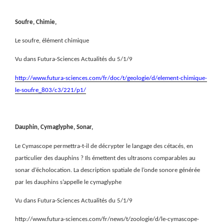
Soufre, Chimie,
Le soufre, élément chimique
Vu dans Futura-Sciences Actualités du 5/1/9
http://www.futura-sciences.com/fr/doc/t/geologie/d/element-chimique-
le-soufre_803/c3/221/p1/
Dauphin, Cymaglyphe, Sonar,
Le Cymascope permettra-t-il de décrypter le langage des cétacés, en
particulier des dauphins ? Ils émettent des ultrasons comparables au
sonar d’écholocation. La description spatiale de l’onde sonore générée
par les dauphins s’appelle le cymaglyphe
Vu dans Futura-Sciences Actualités du 5/1/9
http://www.futura-sciences.com/fr/news/t/zoologie/d/le-cymascope-