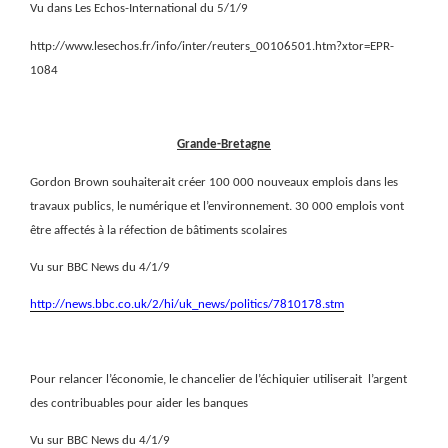
Vu dans Les Echos-International du 5/1/9
http://www.lesechos.fr/info/inter/reuters_00106501.htm?xtor=EPR-
1084
Grande-Bretagne
Gordon Brown souhaiterait créer 100 000 nouveaux emplois dans les
travaux publics, le numérique et l’environnement. 30 000 emplois vont
être affectés à la réfection de bâtiments scolaires
Vu sur BBC News du 4/1/9
http://news.bbc.co.uk/2/hi/uk_news/politics/7810178.stm
Pour relancer l’économie, le chancelier de l’échiquier utiliserait
l’argent
des contribuables pour aider les banques
Vu sur BBC News du 4/1/9