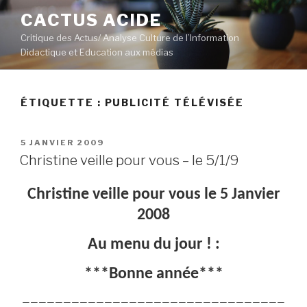
Aller
CACTUS ACIDE
au
Critique des Actus/ Analyse Culture de l’Information
contenu
Didactique et Education aux médias
principal
ÉTIQUETTE :
PUBLICITÉ TÉLÉVISÉE
PUBLIÉ
5 JANVIER 2009
LE
Christine veille pour vous – le 5/1/9
Christine veille pour vous le 5 Janvier
2008
Au menu du jour ! :
***Bonne année***
————————————————————————————————