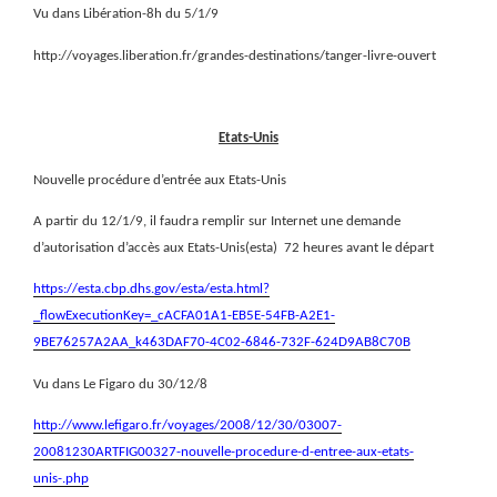
Vu dans Libération-8h du 5/1/9
http://voyages.liberation.fr/grandes-destinations/tanger-livre-ouvert
Etats-Unis
Nouvelle procédure d’entrée aux Etats-Unis
A partir du 12/1/9, il faudra remplir sur Internet une demande
d’autorisation d’accès aux Etats-Unis(esta)
72 heures avant le départ
https://esta.cbp.dhs.gov/esta/esta.html?
_flowExecutionKey=_cACFA01A1-EB5E-54FB-A2E1-
9BE76257A2AA_k463DAF70-4C02-6846-732F-624D9AB8C70B
Vu dans Le Figaro du 30/12/8
http://www.lefigaro.fr/voyages/2008/12/30/03007-
20081230ARTFIG00327-nouvelle-procedure-d-entree-aux-etats-
unis-.php