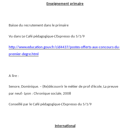
Enseignement primaire
Baisse du recrutement dans le primaire
Vu dans Le Café pédagogique-L’Expresso du 5/1/9
http://www.education.gouv.fr/cid4437/postes-offerts-aux-concours-du-
premier-degre.html
A lire :
Senore, Dominique. – (Re)découvrir le métier de prof d’école, La preuve
par neuf.- Lyon : Chronique sociale, 2008
Conseillé par le Café pédagogique-L’Expresso du 5/1/9
International