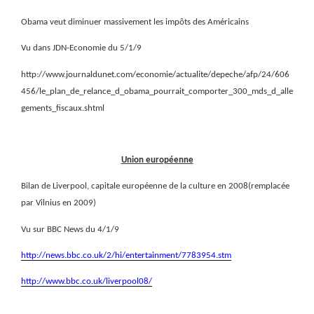
Obama veut diminuer massivement les impôts des Américains
Vu dans JDN-Economie du 5/1/9
http://www.journaldunet.com/economie/actualite/depeche/afp/24/606
456/le_plan_de_relance_d_obama_pourrait_comporter_300_mds_d_alle
gements_fiscaux.shtml
Union européenne
Bilan de Liverpool, capitale européenne de la culture en 2008(remplacée
par Vilnius en 2009)
Vu sur BBC News du 4/1/9
http://news.bbc.co.uk/2/hi/entertainment/7783954.stm
http://www.bbc.co.uk/liverpool08/