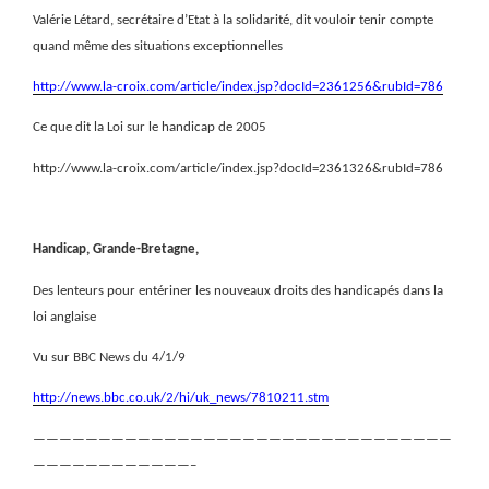
Valérie Létard, secrétaire d’Etat à la solidarité, dit vouloir tenir compte
quand même des situations exceptionnelles
http://www.la-croix.com/article/index.jsp?docId=2361256&rubId=786
Ce que dit la Loi sur le handicap de 2005
http://www.la-croix.com/article/index.jsp?docId=2361326&rubId=786
Handicap, Grande-Bretagne,
Des lenteurs pour entériner les nouveaux droits des handicapés dans la
loi anglaise
Vu sur BBC News du 4/1/9
http://news.bbc.co.uk/2/hi/uk_news/7810211.stm
————————————————————————————————
————————————–