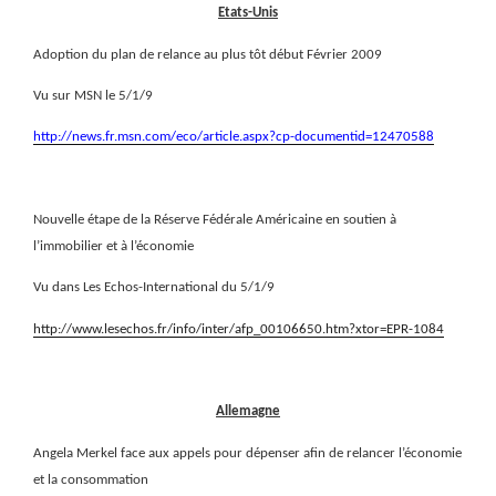
Etats-Unis
Adoption du plan de relance au plus tôt début Février 2009
Vu sur MSN le 5/1/9
http://news.fr.msn.com/eco/article.aspx?cp-documentid=12470588
Nouvelle étape de la Réserve Fédérale Américaine en soutien à
l’immobilier et à l’économie
Vu dans Les Echos-International du 5/1/9
http://www.lesechos.fr/info/inter/afp_00106650.htm?xtor=EPR-1084
Allemagne
Angela Merkel face aux appels pour dépenser afin de relancer l’économie
et la consommation