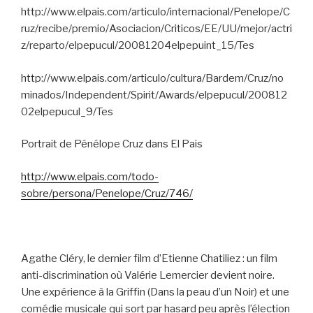
http://www.elpais.com/articulo/internacional/Penelope/C
ruz/recibe/premio/Asociacion/Criticos/EE/UU/mejor/actri
z/reparto/elpepucul/20081204elpepuint_15/Tes
http://www.elpais.com/articulo/cultura/Bardem/Cruz/no
minados/Independent/Spirit/Awards/elpepucul/200812
02elpepucul_9/Tes
Portrait de Pénélope Cruz dans El Pais
http://www.elpais.com/todo-
sobre/persona/Penelope/Cruz/746/
Agathe Cléry, le dernier film d’Etienne Chatiliez : un film
anti-discrimination où Valérie Lemercier devient noire.
Une expérience à la Griffin (Dans la peau d’un Noir) et une
comédie musicale qui sort par hasard peu après l’élection