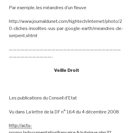
Par exemple, les méandres d’un fleuve
http://www.journaldunet.com/hightech/internet/photo/2
0-cliches-insolites-vus-par-google-earth/meandres-de-
serpent.shtml
—————————————————————————————
———————————-
Veille Droit
Les publications du Conseil d’Etat
Vu dans La lettre de la DF n° 164 du 4 décembre 2008
http://actu-
promo.ladocumentationfrancaise.fr/rubrique.php3?