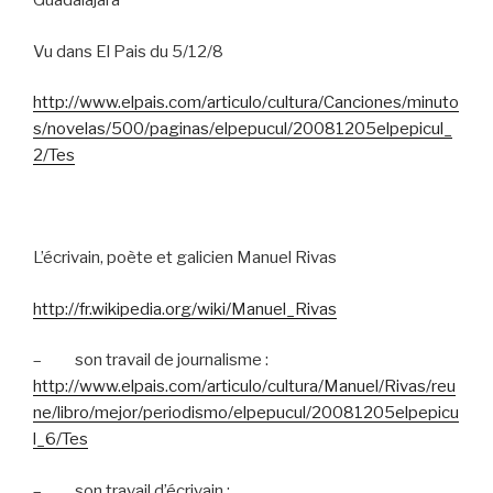
Guadalajara
Vu dans El Pais du 5/12/8
http://www.elpais.com/articulo/cultura/Canciones/minuto
s/novelas/500/paginas/elpepucul/20081205elpepicul_
2/Tes
L’écrivain, poète et galicien Manuel Rivas
http://fr.wikipedia.org/wiki/Manuel_Rivas
–
son travail de journalisme :
http://www.elpais.com/articulo/cultura/Manuel/Rivas/reu
ne/libro/mejor/periodismo/elpepucul/20081205elpepicu
l_6/Tes
–
son travail d’écrivain :