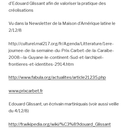
d’Edouard Glissant afin de valoriser la pratique des
créolisations
Vu dans la Newsletter de la Maison d’Amérique latine le
2/12/8
http://culturel.mal217.org/fr/Agenda/Litterature/1ere-
journee-de-la-semaine-du-Prix-Carbet-de-la-Caraibe-
2008—la-Guyane-le-continent-Sud-et-larchipel–
frontieres-et-identites-2914.htm
http://www.fabula.org/actualites/article21235.php
www.prixcarbet.fr
Edouard Glissant, un écrivain martiniquais (voir aussi veille
du 4/12/8)
http://fr.wikipedia.org/wiki/%C3%89douard_Glissant