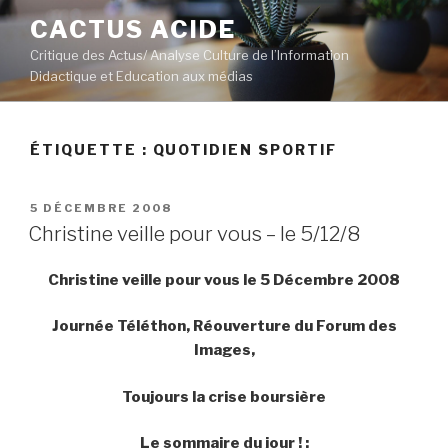
Aller
CACTUS ACIDE
au
Critique des Actus/ Analyse Culture de l’Information
contenu
Didactique et Education aux médias
principal
ÉTIQUETTE :
QUOTIDIEN SPORTIF
PUBLIÉ
5 DÉCEMBRE 2008
LE
Christine veille pour vous – le 5/12/8
Christine veille pour vous le 5 Décembre 2008
Journée Téléthon, Réouverture du Forum des
Images,
Toujours la crise boursière
Le sommaire du jour ! :