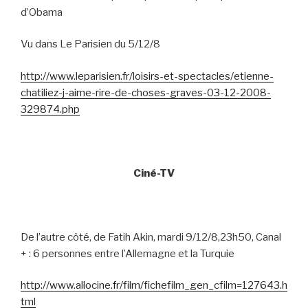
d’Obama
Vu dans Le Parisien du 5/12/8
http://www.leparisien.fr/loisirs-et-spectacles/etienne-
chatiliez-j-aime-rire-de-choses-graves-03-12-2008-
329874.php
Ciné-TV
De l’autre côté, de Fatih Akin, mardi 9/12/8,23h50, Canal
+ : 6 personnes entre l’Allemagne et la Turquie
http://www.allocine.fr/film/fichefilm_gen_cfilm=127643.h
tml