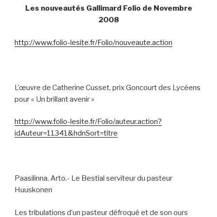
Les nouveautés Gallimard Folio de Novembre
2008
http://www.folio-lesite.fr/Folio/nouveaute.action
L’œuvre de Catherine Cusset, prix Goncourt des Lycéens
pour « Un brillant avenir »
http://www.folio-lesite.fr/Folio/auteur.action?
idAuteur=11341&hdnSort=titre
Paasilinna, Arto.- Le Bestial serviteur du pasteur
Huuskonen
Les tribulations d’un pasteur défroqué et de son ours