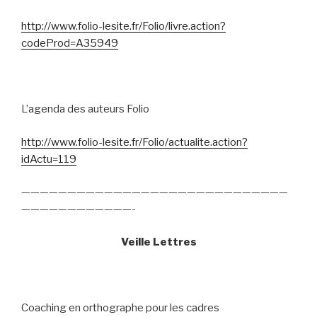
http://www.folio-lesite.fr/Folio/livre.action?
codeProd=A35949
L’agenda des auteurs Folio
http://www.folio-lesite.fr/Folio/actualite.action?
idActu=119
—————————————————————————————
————————————-
Veille Lettres
Coaching en orthographe pour les cadres