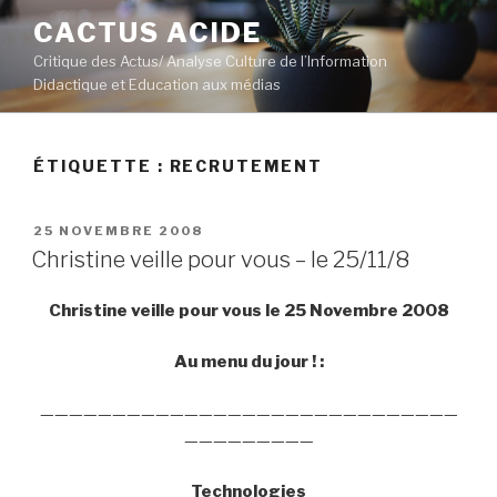
Aller
CACTUS ACIDE
au
Critique des Actus/ Analyse Culture de l’Information
contenu
Didactique et Education aux médias
principal
ÉTIQUETTE :
RECRUTEMENT
PUBLIÉ
25 NOVEMBRE 2008
LE
Christine veille pour vous – le 25/11/8
Christine veille pour vous le 25 Novembre 2008
Au menu du jour ! :
—————————————————————————————
—————————
Technologies