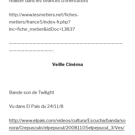
réaliser dans les séances d’orientation)
http://www.lesmetiers.net/fiches-
metiers/france5/index-fr.php?
inc=fiche_metier&idDoc=13837
—————————————————————————————
———————————-
Veille Cinéma
Bande son de Twilight
Vu dans El Pais du 24/11/8
http://www.elpais.com/videos/cultura/Escucha/banda/so
nora/Crepusculo/elpepucul/20081105elpepucul_3/Ves/