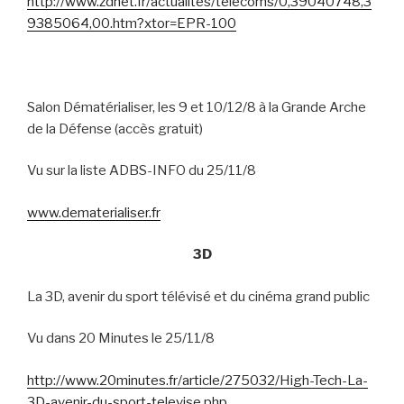
http://www.zdnet.fr/actualites/telecoms/0,39040748,3
9385064,00.htm?xtor=EPR-100
Salon Dématérialiser, les 9 et 10/12/8 à la Grande Arche
de la Défense (accès gratuit)
Vu sur la liste ADBS-INFO du 25/11/8
www.dematerialiser.fr
3D
La 3D, avenir du sport télévisé et du cinéma grand public
Vu dans 20 Minutes le 25/11/8
http://www.20minutes.fr/article/275032/High-Tech-La-
3D-avenir-du-sport-televise.php