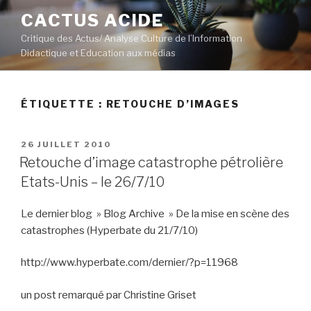
Aller
CACTUS ACIDE
au
Critique des Actus/ Analyse Culture de l’Information
contenu
Didactique et Education aux médias
principal
ÉTIQUETTE :
RETOUCHE D’IMAGES
PUBLIÉ
26 JUILLET 2010
LE
Retouche d’image catastrophe pétrolière
Etats-Unis – le 26/7/10
Le dernier blog » Blog Archive » De la mise en scène des
catastrophes (Hyperbate du 21/7/10)
http://www.hyperbate.com/dernier/?p=11968
un post remarqué par Christine Griset