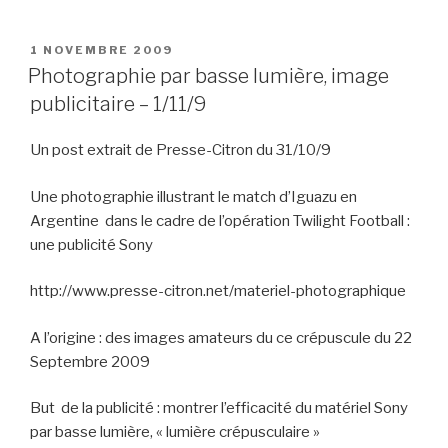
PUBLIÉ
1 NOVEMBRE 2009
LE
Photographie par basse lumière, image
publicitaire – 1/11/9
Un post extrait de Presse-Citron du 31/10/9
Une photographie illustrant le match d’Iguazu en
Argentine dans le cadre de l’opération Twilight Football :
une publicité Sony
http://www.presse-citron.net/materiel-photographique
A l’origine : des images amateurs du ce crépuscule du 22
Septembre 2009
But de la publicité : montrer l’efficacité du matériel Sony
par basse lumière, « lumière crépusculaire »