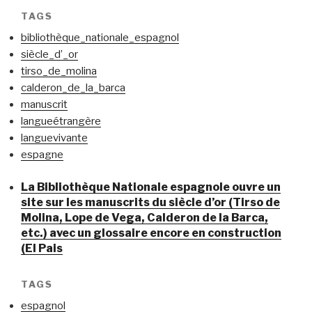
TAGS
bibliothèque_nationale_espagnol
siècle_d’_or
tirso_de_molina
calderon_de_la_barca
manuscrit
langueétrangère
languevivante
espagne
La Bibliothèque Nationale espagnole ouvre un
site sur les manuscrits du siècle d’or (Tirso de
Molina, Lope de Vega, Calderon de la Barca,
etc.) avec un glossaire encore en construction
(El Pais
TAGS
espagnol