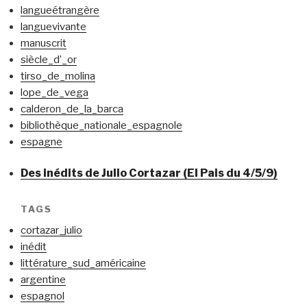
langueétrangère
languevivante
manuscrit
siècle_d’_or
tirso_de_molina
lope_de_vega
calderon_de_la_barca
bibliothèque_nationale_espagnole
espagne
Des inédits de Julio Cortazar (El Pais du 4/5/9)
TAGS
cortazar_julio
inédit
littérature_sud_américaine
argentine
espagnol