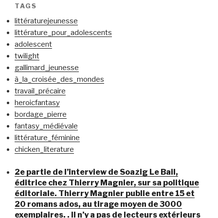
TAGS
littératurejeunesse
littérature_pour_adolescents
adolescent
twilight
gallimard_jeunesse
à_la_croisée_des_mondes
travail_précaire
heroicfantasy
bordage_pierre
fantasy_médiévale
littérature_féminine
chicken_literature
2e partie de l’interview de Soazig Le Bail,
éditrice chez Thierry Magnier, sur sa politique
éditoriale. Thierry Magnier publie entre 15 et
20 romans ados, au tirage moyen de 3000
exemplaires. . Il n’y a pas de lecteurs extérieurs