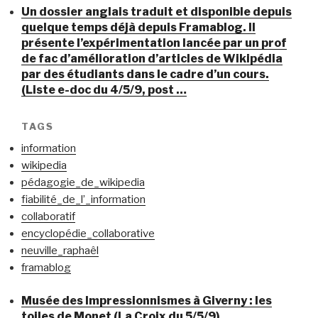
Un dossier anglais traduit et disponible depuis
quelque temps déjà depuis Framablog. Il
présente l’expérimentation lancée par un prof
de fac d’amélioration d’articles de Wikipédia
par des étudiants dans le cadre d’un cours.
(Liste e-doc du 4/5/9, post …
TAGS
information
wikipedia
pédagogie_de_wikipedia
fiabilité_de_l’_information
collaboratif
encyclopédie_collaborative
neuville_raphaêl
framablog
Musée des Impressionnismes à Giverny : les
toiles de Monet (La Croix du 5/5/9)