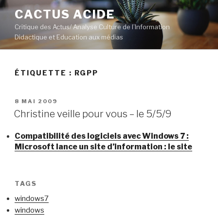
Aller
CACTUS ACIDE
au
Critique des Actus/ Analyse Culture de l’Information
contenu
Didactique et Education aux médias
principal
ÉTIQUETTE :
RGPP
PUBLIÉ
8 MAI 2009
LE
Christine veille pour vous – le 5/5/9
Compatibilité des logiciels avec Windows 7 :
Microsoft lance un site d’information : le site
TAGS
windows7
windows