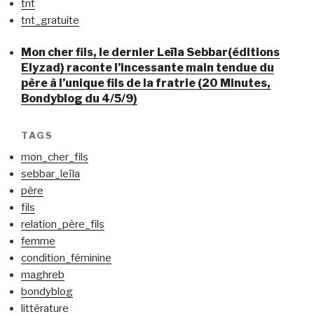
tnt
tnt_gratuite
Mon cher fils, le dernier Leïla Sebbar(éditions
Elyzad) raconte l’incessante main tendue du
père à l’unique fils de la fratrie (20 Minutes,
Bondyblog du 4/5/9)
TAGS
mon_cher_fils
sebbar_leïla
père
fils
relation_père_fils
femme
condition_féminine
maghreb
bondyblog
littérature