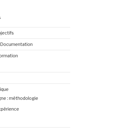
S
jectifs
e Documentation
formation
ique
igne : méthodologie
xpérience