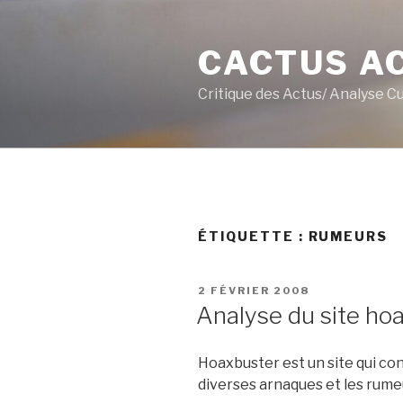
Aller
au
CACTUS A
contenu
principal
Critique des Actus/ Analyse C
ÉTIQUETTE :
RUMEURS
PUBLIÉ
2 FÉVRIER 2008
LE
Analyse du site ho
Hoaxbuster est un site qui conc
diverses arnaques et les rum