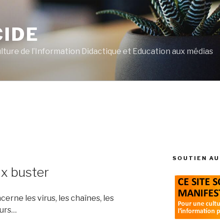
CIDE
ulture de l’Information Didactique et Education aux médias
SOUTIEN AU
ax buster
erne les virus, les chaînes, les
eurs…