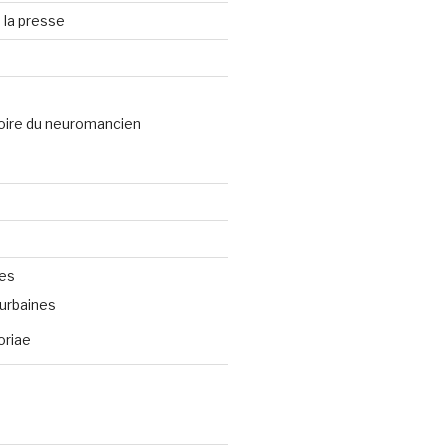
 la presse
oire du neuromancien
ves
urbaines
oriae