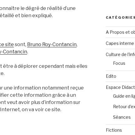
onnaître le dégré de réalité d’une
étaillé et bien expliqué.
CATÉGORIE
A Propos et ob
Capes intern
ce site
sont,
Bruno Roy-Contancin
,
y-Contancin
.
Culture de l'in
Focus
t être à déplorer cependant mais elles
e.
Edito
Espace Didact
sur une information notamment reçue
rifier cette information grâce à un
Guide en l
t veut avoir plus d’information sur
Retour d'e
nternet, on va voir ce site.
Séances
Fictions