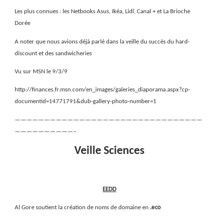
Les plus connues : les Netbooks Asus, Ikéa, Lidl, Canal + et La Brioche
Dorée
A noter que nous avions déjà parlé dans la veille du succès du hard-
discount et des sandwicheries
Vu sur MSN le 9/3/9
http://finances.fr.msn.com/en_images/galeries_diaporama.aspx?cp-
documentid=14771791&dub-gallery-photo-number=1
————————————————————————————————
——————————–
Veille Sciences
EEDD
Al Gore soutient la création de noms de domaine en
.eco