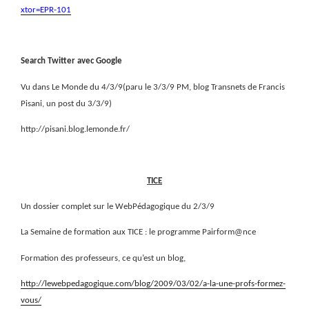
xtor=EPR-101
Search Twitter avec Google
Vu dans Le Monde du 4/3/9(paru le 3/3/9 PM, blog Transnets de Francis
Pisani, un post du 3/3/9)
http://pisani.blog.lemonde.fr/
TICE
Un dossier complet sur le WebPédagogique du 2/3/9
La Semaine de formation aux TICE : le programme Pairform@nce
Formation des professeurs, ce qu’est un blog,
http://lewebpedagogique.com/blog/2009/03/02/a-la-une-profs-formez-
vous/