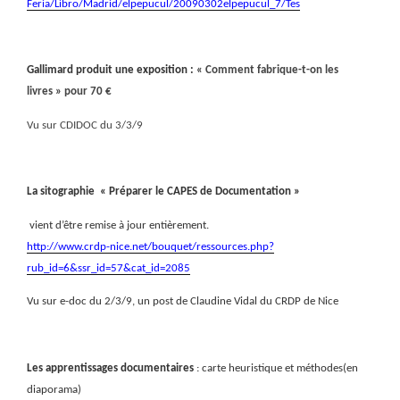
Feria/Libro/Madrid/elpepucul/20090302elpepucul_7/Tes
Gallimard produit une exposition :
« Comment fabrique-t-on les
livres » pour 70 €
Vu sur CDIDOC du 3/3/9
La sitographie
« Préparer le CAPES de Documentation »
vient d’être remise à jour entièrement.
http://www.crdp-nice.net/bouquet/ressources.php?
rub_id=6&ssr_id=57&cat_id=2085
Vu sur e-doc du 2/3/9, un post de Claudine Vidal du CRDP de Nice
Les apprentissages documentaires
: carte heuristique et méthodes(en
diaporama)