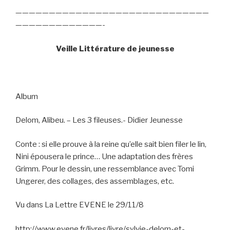
—————————————————————————————
—————————————-
Veille Littérature de jeunesse
Album
Delom, Alibeu. – Les 3 fileuses.- Didier Jeunesse
Conte : si elle prouve à la reine qu’elle sait bien filer le lin,
Nini épousera le prince… Une adaptation des frères
Grimm. Pour le dessin, une ressemblance avec Tomi
Ungerer, des collages, des assemblages, etc.
Vu dans La Lettre EVENE le 29/11/8
http://www.evene.fr/livres/livre/sylvie-delom-et-