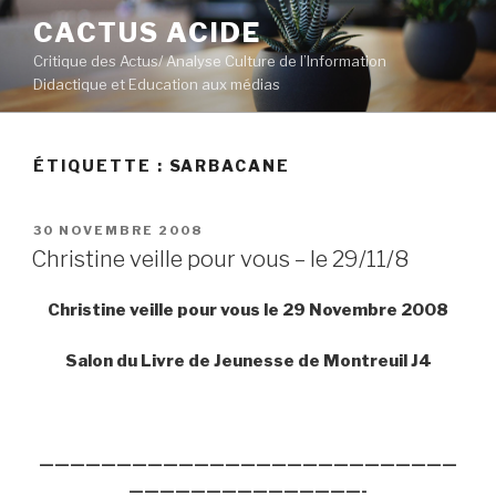
Aller
CACTUS ACIDE
au
Critique des Actus/ Analyse Culture de l’Information
contenu
Didactique et Education aux médias
principal
ÉTIQUETTE :
SARBACANE
PUBLIÉ
30 NOVEMBRE 2008
LE
Christine veille pour vous – le 29/11/8
Christine veille pour vous le 29 Novembre 2008
Salon du Livre de Jeunesse de Montreuil J4
———————————————————————————
———————————————-