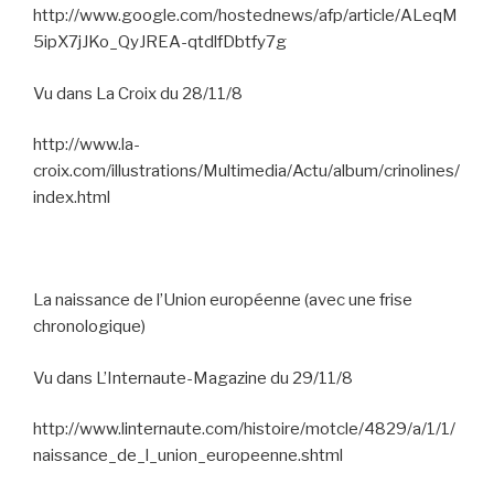
http://www.google.com/hostednews/afp/article/ALeqM
5ipX7jJKo_QyJREA-qtdlfDbtfy7g
Vu dans La Croix du 28/11/8
http://www.la-
croix.com/illustrations/Multimedia/Actu/album/crinolines/
index.html
La naissance de l’Union européenne (avec une frise
chronologique)
Vu dans L’Internaute-Magazine du 29/11/8
http://www.linternaute.com/histoire/motcle/4829/a/1/1/
naissance_de_l_union_europeenne.shtml