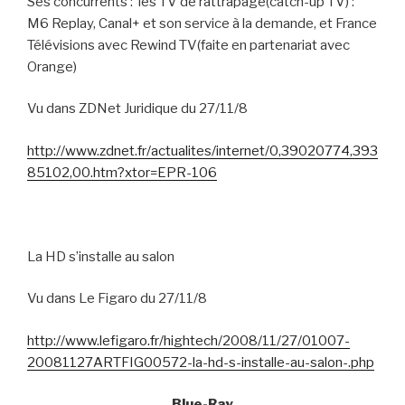
Ses concurrents :
les TV de rattrapage(catch-up TV) :
M6 Replay, Canal+ et son service à la demande, et France
Télévisions avec Rewind TV(faite en partenariat avec
Orange)
Vu dans ZDNet Juridique du 27/11/8
http://www.zdnet.fr/actualites/internet/0,39020774,393
85102,00.htm?xtor=EPR-106
La HD s’installe au salon
Vu dans Le Figaro du 27/11/8
http://www.lefigaro.fr/hightech/2008/11/27/01007-
20081127ARTFIG00572-la-hd-s-installe-au-salon-.php
Blue-Ray