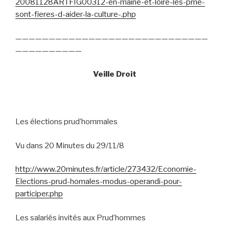
20081128ARTFIG00312-en-maine-et-loire-les-pme-
sont-fieres-d-aider-la-culture-.php
—————————————————————————————
——————————
Veille Droit
Les élections prud’hommales
Vu dans 20 Minutes du 29/11/8
http://www.20minutes.fr/article/273432/Economie-
Elections-prud-homales-modus-operandi-pour-
participer.php
Les salariés invités aux Prud’hommes