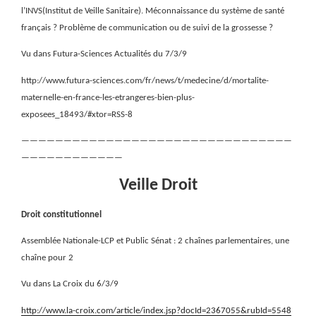
l’INVS(Institut de Veille Sanitaire). Méconnaissance du système de santé
français ? Problème de communication ou de suivi de la grossesse ?
Vu dans Futura-Sciences Actualités du 7/3/9
http://www.futura-sciences.com/fr/news/t/medecine/d/mortalite-
maternelle-en-france-les-etrangeres-bien-plus-
exposees_18493/#xtor=RSS-8
————————————————————————————————
————————————
Veille Droit
Droit constitutionnel
Assemblée Nationale-LCP et Public Sénat : 2 chaînes parlementaires, une
chaîne pour 2
Vu dans La Croix du 6/3/9
http://www.la-croix.com/article/index.jsp?docId=2367055&rubId=5548