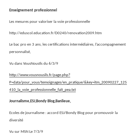
Enseignement professionnel
Les mesures pour valoriser la voie professionnelle
http://eduscol.education.fr/D0240/renovation2009.htm
Le bac pro en 3 ans, les certifications intermédiaires, l’accompagnement
personnalisé,
Vu dans VousNousIls du 6/3/9
http://www.vousnousils.fr/page.php?
P=data/pour_vous/temoignages/en_pratique/&key=itm_20090227_125
410_la_voie_professionnelle_fait_pea.txt
Journalisme,ESJ,Bondy Blog,Banlieue,
Ecoles de journalisme : accord ESJ/Bondy Blog pour promouvoir la
diversité
Vu sur MSN Le 7/3/9