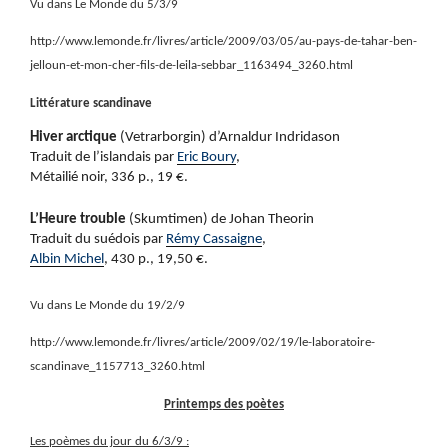
Vu dans Le Monde du 5/3/9
http://www.lemonde.fr/livres/article/2009/03/05/au-pays-de-tahar-ben-
jelloun-et-mon-cher-fils-de-leila-sebbar_1163494_3260.html
Littérature scandinave
Hiver arctique
(Vetrarborgin) d’Arnaldur Indridason
Traduit de l’islandais par
Eric Boury
,
Métailié noir, 336 p., 19 €.
L’Heure trouble
(Skumtimen) de Johan Theorin
Traduit du suédois par
Rémy Cassaigne
,
Albin Michel
, 430 p., 19,50 €.
Vu dans Le Monde du 19/2/9
http://www.lemonde.fr/livres/article/2009/02/19/le-laboratoire-
scandinave_1157713_3260.html
Printemps des poètes
Les poèmes du jour du 6/3/9 :