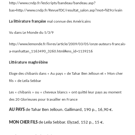
http://www.cndp.fr/lesScripts/bandeau/bandeau.asp?
bas=http://www.cndp.fr/RevueTDC/resultat_salon.asp?mot=%E9crivain
La littérature française
mal connue des Américains
Vu dans Le Monde du 5/3/9
http://www.lemonde.fr/livres/article/2009/03/05/onze-auteurs-francais-
a-manhattan_1163490_3260.html#ens_id=1139216
Littérature maghrébine
Eloge des chibanis dans « Au pays » de Tahar Ben Jelloun et « Mon cher
fils » de Leïla Sebbar
Les « chibanis » ou « cheveux blancs » ont quitté leur pays au moment
des 20 Glorieuses pour travailler en France
AU PAYS
de Tahar Ben Jelloun. Gallimard, 190 p., 16,90 €.
MON CHER FILS
de Leïla Sebbar. Elyzad, 152 p., 15 €.