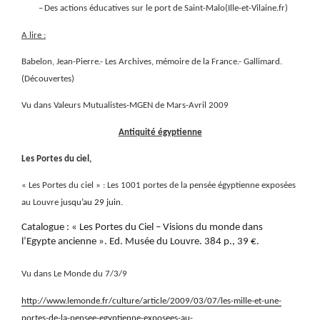
–
Des actions éducatives sur le port de Saint-Malo(Ille-et-Vilaine.fr)
A lire :
Babelon, Jean-Pierre.- Les Archives, mémoire de la France.- Gallimard.
(Découvertes)
Vu dans Valeurs Mutualistes-MGEN de Mars-Avril 2009
Antiquité égyptienne
Les Portes du ciel,
« Les Portes du ciel » : Les 1001 portes de la pensée égyptienne exposées
au Louvre j
usqu’au 29 juin.
Catalogue : « Les Portes du Ciel – Visions du monde dans
l’Egypte ancienne ». Ed. Musée du Louvre. 384 p., 39 €.
Vu dans Le Monde du 7/3/9
http://www.lemonde.fr/culture/article/2009/03/07/les-mille-et-une-
portes-de-la-pensee-egyptienne-exposees-au-