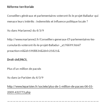
Réforme territoriale
Conseillers généraux et parlementaires voteront-ils le projet Balladur qui
menace leurs intérêts : indemnités et influence politique locale ?
Vu dans Marianne2 du 6/3/9
http://www.marianne2.fr/Conseillers-generaux-ET-parlementaires-les-
cumulards-voteront-ils-le-projet-Balladur-_a176699.html?
preaction=nl&id=5908634&idnl=25621&
Droit civil,PACS,
Plus d’un million de pacsés
Vu dans Le Parisien du 6/3/9
http://www.leparisien.fr/societe/plus-de-1-million-de-pacses-06-03-
2009-432773.php
————————————————————————————————