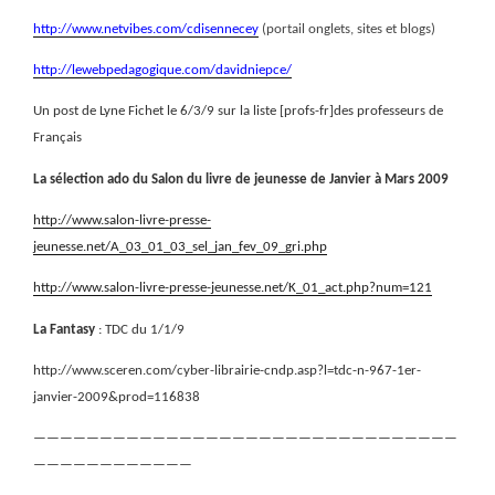
http://www.netvibes.com/cdisennecey
(portail onglets, sites et blogs)
http://lewebpedagogique.com/davidniepce/
Un post de Lyne Fichet le 6/3/9 sur la liste [profs-fr]des professeurs de
Français
La sélection ado du Salon du livre de jeunesse de Janvier à Mars 2009
http://www.salon-livre-presse-
jeunesse.net/A_03_01_03_sel_jan_fev_09_gri.php
http://www.salon-livre-presse-jeunesse.net/K_01_act.php?num=121
La Fantasy
: TDC du 1/1/9
http://www.sceren.com/cyber-librairie-cndp.asp?l=tdc-n-967-1er-
janvier-2009&prod=116838
————————————————————————————————
————————————