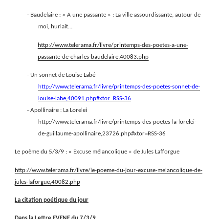
–
Baudelaire : « A une passante » : La ville assourdissante, autour de
moi, hurlait…
http://www.telerama.fr/livre/printemps-des-poetes-a-une-
passante-de-charles-baudelaire,40083.php
–
Un sonnet de Louise Labé
http://www.telerama.fr/livre/printemps-des-poetes-sonnet-de-
louise-labe,40091.php#xtor=RSS-36
–
Apollinaire : La Lorelei
http://www.telerama.fr/livre/printemps-des-poetes-la-lorelei-
de-guillaume-apollinaire,23726.php#xtor=RSS-36
Le poème du 5/3/9 : « Excuse mélancolique » de Jules Lafforgue
http://www.telerama.fr/livre/le-poeme-du-jour-excuse-melancolique-de-
jules-laforgue,40082.php
La citation
poétique du jour
Dans la Lettre EVENE du 7/3/9