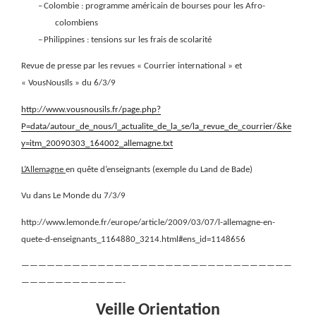
–
Colombie : programme américain de bourses pour les Afro-
colombiens
–
Philippines : tensions sur les frais de scolarité
Revue de presse par les revues « Courrier international » et
« VousNousIls » du 6/3/9
http://www.vousnousils.fr/page.php?
P=data/autour_de_nous/l_actualite_de_la_se/la_revue_de_courrier/&ke
y=itm_20090303_164002_allemagne.txt
L’Allemagne
en quête d’enseignants (exemple du Land de Bade)
Vu dans Le Monde du 7/3/9
http://www.lemonde.fr/europe/article/2009/03/07/l-allemagne-en-
quete-d-enseignants_1164880_3214.html#ens_id=1148656
————————————————————————————————
————————————-
Veille Orientation