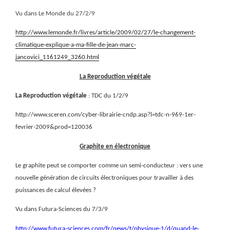
Vu dans Le Monde du 27/2/9
http://www.lemonde.fr/livres/article/2009/02/27/le-changement-
climatique-explique-a-ma-fille-de-jean-marc-
jancovici_1161249_3260.html
La Reproduction végétale
La Reproduction végétale
: TDC du 1/2/9
http://www.sceren.com/cyber-librairie-cndp.asp?l=tdc-n-969-1er-
fevrier-2009&prod=120036
Graphite en électronique
Le graphite peut se comporter comme un semi-conducteur : vers une
nouvelle génération de circuits électroniques pour travailler à des
puissances de calcul élevées ?
Vu dans Futura-Sciences du 7/3/9
http://www.futura-sciences.com/fr/news/t/physique-1/d/quand-le-