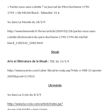
« Parlez-vous sans-culotte ? Le journal du Père Duchesne 1790-
1794 »/de Michel Biard.- Tallandier 25 €
Vu dans Le Monde du 26/2/9
http://www.lemonde.fr/livres/article/2009/02/26/parlez-vous-sans-
culotte-dictionnaire-du-pere-duchesne-1790-1794-de-michel-
biard_1160542_3260.html
Shoah
Arts et littérature de la Shoah :
TDC du 15/1/9
http://www.sceren.com/cyber-librairie-cndp.asp?l=tdc-n-968-15-janvier-
2009&prod=117653
L’Arménie
Vu dans La Croix du 6/3/9
http://www.la-croix.com/article/index.jsp?
docId=2367058&rubId=23491