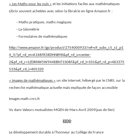
« Les Maths pour les nuls »
et les initiations faciles aux mathématiques
Librio souvent achetées avec selon la librairie en ligne Amazon.fr :
–
Maths pratiques, maths magiques
–
La Géométrie
–
Formulaires de mathématiques
http://www.amazon.fr/gp/product/2754000933/ref=s9_subs_c5_s1_p1
4_i1?pf_rd_m=A1X6FK5RDHNB96&pf_rd_s=center-
2&pf_rd_r=1ZDRNW5W9446BN71S06F&pf_rd_t=101&pf_rd_p=463375
533&pf_rd_i=405320
« Images de mathématiques »
un site internet, hébergé par le CNRS, sur la
recherche mathématique actuelle mais expliquée de façon accessible
Images.math.cnrs.fr
Vu dans Valeurs mutualistes-MGEN de Mars-Avril 2009(pas de lien)
EEDD
Le développement durable à l’honneur au Collège de France