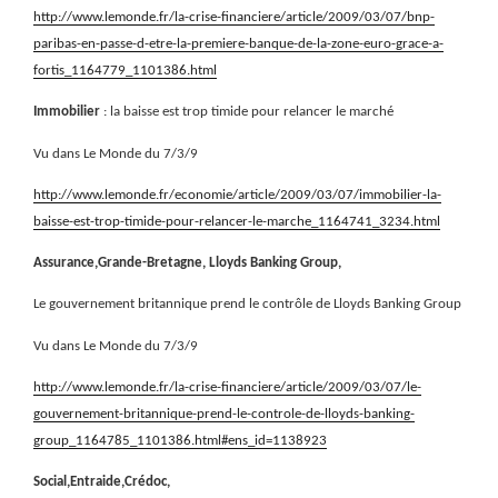
http://www.lemonde.fr/la-crise-financiere/article/2009/03/07/bnp-
paribas-en-passe-d-etre-la-premiere-banque-de-la-zone-euro-grace-a-
fortis_1164779_1101386.html
Immobilier
: la baisse est trop timide pour relancer le marché
Vu dans Le Monde du 7/3/9
http://www.lemonde.fr/economie/article/2009/03/07/immobilier-la-
baisse-est-trop-timide-pour-relancer-le-marche_1164741_3234.html
Assurance,Grande-Bretagne, Lloyds Banking Group,
Le gouvernement britannique prend le contrôle de Lloyds Banking Group
Vu dans Le Monde du 7/3/9
http://www.lemonde.fr/la-crise-financiere/article/2009/03/07/le-
gouvernement-britannique-prend-le-controle-de-lloyds-banking-
group_1164785_1101386.html#ens_id=1138923
Social,Entraide,Crédoc,