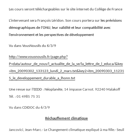
Les cours seront téléchargeables sur le site internet du Collège de France
L’intervenant sera François Léridon. Son cours portera sur
les prévisions
démographiques de l’ONU, leur validité et leur compatibilité avec
l’environnement et les perspectives de développement
Vu dans VousNousIls du 6/3/9
http://www.vousnousils.fr/page.php?
P=data/autour_de_nous/l_actualite_de_la_se/la_lettre_de_l_educa/&key
=itm_20090302_133123_lundi_2_mars.txt&key2=itm_20090303_11231
5_le_developpement_durable_a_lhonn.txt
Une revue sur l’EEDD : Néoplanète,
14 impasse Carnot. 92240 Malakoff
Tél. :
01 4985 75 31
Vu dans CDIDOC du 6/3/9
Réchauffement climatique
Jancovici, Jean-Marc.- Le Changement climatique expliqué à ma fille.- Seuil