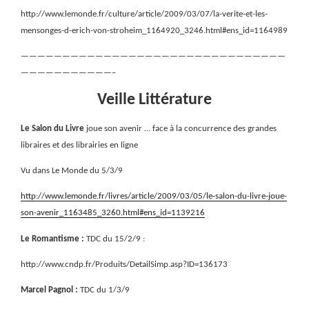
http://www.lemonde.fr/culture/article/2009/03/07/la-verite-et-les-
mensonges-d-erich-von-stroheim_1164920_3246.html#ens_id=1164989
————————————————————————————————
———————————–
Veille Littérature
Le Salon du Livre
joue son avenir … face à la concurrence des grandes
libraires et des librairies en ligne
Vu dans Le Monde du 5/3/9
http://www.lemonde.fr/livres/article/2009/03/05/le-salon-du-livre-joue-
son-avenir_1163485_3260.html#ens_id=1139216
Le Romantisme :
TDC du 15/2/9 :
http://www.cndp.fr/Produits/DetailSimp.asp?ID=136173
Marcel Pagnol :
TDC du 1/3/9