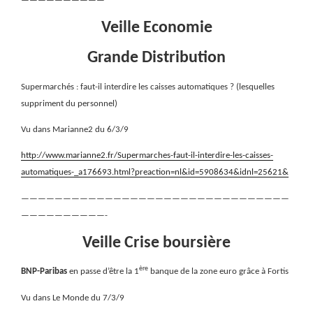
——————————
Veille Economie
Grande Distribution
Supermarchés : faut-il interdire les caisses automatiques ? (lesquelles
suppriment du personnel)
Vu dans Marianne2 du 6/3/9
http://www.marianne2.fr/Supermarches-faut-il-interdire-les-caisses-
automatiques-_a176693.html?preaction=nl&id=5908634&idnl=25621&
————————————————————————————————
——————————-
Veille Crise boursière
ère
BNP-Paribas
en passe d’être la 1
banque de la zone euro grâce à Fortis
Vu dans Le Monde du 7/3/9