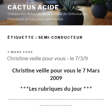
Aller
CACTUS ACIDE
au
Critique des Actus/ Analyse Culture de l’Information
contenu
Didactique et Education aux médias
principal
ÉTIQUETTE :
SEMI-CONDUCTEUR
PUBLIÉ
7 MARS 2009
LE
Christine veille pour vous – le 7/3/9
Christine veille pour vous le 7 Mars
2009
***Les rubriques du jour ***
————————————————————————————————
———————————