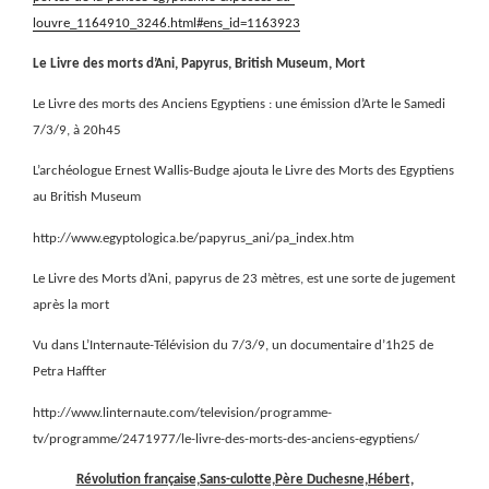
louvre_1164910_3246.html#ens_id=1163923
Le Livre des morts d’Ani, Papyrus, British Museum, Mort
Le Livre des morts des Anciens Egyptiens : une émission d’Arte le Samedi
7/3/9, à 20h45
L’archéologue Ernest Wallis-Budge ajouta le Livre des Morts des Egyptiens
au British Museum
http://www.egyptologica.be/papyrus_ani/pa_index.htm
Le Livre des Morts d’Ani, papyrus de 23 mètres, est une sorte de jugement
après la mort
Vu dans L’Internaute-Télévision du 7/3/9, un documentaire d’1h25 de
Petra Haffter
http://www.linternaute.com/television/programme-
tv/programme/2471977/le-livre-des-morts-des-anciens-egyptiens/
Révolution française,Sans-culotte,Père Duchesne,Hébert,