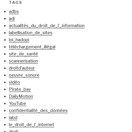
TAGS
adbs
adi
actualités_du_droit_de_l’_information
labellisation_de_sites
loi_hadopi
téléchargement_illégal
site_de_santé
scannerisation
droitd’auteur
oeuvre_sonore
vidéo
Pirate_bay
DailyMotion
YouTube
confidentialité_des_données
iabd
le_droit_de_l’_internet
droit