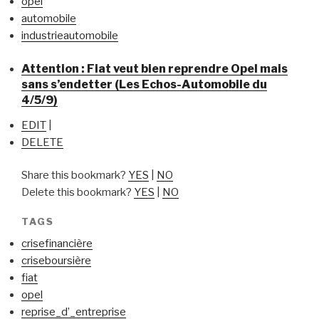
opel
automobile
industrieautomobile
Attention : Fiat veut bien reprendre Opel mais
sans s’endetter (Les Echos-Automobile du
4/5/9)
EDIT
|
DELETE
Share this bookmark?
YES
|
NO
Delete this bookmark?
YES
|
NO
TAGS
crisefinancière
criseboursière
fiat
opel
reprise_d’_entreprise