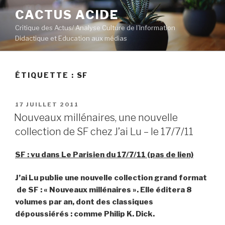
Aller
CACTUS ACIDE
au
Critique des Actus/ Analyse Culture de l’Information
contenu
Didactique et Education aux médias
principal
ÉTIQUETTE :
SF
PUBLIÉ
17 JUILLET 2011
LE
Nouveaux millénaires, une nouvelle
collection de SF chez J’ai Lu – le 17/7/11
SF : vu dans Le Parisien du 17/7/11 (pas de lien)
J’ai Lu publie une nouvelle collection grand format
de SF : « Nouveaux millénaires ». Elle éditera 8
volumes par an, dont des classiques
dépoussiérés : comme Philip K. Dick.