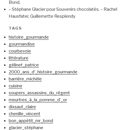
Bond,
– Stéphane Glacier pour Souvenirs chocolatés. – Rachel
Hausfater, Guillemette Resplendy
TAGS
histoire_gourmande
gourmandise
courbevoie
littérature
gélinet_patrice
2000_ans_d’_histoire_gourmande
barrière_michèle
cuisine
soupers_assassins_du_régent
meurtres_à_la_pomme_d’_or
dixsaut_claire
chenille_vincent
bon_appétit_mr_bond
glacier_stéphane