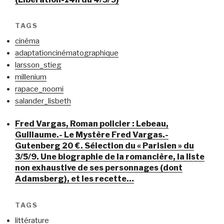
TAGS
cinéma
adaptationcinématographique
larsson_stieg
millenium
rapace_noomi
salander_lisbeth
Fred Vargas, Roman policier : Lebeau,
Guillaume.- Le Mystère Fred Vargas.-
Gutenberg 20 €. Sélection du « Parisien » du
3/5/9. Une biographie de la romancière, la liste
non exhaustive de ses personnages (dont
Adamsberg), et les recette…
TAGS
littérature