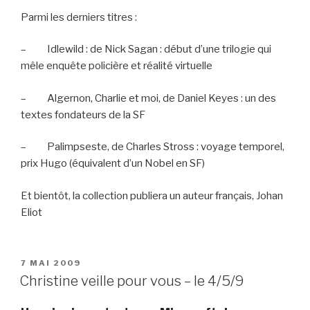
Parmi les derniers titres :
– Idlewild : de Nick Sagan : début d’une trilogie qui
mêle enquête policière et réalité virtuelle
– Algernon, Charlie et moi, de Daniel Keyes : un des
textes fondateurs de la SF
– Palimpseste, de Charles Stross : voyage temporel,
prix Hugo (équivalent d’un Nobel en SF)
Et bientôt, la collection publiera un auteur français, Johan
Eliot
PUBLIÉ
7 MAI 2009
LE
Christine veille pour vous – le 4/5/9