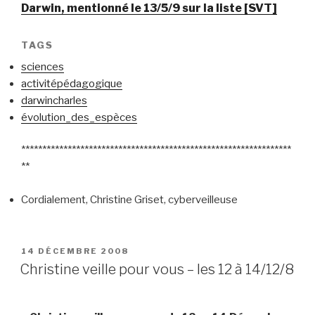
Darwin, mentionné le 13/5/9 sur la liste [SVT]
TAGS
sciences
activitépédagogique
darwincharles
évolution_des_espèces
****************************************************************
**
Cordialement, Christine Griset, cyberveilleuse
PUBLIÉ
14 DÉCEMBRE 2008
LE
Christine veille pour vous – les 12 à 14/12/8