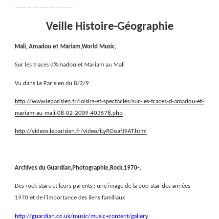
——————————
Veille Histoire-Géographie
Mali, Amadou et Mariam,World Music,
Sur les traces d’Amadou et Mariam au Mali
Vu dans Le Parisien du 8/2/9
http://www.leparisien.fr/loisirs-et-spectacles/sur-les-traces-d-amadou-et-
mariam-au-mali-08-02-2009-403578.php
http://videos.leparisien.fr/video/iLyROoafJ9AT.html
Archives du Guardian,Photographie,Rock,1970-,
Des rock stars et leurs parents : une image de la pop-star des années
1970 et de l’importance des liens familiaux
http://guardian.co.uk/music/music+content/gallery