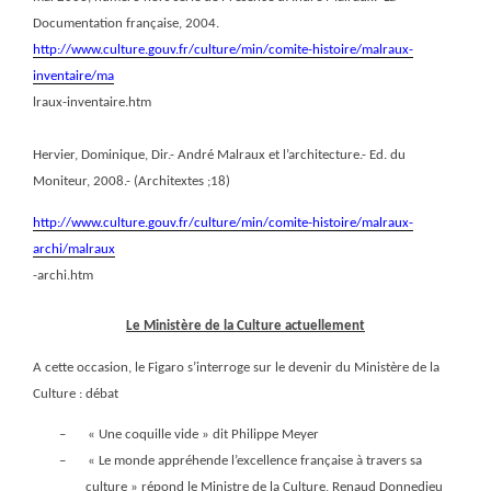
Documentation française, 2004.
http://www.culture.gouv.fr/culture/min/comite-histoire/malraux-
inventaire/ma
lraux-inventaire.htm
Hervier, Dominique, Dir.- André Malraux et l’architecture.- Ed. du
Moniteur, 2008.- (Architextes ;18)
http://www.culture.gouv.fr/culture/min/comite-histoire/malraux-
archi/malraux
-archi.htm
Le Ministère de la Culture actuellement
A cette occasion, le Figaro s’interroge sur le devenir du Ministère de la
Culture : débat
–
« Une coquille vide » dit Philippe Meyer
–
« Le monde appréhende l’excellence française à travers sa
culture » répond le Ministre de la Culture, Renaud Donnedieu