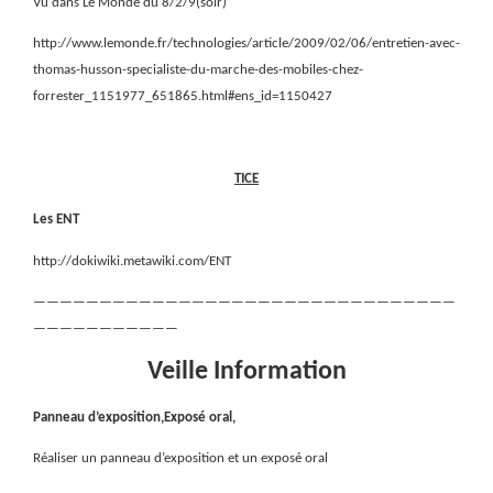
Vu dans Le Monde du 8/2/9(soir)
http://www.lemonde.fr/technologies/article/2009/02/06/entretien-avec-
thomas-husson-specialiste-du-marche-des-mobiles-chez-
forrester_1151977_651865.html#ens_id=1150427
TICE
Les ENT
http://dokiwiki.metawiki.com/ENT
————————————————————————————————
———————————
Veille Information
Panneau d’exposition,Exposé oral,
Réaliser un panneau d’exposition et un exposé oral