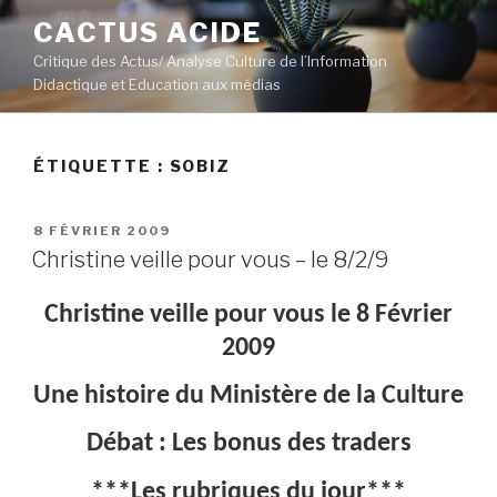
Aller
CACTUS ACIDE
au
Critique des Actus/ Analyse Culture de l’Information
contenu
Didactique et Education aux médias
principal
ÉTIQUETTE :
SOBIZ
PUBLIÉ
8 FÉVRIER 2009
LE
Christine veille pour vous – le 8/2/9
Christine veille pour vous le 8 Février
2009
Une histoire du Ministère de la Culture
Débat : Les bonus des traders
***Les rubriques du jour***