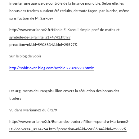
inventer une agence de contrôle de la finance mondiale. Selon elle, les
bonus des traders auraient été réduits, de toute façon, par la crise, même
sans l’action de M. Sarkozy
http://www.marianne2.fr/Nicole-El-Karoui-simple-prof-de-maths-et-
symbole-de-la-faillite_a174741.html?
preaction=nl&id=5908634&idnl=25597&
Sur le blog de Sobiz
http://sobiz.over-blog.com/article-27320993.htmlz
Les arguments de François Fillon envers la réduction des bonus des
traders
Vu dans Marianne2 du 8/2/9
http://www.marianne2.fr/Bonus-des-traders-Fillon-repond-a-Marianne2-
Et-vice-versa-_a174764.html?preaction=nl&id=5908634&idnl=25597&