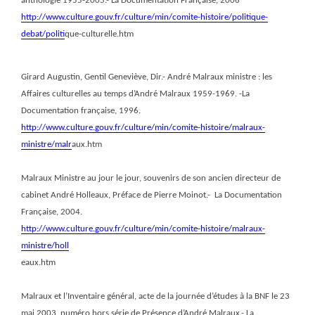
anthologie 1955-2005.- La Documentation Française, 2006
http://www.culture.gouv.fr/culture/min/comite-histoire/politique-
debat/polit
ique-culturelle.htm
Girard Augustin, Gentil Geneviève, Dir.- André Malraux ministre : les
Affaires culturelles au temps d’André Malraux 1959-1969. -La
Documentation française, 1996.
http://www.culture.gouv.fr/culture/min/comite-histoire/malraux-
ministre/malr
aux.htm
Malraux Ministre au jour le jour, souvenirs de son ancien directeur de
cabinet André Holleaux, Préface de Pierre Moinot.-
La Documentation
Française, 2004.
http://www.culture.gouv.fr/culture/min/comite-histoire/malraux-
ministre/holl
eaux.htm
Malraux et l’Inventaire général, acte de la journée d’études à la BNF le 23
mai 2003, numéro hors série de Présence d’André Malraux.- La