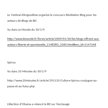
Le
Festival d’Angoulême organise le concours Révélation Blog pour les
auteurs de Blogs de BD
Vu dans Le Monde du 30/1/9
http://www.lemonde.fr/livres/article/2009/01/30/les-blogs-offrent-aux-
auteurs-liberte-et-spontaneite_1148383_3260.html#ens_id=1147246
Spirou
Vu dans 20 Minutes du 30/1/9
http://www.20minutes.fr/article/295135/Culture-Spirou-conjugue-au-
passe-et-au-futur.php
L’élection d’Obama a relancé la BD sur l’esclavage