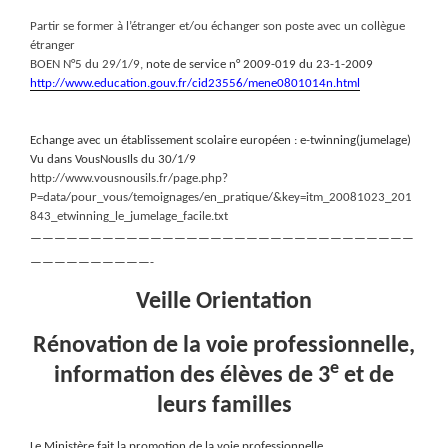
Partir se former à l’étranger et/ou échanger son poste avec un collègue
étranger
BOEN N°5 du 29/1/9,
note de service n° 2009-019 du 23-1-2009
http://www.education.gouv.fr/cid23556/mene0801014n.html
Echange avec un établissement scolaire européen : e-twinning(jumelage)
Vu dans VousNousIls du 30/1/9
http://www.vousnousils.fr/page.php?
P=data/pour_vous/temoignages/en_pratique/&key=itm_20081023_201
843_etwinning_le_jumelage_facile.txt
————————————————————————————————
——————————-
Veille Orientation
Rénovation de la voie professionnelle,
e
information des élèves de 3
et de
leurs familles
Le Ministère fait la promotion de la voie professionnelle