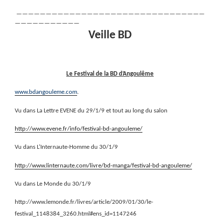
————————————————————————————————
———————————
Veille BD
Le Festival de la BD d’Angoulême
www.bdangouleme.com
.
Vu dans La Lettre EVENE du 29/1/9 et tout au long du salon
http://www.evene.fr/info/festival-bd-angouleme/
Vu dans L’Internaute-Homme du 30/1/9
http://www.linternaute.com/livre/bd-manga/festival-bd-angouleme/
Vu dans Le Monde du 30/1/9
http://www.lemonde.fr/livres/article/2009/01/30/le-
festival_1148384_3260.html#ens_id=1147246