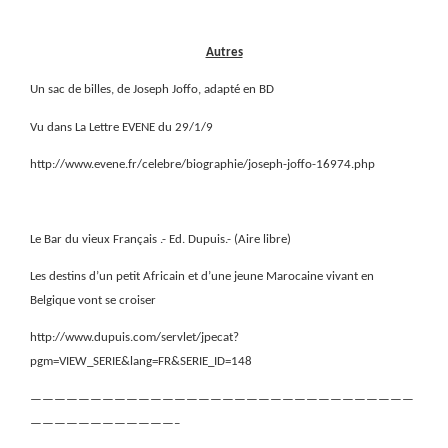
Autres
Un sac de billes, de Joseph Joffo, adapté en BD
Vu dans La Lettre EVENE du 29/1/9
http://www.evene.fr/celebre/biographie/joseph-joffo-16974.php
Le Bar du vieux Français .- Ed. Dupuis.- (Aire libre)
Les destins d’un petit Africain et d’une jeune Marocaine vivant en
Belgique vont se croiser
http://www.dupuis.com/servlet/jpecat?
pgm=VIEW_SERIE&lang=FR&SERIE_ID=148
————————————————————————————————
————————————–