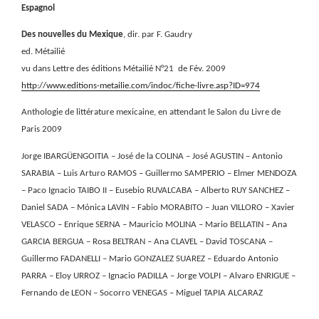
Espagnol
Des nouvelles du Mexique
, dir. par F. Gaudry
ed. Métailié
vu dans Lettre des éditions Métailié N°21
de Fév. 2009
http://www.editions-metailie.com/indoc/fiche-livre.asp?ID=974
Anthologie de littérature mexicaine, en attendant le Salon du Livre de
Paris 2009
Jorge IBARGÜENGOITIA – José de la COLINA – José AGUSTIN – Antonio
SARABIA – Luis Arturo RAMOS – Guillermo SAMPERIO – Elmer MENDOZA
– Paco Ignacio TAIBO II – Eusebio RUVALCABA – Alberto RUY SANCHEZ –
Daniel SADA – Mónica LAVIN – Fabio MORABITO – Juan VILLORO – Xavier
VELASCO – Enrique SERNA – Mauricio MOLINA – Mario BELLATIN – Ana
GARCIA BERGUA – Rosa BELTRAN – Ana CLAVEL – David TOSCANA –
Guillermo FADANELLI – Mario GONZALEZ SUAREZ – Eduardo Antonio
PARRA – Eloy URROZ – Ignacio PADILLA – Jorge VOLPI – Alvaro ENRIGUE –
Fernando de LEON – Socorro VENEGAS – Miguel TAPIA ALCARAZ