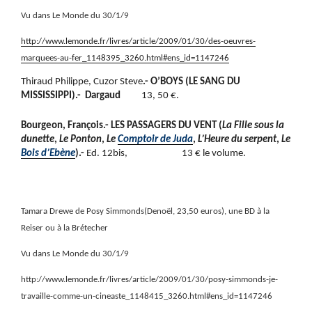
Vu dans Le Monde du 30/1/9
http://www.lemonde.fr/livres/article/2009/01/30/des-oeuvres-
marquees-au-fer_1148395_3260.html#ens_id=1147246
Thiraud Philippe, Cuzor Steve
.- O’BOYS (LE SANG DU
MISSISSIPPI).-
Dargaud
13, 50 €.
Bourgeon, François.- LES PASSAGERS DU VENT (
La Fille sous la
dunette
,
Le Ponton
,
Le
Comptoir de Juda
,
L’Heure du serpent
,
Le
Bois d’Ebène
).-
Ed. 12bis,
13 € le volume.
Tamara Drewe de Posy Simmonds(Denoël, 23,50 euros), une BD à la
Reiser ou à la Brétecher
Vu dans Le Monde du 30/1/9
http://www.lemonde.fr/livres/article/2009/01/30/posy-simmonds-je-
travaille-comme-un-cineaste_1148415_3260.html#ens_id=1147246