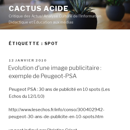
Aller
CACTUS ACIDE
au
Critique des Actus/ Analyse Culture de l’Information
contenu
Didactique et Education aux médias
principal
ÉTIQUETTE :
SPOT
PUBLIÉ
12 JANVIER 2010
LE
Evolution d’une image publicitaire :
exemple de Peugeot-PSA
Peugeot PSA : 30 ans de publicité en 10 spots (Les
Echos du 12/1/10)
http://www.lesechos.fr/info/conso/300402942-
peugeot-30-ans-de-publicite-en-10-spots.htm