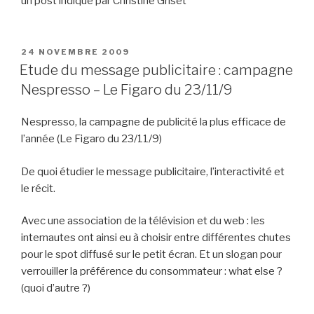
un post indiqué par Christine Griset
PUBLIÉ
24 NOVEMBRE 2009
LE
Etude du message publicitaire : campagne
Nespresso – Le Figaro du 23/11/9
Nespresso, la campagne de publicité la plus efficace de
l’année (Le Figaro du 23/11/9)
De quoi étudier le message publicitaire, l’interactivité et
le récit.
Avec une association de la télévision et du web : les
internautes ont ainsi eu à choisir entre différentes chutes
pour le spot diffusé sur le petit écran. Et un slogan pour
verrouiller la préférence du consommateur : what else ?
(quoi d’autre ?)