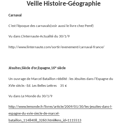
Veille Histoire-Géographie
Carnaval
C’est l’époque des carnavals(voir aussi le livre chez Pemf)
Vu dans L’Internaute-Actualité du 30/1/9
http://www.linternaute.com/sortir/evenement/carnaval-france/
e
Jésuites,Siècle d’or,Espagne,16
siècle
Un ouvrage de Marcel Bataillon réédité : les Jésuites dans l’Espagne du
XVIe siècle.- Ed. Les Belles Lettres
35 €
Vu dans Le Monde du 30/1/9
http://www.lemonde.fr/livres/article/2009/01/30/les-jesuites-dans-l-
espagne-du-xvie-siecle-de-marcel-
bataillon_1148408_3260.html#ens_id=1115513