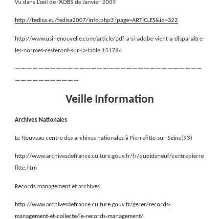
Vu dans L’œil de l’ADBS de Janvier 2009
http://fedisa.eu/fedisa2007/info.php3?page=ARTICLES&id=322
http://www.usinenouvelle.com/article/pdf-a-si-adobe-vient-a-disparaitre-
les-normes-resteront-sur-la-table.151784
————————————————————————————————
———————————
Veille Information
Archives Nationales
Le Nouveau centre des archives nationales à Pierrefitte-sur-Seine(93)
http://www.archivesdefrance.culture.gouv.fr/fr/quoideneuf/centrepierre
fitte.htm
Records management et archives
http://www.archivesdefrance.culture.gouv.fr/gerer/records-
management-et-collecte/le-records-management/