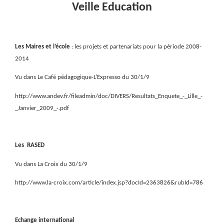
Veille Education
Les Maires et l’école
: les projets et partenariats pour la période 2008-
2014
Vu dans Le Café pédagogique-L’Expresso du 30/1/9
http://www.andev.fr/fileadmin/doc/DIVERS/Resultats_Enquete_-_Lille_-
_Janvier_2009_-.pdf
Les
RASED
Vu dans La Croix du 30/1/9
http://www.la-croix.com/article/index.jsp?docId=2363826&rubId=786
Echange international