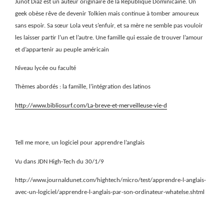
Junot Diaz est un auteur originaire de la République Dominicaine. Un
geek obèse rêve de devenir Tolkien mais continue à tomber amoureux
sans espoir. Sa sœur Lola veut s’enfuir, et sa mère ne semble pas vouloir
les laisser partir l’un et l’autre. Une famille qui essaie de trouver l’amour
et d’appartenir au peuple américain
Niveau lycée ou faculté
Thèmes abordés : la famille, l’intégration des latinos
http://www.bibliosurf.com/La-breve-et-merveilleuse-vie-d
Tell me more, un logiciel pour apprendre l’anglais
Vu dans JDN High-Tech du 30/1/9
http://www.journaldunet.com/hightech/micro/test/apprendre-l-anglais-
avec-un-logiciel/apprendre-l-anglais-par-son-ordinateur-whatelse.shtml