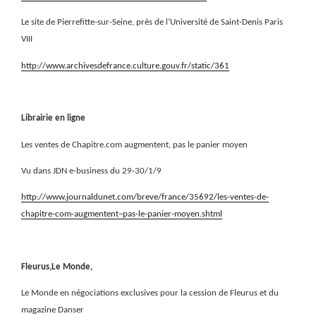
Le site de Pierrefitte-sur-Seine, près de l’Université de Saint-Denis Paris
VIII
http://www.archivesdefrance.culture.gouv.fr/static/361
Librairie en ligne
Les ventes de Chapitre.com augmentent, pas le panier moyen
Vu dans JDN e-business du 29-30/1/9
http://www.journaldunet.com/breve/france/35692/les-ventes-de-
chapitre-com-augmentent–pas-le-panier-moyen.shtml
Fleurus,Le Monde,
Le Monde en négociations exclusives pour la cession de Fleurus et du
magazine Danser