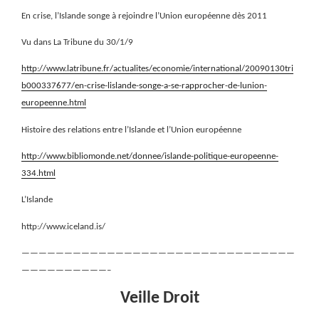
En crise, l’Islande songe à rejoindre l’Union européenne dès 2011
Vu dans La Tribune du 30/1/9
http://www.latribune.fr/actualites/economie/international/20090130tri
b000337677/en-crise-lislande-songe-a-se-rapprocher-de-lunion-
europeenne.html
Histoire des relations entre l’Islande et l’Union européenne
http://www.bibliomonde.net/donnee/islande-politique-europeenne-
334.html
L’Islande
http://www.iceland.is/
————————————————————————————————
——————————–
Veille Droit