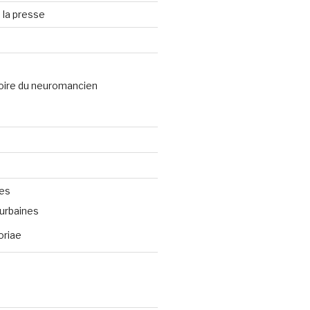
 la presse
oire du neuromancien
ves
urbaines
oriae