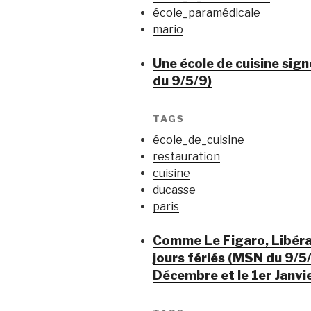
école_paramédicale
mario
Une école de cuisine sign
du 9/5/9)
TAGS
école_de_cuisine
restauration
cuisine
ducasse
paris
Comme Le Figaro, Libérat
jours fériés (MSN du 9/5
Décembre et le 1er Janvi