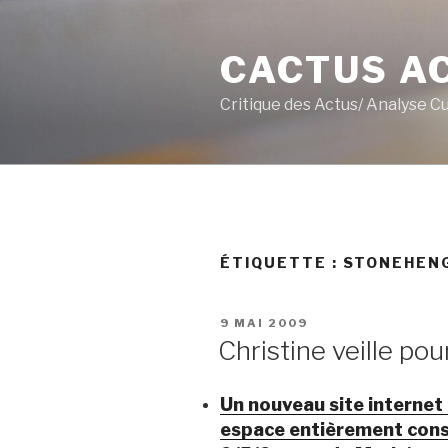
Aller
au
CACTUS A
contenu
principal
Critique des Actus/ Analyse C
ÉTIQUETTE :
STONEHEN
PUBLIÉ
9 MAI 2009
LE
Christine veille pou
Un nouveau site internet 
espace entièrement consa