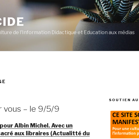
CIDE
ulture de l’Information Didactique et Education aux médias
GE
SOUTIEN AU
r vous – le 9/5/9
pour Albin Michel. Avec un
cré aux libraires (Actualitté du