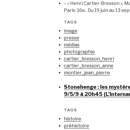
– « Henri Cartier-Bresson », Mu
Paris-16e.. Du 19 juin au 13 s
TAGS
image
presse
médias
photographie
cartier_bresson_henri
cartier_bresson_anne
montier_jean_pierre
Stonehenge : les mystères
9/5/9 à 20h45 (L’Interna
TAGS
histoire
préhistoire