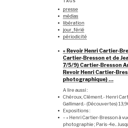
TAGS
presse
médias
libération
jour_férié
périodicité
« Revoir Henri Cartier-Br
Cartier-Bresson et de Je
7/5/9) Cartier-Bresson An
Revoir Henri Cartier-Bress
photographique) …
A lire aussi :
Chéroux, Clément.- Henri Cart
Gallimard.- (Découvertes) 13,90
Expositions :
– « Henri Cartier-Bresson à vu
photographie ; Paris-4e.. Jusq