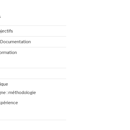
S
jectifs
e Documentation
formation
ique
igne : méthodologie
xpérience