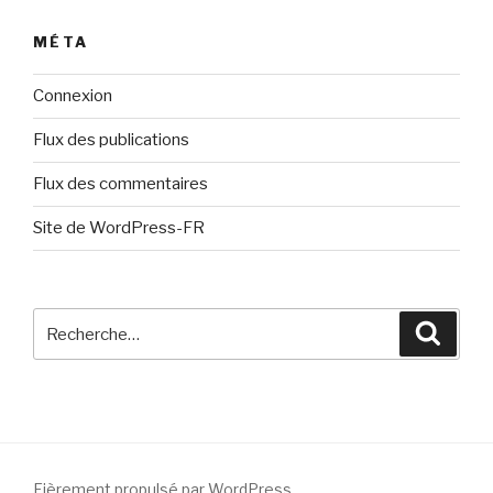
MÉTA
Connexion
Flux des publications
Flux des commentaires
Site de WordPress-FR
Recherche
Reche
pour
:
Fièrement propulsé par WordPress