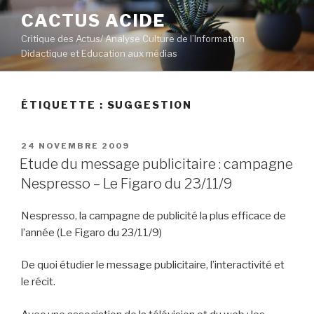
Aller
CACTUS ACIDE
au
Critique des Actus/ Analyse Culture de l’Information
contenu
Didactique et Education aux médias
principal
ÉTIQUETTE :
SUGGESTION
PUBLIÉ
24 NOVEMBRE 2009
LE
Etude du message publicitaire : campagne
Nespresso – Le Figaro du 23/11/9
Nespresso, la campagne de publicité la plus efficace de
l’année (Le Figaro du 23/11/9)
De quoi étudier le message publicitaire, l’interactivité et
le récit.