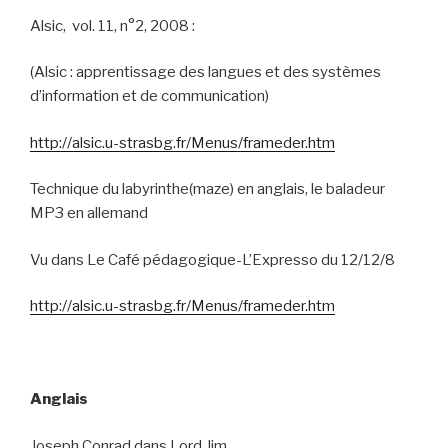
Alsic,
vol. 11, n°2, 2008 :
(Alsic : apprentissage des langues et des systèmes
d’information et de communication)
http://alsic.u-strasbg.fr/Menus/frameder.htm
Technique du labyrinthe(maze) en anglais, le baladeur
MP3 en allemand
Vu dans Le Café pédagogique-L’Expresso du 12/12/8
http://alsic.u-strasbg.fr/Menus/frameder.htm
Anglais
Joseph Conrad dans Lord Jim