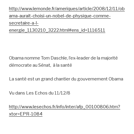
http://www.lemonde.fr/ameriques/article/2008/12/11/ob
ama-aurait-choisi-un-nobel-de-physique-comme-
secretaire-a-l-
energie_1130210_3222.html#ens_id=1116511
Obama nomme Tom Daschle, l’ex-leader de la majorité
démocrate au Sénat,
à la santé
La santé est un grand chantier du gouvernement Obama
Vu dans Les Echos du 11/12/8
http://www.lesechos.fr/info/inter/afp_00100806.htm?
xtor=EPR-1084