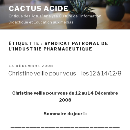
Aller
CACTUS ACIDE
au
Critique des Actus/ Analyse Culture de l’Information
contenu
Didactique et Education aux médias
principal
ÉTIQUETTE :
SYNDICAT PATRONAL DE
L’INDUSTRIE PHARMACEUTIQUE
PUBLIÉ
14 DÉCEMBRE 2008
LE
Christine veille pour vous – les 12 à 14/12/8
Christine veille pour vous du 12 au 14 Décembre
2008
Sommaire du jour ! :
—————————————————————————————