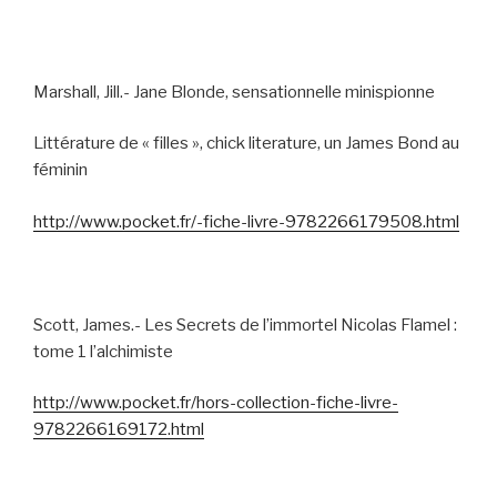
Marshall, Jill.- Jane Blonde, sensationnelle minispionne
Littérature de « filles », chick literature, un James Bond au
féminin
http://www.pocket.fr/-fiche-livre-9782266179508.html
Scott, James.- Les Secrets de l’immortel Nicolas Flamel :
tome 1 l’alchimiste
http://www.pocket.fr/hors-collection-fiche-livre-
9782266169172.html