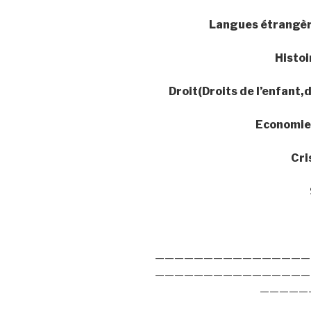
Langues étrangèr
Histo
Droit(Droits de l’enfant,d
Economie(
Cri
————————————————
————————————————
—————