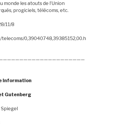
u monde les atouts de l’Union
és, progiciels, télécoms, etc.
28/11/8
tes/telecoms/0,39040748,39385152,00.h
—————————————————————
le Information
et Gutenberg
 Spiegel
8