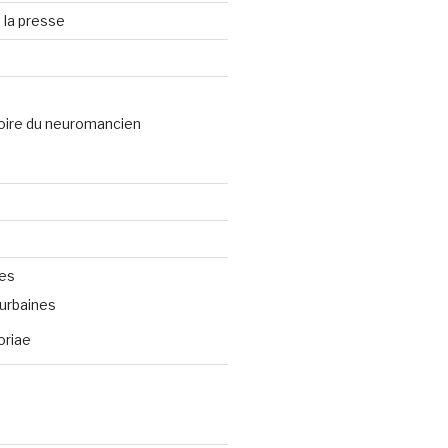
 la presse
oire du neuromancien
ves
urbaines
oriae