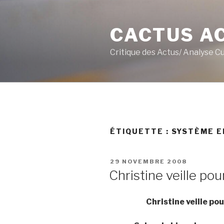
Aller
au
CACTUS A
contenu
principal
Critique des Actus/ Analyse C
ÉTIQUETTE :
SYSTÈME 
PUBLIÉ
29 NOVEMBRE 2008
LE
Christine veille pou
Christine veille p