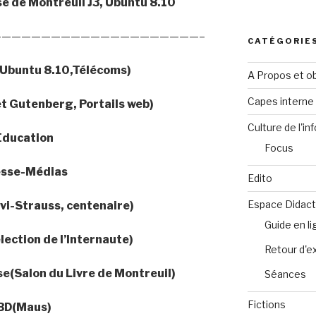
se de Montreuil J3, Ubuntu 8.10
————————————————————–
CATÉGORIE
Ubuntu 8.10,Télécoms)
A Propos et ob
Capes intern
et Gutenberg, Portails web)
Culture de l'in
Education
Focus
esse-Médias
Edito
Espace Didact
vi-Strauss, centenaire)
Guide en l
lection de l’Internaute)
Retour d'e
se(Salon du Livre de Montreuil)
Séances
Fictions
BD(Maus)