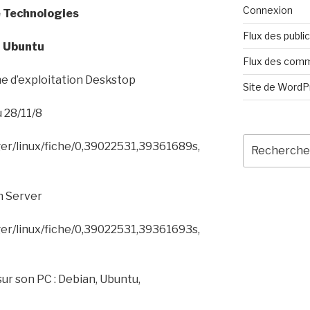
Connexion
e Technologies
Flux des publi
Ubuntu
Flux des com
e d’exploitation Deskstop
Site de Word
 28/11/8
Recherche
ger/linux/fiche/0,39022531,39361689s,
pour
:
n Server
ger/linux/fiche/0,39022531,39361693s,
sur son PC :
Debian, Ubuntu,