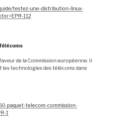
guide/testez-une-distribution-linux-
xtor=EPR-112
Télécoms
faveur de la Commission européenne. Il
 et les technologies des télécoms dans
60-paquet-telecom-commission-
PR-1