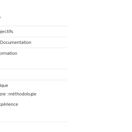
S
jectifs
e Documentation
formation
ique
igne : méthodologie
xpérience