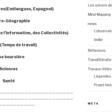
Les univers de
es(Emilangues, Espagnol)
Mind Mapping
ire-Géographie
news
L'observat
e l’information, des Collectivités)
Veille
Temps de travail)
Réflexions
se boursière
Translittératie
Sciences
Travaux d'élè
Légendes 
Santé
Projet hist
—————————————————————
—————————————————————
MÉTA
——————————-