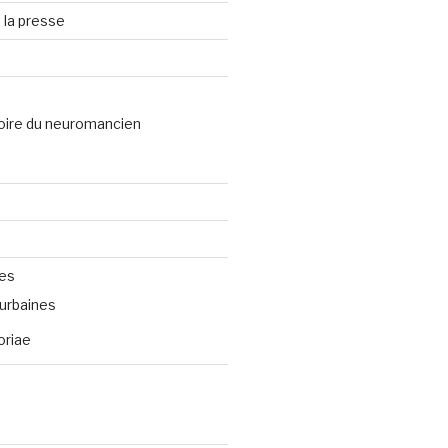
 la presse
oire du neuromancien
ves
urbaines
oriae