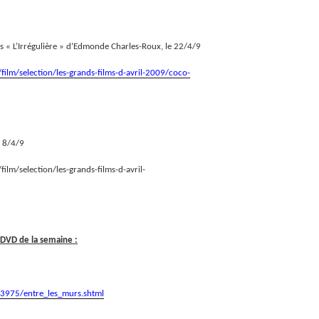
ès « L’Irrégulière » d’Edmonde Charles-Roux, le 22/4/9
film/selection/les-grands-films-d-avril-2009/coco-
e 8/4/9
ilm/selection/les-grands-films-d-avril-
 DVD de la semaine :
13975/entre_les_murs.shtml