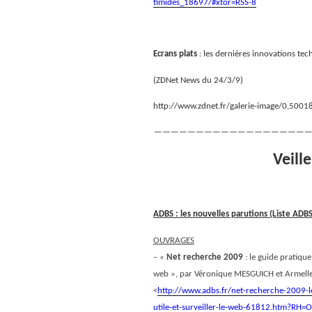
timides_18697/#xtor=RSS-8
Ecrans plats
: les dernières innovations te
(ZDNet News du 24/3/9)
http://www.zdnet.fr/galerie-image/0,50
———————————————————
Veill
ADBS : les nouvelles parutions (Liste AD
OUVRAGES
– «
Net recherche 2009
: le guide pratique
web », par Véronique MESGUICH et Armel
<
http://www.adbs.fr/net-recherche-2009-l
utile-et-surveiller-le-web-61812.htm?R