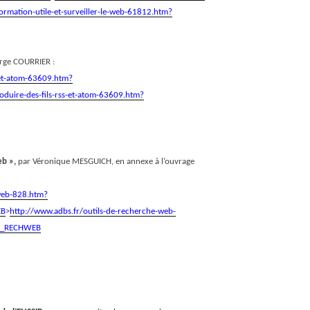
ormation-utile-et-surveiller-le-web-61812.htm?
rge COURRIER :
-et-atom-63609.htm?
oduire-des-fils-rss-et-atom-63609.htm?
eb »,
par Véronique MESGUICH, en annexe à l’ouvrage
-web-828.htm?
EB
>
http://www.adbs.fr/outils-de-recherche-web-
S_RECHWEB