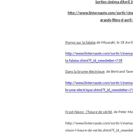
Sorties cinéma d’Avril
http://www.linternaute.com/sortir/cine
grands-films-d-avri
Ponyo sur la falaise
de Miyazaki, le 18 Avri
http://www.linternaute.com/sortir/cinema/
la-falaise.shtml?f_id_newsletter=718
Dans la brume électrique
, de Bertrand Tave
http://www.linternaute.com/sortir/cinema/f
brume-electrique.shtml?f_id_newsletter=7
Frost-Nixon : l’heure de vérité
, de Peter Mo
http://www.linternaute.com/sortir/cinema/f
nixon-l-heure-de-verite.shtml?f_id_newsle