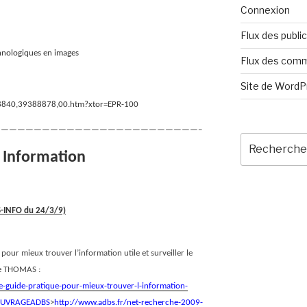
Connexion
Flux des publi
chnologiques en images
Flux des com
Site de Word
018840,39388878,00.htm?xtor=EPR-100
————————————————————————–
Recherche
pour
e Information
:
BS-INFO du 24/3/9)
 pour mieux trouver l’information utile et surveiller le
le THOMAS :
e-guide-pratique-pour-mieux-trouver-l-information-
H=OUVRAGEADBS
>
http://www.adbs.fr/net-recherche-2009-