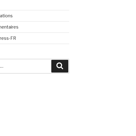
cations
mentaires
Press-FR
Recherche