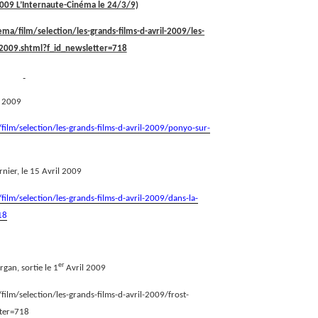
 2009 L’Internaute-Cinéma le 24/3/9)
ma/film/selection/les-grands-films-d-avril-2009/les-
l-2009.shtml?f_id_newsletter=718
l 2009
film/selection/les-grands-films-d-avril-2009/ponyo-sur-
rnier, le 15 Avril 2009
ilm/selection/les-grands-films-d-avril-2009/dans-la-
18
er
rgan, sortie le 1
Avril 2009
ilm/selection/les-grands-films-d-avril-2009/frost-
tter=718