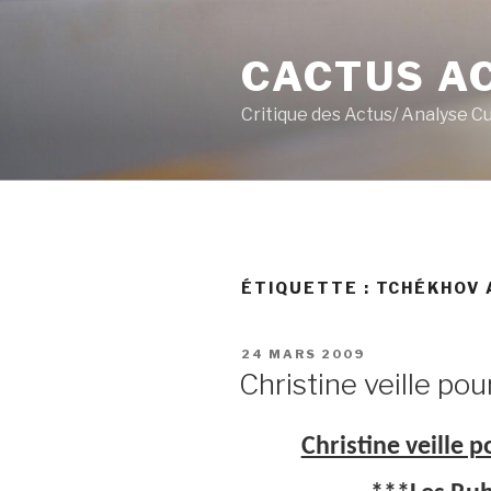
Aller
au
CACTUS A
contenu
principal
Critique des Actus/ Analyse C
ÉTIQUETTE :
TCHÉKHOV
PUBLIÉ
24 MARS 2009
LE
Christine veille pou
Christine veille 