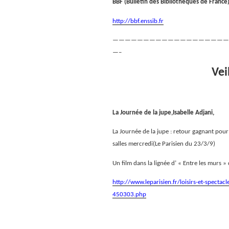
BBF (Bulletin des Bibliothèques de France
http://bbf.enssib.fr
———————————————————
—–
Vei
La Journée de la jupe,Isabelle Adjani,
La Journée de la jupe : retour gagnant pour 
salles mercredi(Le Parisien du 23/3/9)
Un film dans la lignée d’ « Entre les murs »
http://www.leparisien.fr/loisirs-et-spectac
450303.php