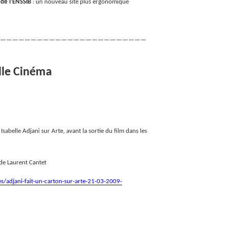
)de l’ENSSIB
: un nouveau site plus ergonomique
————————————————————————
lle Cinéma
Isabelle Adjani sur Arte, avant la sortie du film dans les
 de Laurent Cantet
les/adjani-fait-un-carton-sur-arte-21-03-2009-