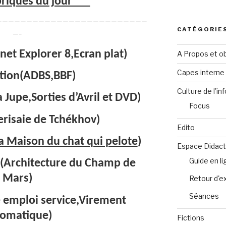
riques du jour***
—————————————————————————
CATÉGORIE
—–
net Explorer 8,Ecran plat)
A Propos et ob
Capes intern
tion(ADBS,BBF)
Culture de l'in
Jupe,Sorties d’Avril et DVD)
Focus
erisaie de Tchékhov)
Edito
a Maison du chat qui pelote
)
Espace Didact
Guide en l
e(Architecture du Champ de
Mars)
Retour d'e
Séances
emploi service,Virement
omatique)
Fictions