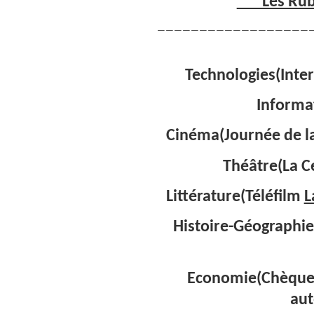
***Les Rub
——————————————————
Technologies(Inter
Informa
Cinéma(Journée de la 
Théâtre(La C
Littérature(Téléfilm
L
Histoire-Géographi
Economie(Chèque 
aut