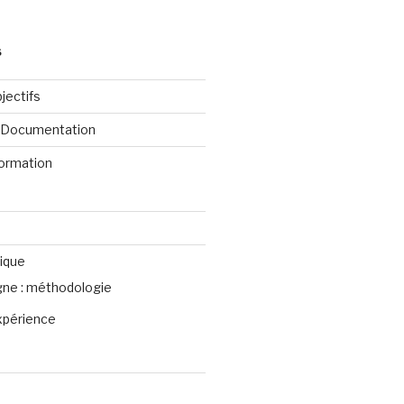
S
jectifs
e Documentation
formation
ique
igne : méthodologie
xpérience