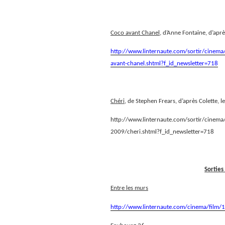
Coco avant Chanel
, d’Anne Fontaine, d’apr
http://www.linternaute.com/sortir/cinema/
avant-chanel.shtml?f_id_newsletter=718
Chéri,
de Stephen Frears, d’après Colette, l
http://www.linternaute.com/sortir/cinema/f
2009/cheri.shtml?f_id_newsletter=718
Sorties
Entre les murs
http://www.linternaute.com/cinema/film/