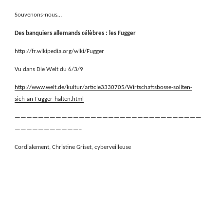
Souvenons-nous…
Des banquiers allemands célèbres : les Fugger
http://fr.wikipedia.org/wiki/Fugger
Vu dans Die Welt du 6/3/9
http://www.welt.de/kultur/article3330705/Wirtschaftsbosse-sollten-
sich-an-Fugger-halten.html
————————————————————————————————
———————————–
Cordialement, Christine Griset, cyberveilleuse