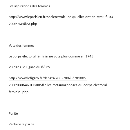
Les aspirations des femmes
http://www.leparisien.fr/societe/voici-ce-qu-elles-ont-en-tete-08-03-
2009-434823.php
Vote des femmes
Le corps électoral féminin ne vote plus comme en 1945
Vu dans Le Figaro du 8/3/9
http://www.lefigaro.fr/debats/2009/03/06/01005-
20090306ARTFIG00587-les-metamorphoses-du-corps-electoral-
feminin-.php
Parité
Parfaire la parité