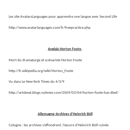
Les site AvatarsLanguages pour apprendre une langue avec Second Life
http://www.avatarlanguages.com/fr/freepractice.php
Anglais,Horton Foote,
Mort du dramaturge et scénariste Horton Foote
http://fr.wikipedia.org/wiki/Horton_Foote
Vu dans Le New-York Times du 4/3/9
http://artsbeat.blogs.nytimes.com/2009/03/04/horton-foote-has-died/
Allemagne-Archives d’Heinrich Böll
Cologne : les archives s’effondrent, l’œuvre d’Heinrich Böll ruinée