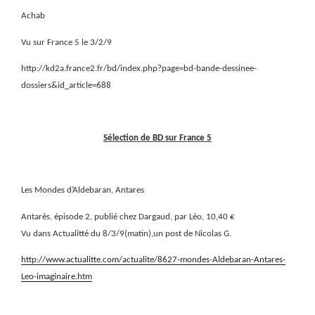
Achab
Vu sur France 5 le 3/2/9
http://kd2a.france2.fr/bd/index.php?page=bd-bande-dessinee-
dossiers&id_article=688
Sélection de BD sur France 5
Les Mondes d’Aldebaran, Antares
Antarès, épisode 2, publié chez Dargaud, par Léo, 10,40 €
Vu dans Actualitté du 8/3/9(matin),un post de Nicolas G.
http://www.actualitte.com/actualite/8627-mondes-Aldebaran-Antares-
Leo-imaginaire.htm