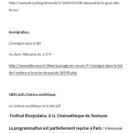
http://samuelroy.blog.lemonde.fr/2009/03/08/alexandrie-le-gout-des-
livres/
Immigration,
L’immigré dans la BD
Vu dans Télérama du 1/2/9
http://www.telerama.fr/idees/passage-en-revues-9-l-immigre-dans-la-bd-
de-l-ombre-a-la-prise-de-parole,38598.php
URSS,Juifs,Cinéma soviétique,
Le cinéma soviétique et le fait juif
Festival Kinojudaica. A la
Cinémathèque de Toulouse
La programmation est partiellement reprise à Paris :
Mémorial