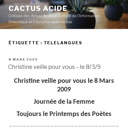
Aller
CACTUS ACIDE
au
Critique des Actus/ Analyse Culture de l’Information
contenu
Didactique et Education aux médias
principal
ÉTIQUETTE :
TELELANGUES
PUBLIÉ
8 MARS 2009
LE
Christine veille pour vous – le 8/3/9
Christine veille pour vous le 8 Mars
2009
Journée de la Femme
Toujours le Printemps des Poètes
————————————————————————————————