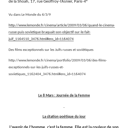
e
de la Shoah, 17, rue Geoffroy-l’Asnier, Paris-4
Vu dans Le Monde du 6/3/9
http://www.lemonde.fr/cinema/article/2009/03/06/quand-le-cinema-
russe-puis-sovietique-braquait-son-objectif-sur-le-fait-
juif_1164510_3476.html#ens_id=1164074
Des films exceptionnels sur les Juifs russes et soviétiques
http://www.lemonde.fr/cinema/portfolio/2009/03/06/des-films-
exceptionnels-sur-les-juifs-russes-et-
sovietiques_1162404_3476.html#ens_id=1164074
Le 8 Mars : Journée de la Femme
La citation poétique du jour
L’avenir de l’homme, c’est la femme. Elle est la couleur de son