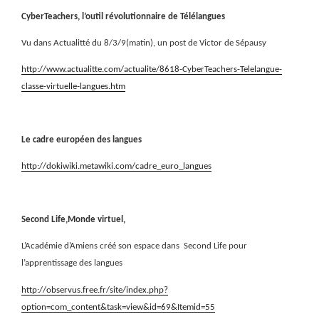
CyberTeachers, l’outil révolutionnaire de Télélangues
Vu dans Actualitté du 8/3/9(matin), un post de Victor de Sépausy
http://www.actualitte.com/actualite/8618-CyberTeachers-Telelangue-
classe-virtuelle-langues.htm
Le cadre européen des langues
http://dokiwiki.metawiki.com/cadre_euro_langues
Second Life,Monde virtuel,
L’Académie d’Amiens créé son espace dans
Second Life pour
l’apprentissage des langues
http://observus.free.fr/site/index.php?
option=com_content&task=view&id=69&Itemid=55