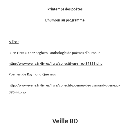
Printemps des poètes
L’humour au programme
A lire :
« En rires » chez Seghers : anthologie de poèmes d’humour
http://www.evene.fr/livres/livre/collectif-en-rires-39353.php
Poèmes, de Raymond Queneau
http://www.evene.fr/livres/livre/collectif-poemes-de-raymond-queneau-
39544.php
————————————————————————————————
——————————-
Veille BD