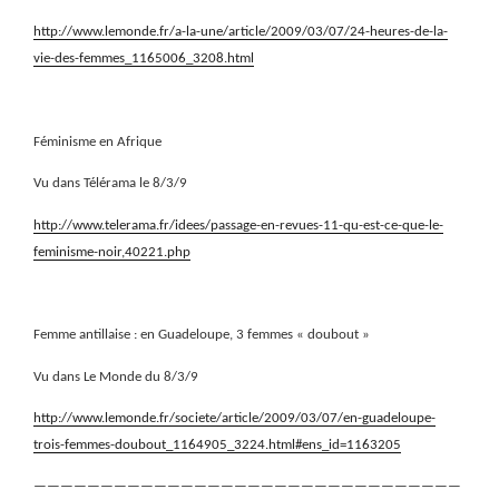
http://www.lemonde.fr/a-la-une/article/2009/03/07/24-heures-de-la-
vie-des-femmes_1165006_3208.html
Féminisme en Afrique
Vu dans Télérama le 8/3/9
http://www.telerama.fr/idees/passage-en-revues-11-qu-est-ce-que-le-
feminisme-noir,40221.php
Femme antillaise : en Guadeloupe, 3 femmes « doubout »
Vu dans Le Monde du 8/3/9
http://www.lemonde.fr/societe/article/2009/03/07/en-guadeloupe-
trois-femmes-doubout_1164905_3224.html#ens_id=1163205
————————————————————————————————