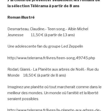
la sélection Télérama à partir de 8 ans
Roman illustré
Desmarteau, Claudine.- Teen song.- Albin Michel
Jeunesse 11,50 € (à partir de 13 ans)
Une adolescente fan du groupe Led Zeppelin
http://www.telerama.fr/livres/teen-song,49745.php
Rodari, Gianni.- La Planète aux arbres de Noël.- Rue du
Monde 18,50 € (à partir de 8 ans)
Imaginez une planète où tout marcherait comme dans le
meilleur des mondes. Un monde où l’amitié et la liberté
seraient possibles
http://www.telerama.fr/livres/la-planete-aux-arbres-de-