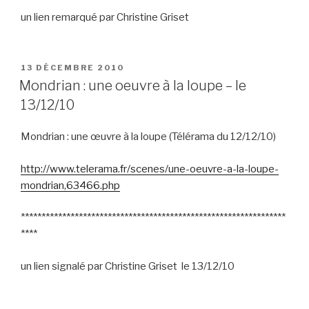
un lien remarqué par Christine Griset
PUBLIÉ
13 DÉCEMBRE 2010
LE
Mondrian : une oeuvre à la loupe – le
13/12/10
Mondrian : une œuvre à la loupe (Télérama du 12/12/10)
http://www.telerama.fr/scenes/une-oeuvre-a-la-loupe-
mondrian,63466.php
****************************************************************
****
un lien signalé par Christine Griset le 13/12/10