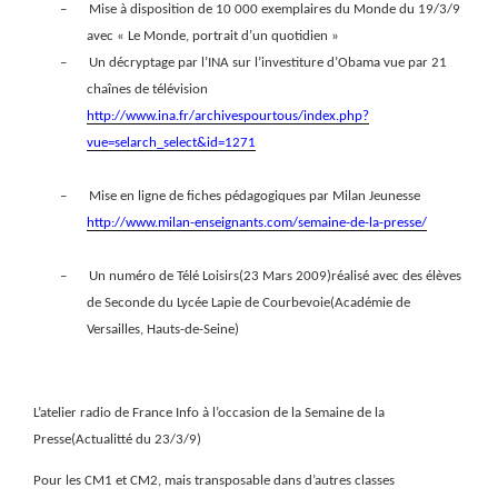
–
Mise à disposition de 10 000 exemplaires du Monde du 19/3/9
avec « Le Monde, portrait d’un quotidien »
–
Un décryptage par l’INA sur l’investiture d’Obama vue par 21
chaînes de télévision
http://www.ina.fr/archivespourtous/index.php?
vue=selarch_select&id=1271
–
Mise en ligne de fiches pédagogiques par Milan Jeunesse
http://www.milan-enseignants.com/semaine-de-la-presse/
–
Un numéro de Télé Loisirs(23 Mars 2009)réalisé avec des élèves
de Seconde du Lycée Lapie de Courbevoie(Académie de
Versailles, Hauts-de-Seine)
L’atelier radio de France Info à l’occasion de la Semaine de la
Presse(Actualitté du 23/3/9)
Pour les CM1 et CM2, mais transposable dans d’autres classes