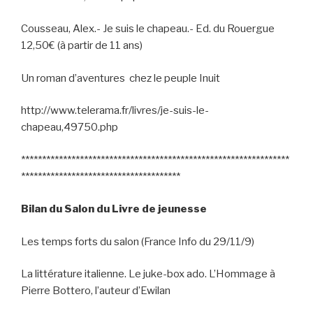
Cousseau, Alex.- Je suis le chapeau.- Ed. du Rouergue
12,50€ (à partir de 11 ans)
Un roman d’aventures chez le peuple Inuit
http://www.telerama.fr/livres/je-suis-le-
chapeau,49750.php
****************************************************************
**************************************
Bilan du Salon du Livre de jeunesse
Les temps forts du salon (France Info du 29/11/9)
La littérature italienne. Le juke-box ado. L’Hommage à
Pierre Bottero, l’auteur d’Ewilan