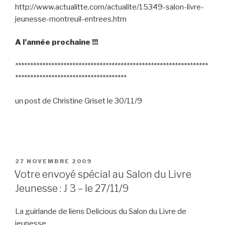
http://www.actualitte.com/actualite/15349-salon-livre-
jeunesse-montreuil-entrees.htm
A l’année prochaine !!!
****************************************************************
*************************************
un post de Christine Griset le 30/11/9
PUBLIÉ
27 NOVEMBRE 2009
LE
Votre envoyé spécial au Salon du Livre
Jeunesse : J 3 – le 27/11/9
La guirlande de liens Delicious du Salon du Livre de
jeunesse