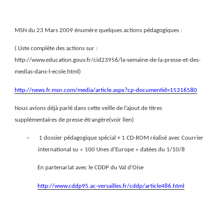
MSN du 23 Mars 2009 énumère quelques actions pédagogiques :
( Liste complète des actions sur :
http://www.education.gouv.fr/cid23956/la-semaine-de-la-presse-et-des-
medias-dans-l-ecole.html)
http://news.fr.msn.com/media/article.aspx?cp-documentid=15316580
Nous avions déjà parlé dans cette veille de l’ajout de titres
supplémentaires de presse étrangère(voir lien)
–
1 dossier pédagogique spécial + 1 CD-ROM réalisé avec Courrier
international su « 100 Unes d’Europe » datées du 1/10/8
En partenariat avec le CDDP du Val d’Oise
http://www.cddp95.ac-versailles.fr/cddp/article486.html