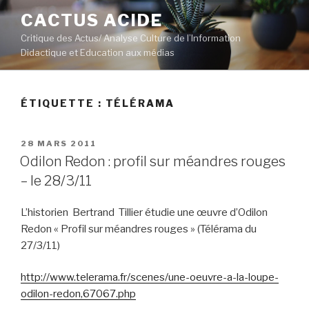
Aller
CACTUS ACIDE
au
Critique des Actus/ Analyse Culture de l’Information
contenu
Didactique et Education aux médias
principal
ÉTIQUETTE :
TÉLÉRAMA
PUBLIÉ
28 MARS 2011
LE
Odilon Redon : profil sur méandres rouges
– le 28/3/11
L’historien Bertrand Tillier étudie une œuvre d’Odilon
Redon « Profil sur méandres rouges » (Télérama du
27/3/11)
http://www.telerama.fr/scenes/une-oeuvre-a-la-loupe-
odilon-redon,67067.php