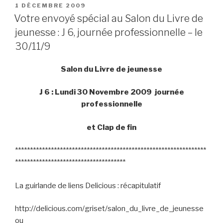
PUBLIÉ
1 DÉCEMBRE 2009
LE
Votre envoyé spécial au Salon du Livre de
jeunesse : J 6, journée professionnelle – le
30/11/9
Salon du Livre de jeunesse
J 6 : Lundi 30 Novembre 2009 journée
professionnelle
et Clap de fin
****************************************************************
*************************************
La guirlande de liens Delicious : récapitulatif
http://delicious.com/griset/salon_du_livre_de_jeunesse
ou