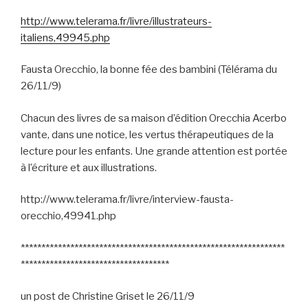
http://www.telerama.fr/livre/illustrateurs-
italiens,49945.php
Fausta Orecchio, la bonne fée des bambini (Télérama du
26/11/9)
Chacun des livres de sa maison d’édition Orecchia Acerbo
vante, dans une notice, les vertus thérapeutiques de la
lecture pour les enfants. Une grande attention est portée
à l’écriture et aux illustrations.
http://www.telerama.fr/livre/interview-fausta-
orecchio,49941.php
****************************************************************
************************************
un post de Christine Griset le 26/11/9