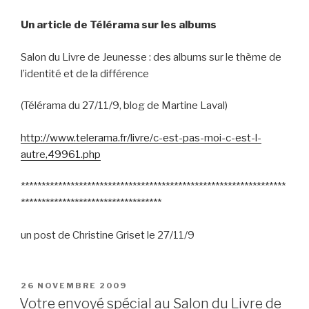
Un article de Télérama sur les albums
Salon du Livre de Jeunesse : des albums sur le thème de
l’identité et de la différence
(Télérama du 27/11/9, blog de Martine Laval)
http://www.telerama.fr/livre/c-est-pas-moi-c-est-l-
autre,49961.php
****************************************************************
**********************************
un post de Christine Griset le 27/11/9
PUBLIÉ
26 NOVEMBRE 2009
LE
Votre envoyé spécial au Salon du Livre de