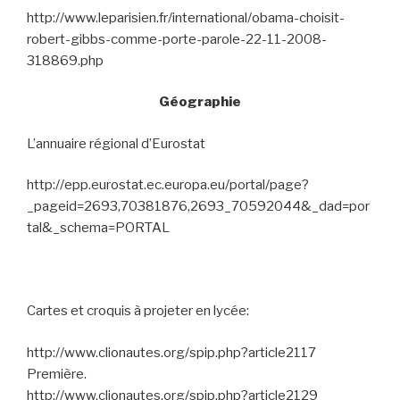
http://www.leparisien.fr/international/obama-choisit-
robert-gibbs-comme-porte-parole-22-11-2008-
318869.php
Géographie
L’annuaire régional d’Eurostat
http://epp.eurostat.ec.europa.eu/portal/page?
_pageid=2693,70381876,2693_70592044&_dad=por
tal&_schema=PORTAL
Cartes et croquis à projeter en lycée:
http://www.clionautes.org/spip.php?article2117
Première.
http://www.clionautes.org/spip.php?article2129