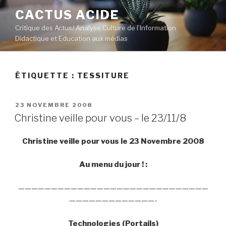
Aller
CACTUS ACIDE
au
Critique des Actus/ Analyse Culture de l’Information
contenu
Didactique et Education aux médias
principal
ÉTIQUETTE :
TESSITURE
PUBLIÉ
23 NOVEMBRE 2008
LE
Christine veille pour vous – le 23/11/8
Christine veille pour vous le 23 Novembre 2008
Au menu du jour ! :
—————————————————————————————
—————————————-
Technologies (Portails)