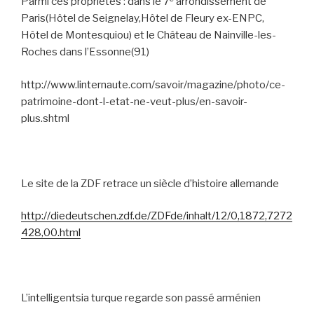
Parmi ces propriétés : dans le 7
arrondissement de
Paris(Hôtel de Seignelay,Hôtel de Fleury ex-ENPC,
Hôtel de Montesquiou) et le Château de Nainville-les-
Roches dans l’Essonne(91)
http://www.linternaute.com/savoir/magazine/photo/ce-
patrimoine-dont-l-etat-ne-veut-plus/en-savoir-
plus.shtml
Le site de la ZDF retrace un siècle d’histoire allemande
http://diedeutschen.zdf.de/ZDFde/inhalt/12/0,1872,7272
428,00.html
L’intelligentsia turque regarde son passé arménien