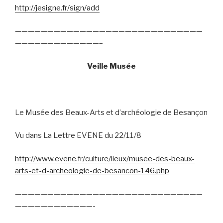
http://jesigne.fr/sign/add
—————————————————————————————
—————————————–
Veille Musée
Le Musée des Beaux-Arts et d’archéologie de Besançon
Vu dans La Lettre EVENE du 22/11/8
http://www.evene.fr/culture/lieux/musee-des-beaux-
arts-et-d-archeologie-de-besancon-146.php
—————————————————————————————
————————————-