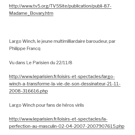
http://www.tv5.org/TV5Site/publication/publi-87-
Madame_Bovary.htm
Largo Winch, le jeune multimilliardaire baroudeur, par
Philippe Francq
Vu dans Le Parisien du 22/11/8
http://www.leparisien.fr/loisirs-et-spectacles/largo-
winch-a-transforme-la-vie-de-son-dessinateur-21-11-
2008-316616.php
Largo Winch pour fans de héros virils
http://www.leparisien.fr/loisirs-et-spectacles/la-
perfection-au-masculin-02-04-2007-2007907615.php