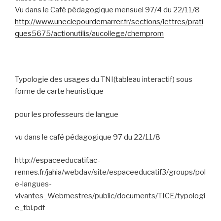
Vu dans le Café pédagogique mensuel 97/4 du 22/11/8
http://www.uneclepourdemarrer.fr/sections/lettres/prati
ques5675/actionutilis/aucollege/chemprom
Typologie des usages du TNI(tableau interactif) sous
forme de carte heuristique
pour les professeurs de langue
vu dans le café pédagogique 97 du 22/11/8
http://espaceeducatif.ac-
rennes.fr/jahia/webdav/site/espaceeducatif3/groups/pol
e-langues-
vivantes_Webmestres/public/documents/TICE/typologi
e_tbi.pdf