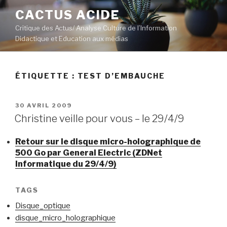
Aller
CACTUS ACIDE
au
Critique des Actus/ Analyse Culture de l’Information
contenu
Didactique et Education aux médias
principal
ÉTIQUETTE :
TEST D’EMBAUCHE
PUBLIÉ
30 AVRIL 2009
LE
Christine veille pour vous – le 29/4/9
Retour sur le disque micro-holographique de
500 Go par General Electric (ZDNet
Informatique du 29/4/9)
TAGS
Disque_optique
disque_micro_holographique