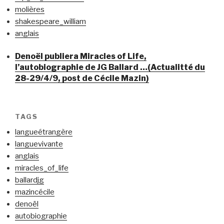
molières
shakespeare_william
anglais
Denoël publiera Miracles of Life,
l’autobiographie de JG Ballard …(Actualitté du
28-29/4/9, post de Cécile Mazin)
TAGS
langueétrangère
languevivante
anglais
miracles_of_life
ballardjg
mazincécile
denoël
autobiographie