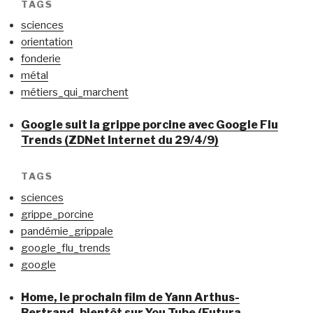
TAGS
sciences
orientation
fonderie
métal
métiers_qui_marchent
Google suit la grippe porcine avec Google Flu
Trends (ZDNet Internet du 29/4/9)
TAGS
sciences
grippe_porcine
pandémie_grippale
google_flu_trends
google
Home, le prochain film de Yann Arthus-
Bertrand, bientôt sur You Tube (Futura-