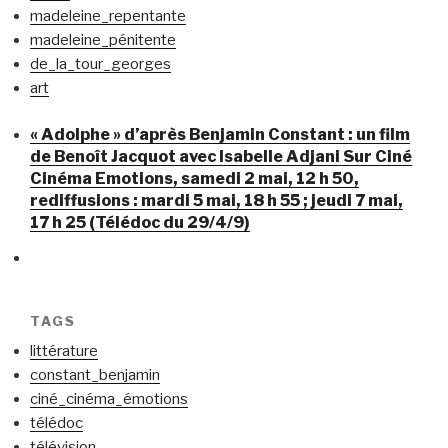
madeleine_repentante
madeleine_pénitente
de_la_tour_georges
art
« Adolphe » d’après Benjamin Constant : un film
de Benoît Jacquot avec Isabelle Adjani Sur Ciné
Cinéma Emotions, samedi 2 mai, 12 h 50,
rediffusions : mardi 5 mai, 18 h 55 ; jeudi 7 mai,
17 h 25 (Télédoc du 29/4/9)
TAGS
littérature
constant_benjamin
ciné_cinéma_émotions
télédoc
télévision