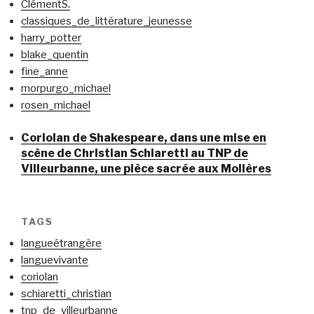
ClémentS.
classiques_de_littérature_jeunesse
harry_potter
blake_quentin
fine_anne
morpurgo_michael
rosen_michael
Coriolan de Shakespeare, dans une mise en
scène de Christian Schiaretti au TNP de
Villeurbanne, une pièce sacrée aux Molières
TAGS
langueétrangère
languevivante
coriolan
schiaretti_christian
tnp_de_villeurbanne