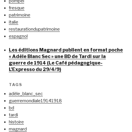
pompéi
fresque
patrimoine
italie
restaurationdupatrimoine
espagnol
Les éditions Magnard publient en format poche
« Adèle Blanc Sec » une BD de Tardi sur la
guerre de 1914 (Le Café pédagogique-
L’Expresso du 29/4/9)
TAGS
adèle_blanc_sec
guerremondiale19141918
bd
tardi
histoire
magnard