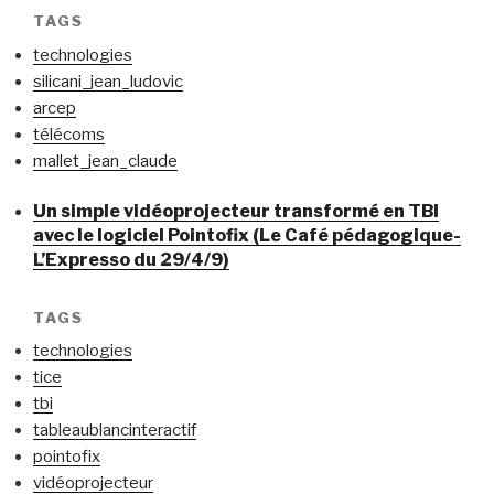
TAGS
technologies
silicani_jean_ludovic
arcep
télécoms
mallet_jean_claude
Un simple vidéoprojecteur transformé en TBI
avec le logiciel Pointofix (Le Café pédagogique-
L’Expresso du 29/4/9)
TAGS
technologies
tice
tbi
tableaublancinteractif
pointofix
vidéoprojecteur