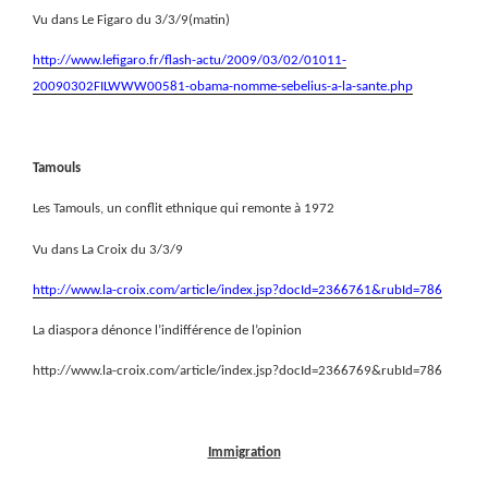
Vu dans Le Figaro du 3/3/9(matin)
http://www.lefigaro.fr/flash-actu/2009/03/02/01011-
20090302FILWWW00581-obama-nomme-sebelius-a-la-sante.php
Tamouls
Les Tamouls, un conflit ethnique qui remonte à 1972
Vu dans La Croix du 3/3/9
http://www.la-croix.com/article/index.jsp?docId=2366761&rubId=786
La diaspora dénonce l’indifférence de l’opinion
http://www.la-croix.com/article/index.jsp?docId=2366769&rubId=786
Immigration