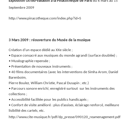
Exposition Utrillo-Valladon à la Pinacothèque de Paris
du 6 mars au 15
Septembre 2009
http://www.pinacotheque.com/index.php?id=5
3 Mars 2009 : réouverture du Musée de la musique
Création d’un espace dédié au XXe siècle ;
• Espace consacré aux musiques du monde agrandi (surface doublée) ;
• Muséographie repensée ;
• Présentation de nouveaux instruments ;
• 40 films documentaires (avec les interventions de Simha Arom, Daniel
Barenboïm,
Pierre Boulez, William Christie, Pascal Dusapin ; etc.)
• Parcours sonore enrichi, enregistré surtout
sur les instruments des
collections ;
• Accessibilité facilitée pour les publics handicapés ;
• Confort de visite amélioré : plus d’assises, éclairage renforcé, meilleure
lisibilité des cartels, etc.
http://www.cite-musique.fr/pdf/dp_presse/090120_reamenagement.pdf