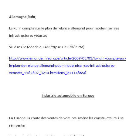
Allemagne,Ruhr,
La Ruhr compte sur le plan de relance allemand pour moderniser ses
infrastructures vétustes
Vu dans Le Monde du 4/3/9(paru le 3/3/9 PM)
http://www.lemonde.fr/europe/article/2009/03/03/la-ruhr-compte-sur-
le-plan-de-relance-allemand-pour-moderniser-ses-infrastructures-
vetustes_1162607_3214.html#ens_id=1148656
Industrie automobile en Europe
En Europe, la chute des ventes de voitures amène les constructeurs à se
réinventer