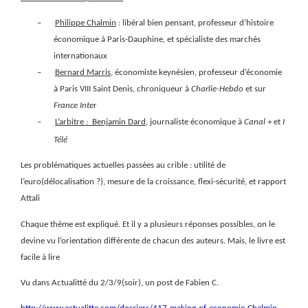
–
Philippe Chalmin
: libéral bien pensant, professeur d’histoire
économique à Paris-Dauphine, et spécialiste des marchés
internationaux
–
Bernard Marris
, économiste keynésien, professeur d’économie
à Paris VIII Saint Denis, chroniqueur à
Charlie-Hebdo
et sur
France Inte
r
–
L’arbitre :
Benjamin Dard
, journaliste économique à
Canal +
et
I
Télé
Les problématiques actuelles passées au crible : utilité de
l’euro(délocalisation ?), mesure de la croissance, flexi-sécurité, et rapport
Attali
Chaque thème est expliqué. Et il y a plusieurs réponses possibles, on le
devine vu l’orientation différente de chacun des auteurs. Mais, le livre est
facile à lire
Vu dans Actualitté du 2/3/9(soir), un post de Fabien C.