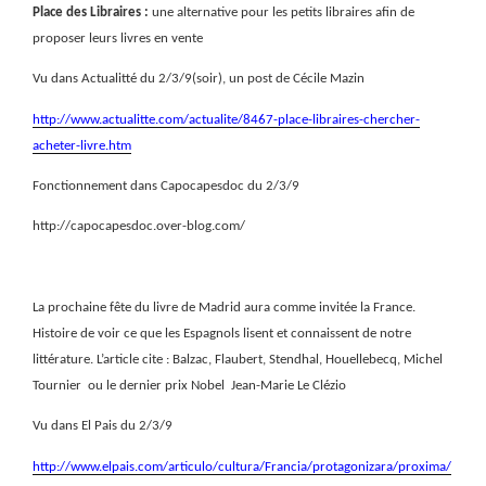
Place des Libraires :
une alternative pour les petits libraires afin de
proposer leurs livres en vente
Vu dans Actualitté du 2/3/9(soir), un post de Cécile Mazin
http://www.actualitte.com/actualite/8467-place-libraires-chercher-
acheter-livre.htm
Fonctionnement dans Capocapesdoc du 2/3/9
http://capocapesdoc.over-blog.com/
La prochaine fête du livre de Madrid aura comme invitée la France.
Histoire de voir ce que les Espagnols lisent et connaissent de notre
littérature. L’article cite :
Balzac, Flaubert, Stendhal, Houellebecq, Michel
Tournier
ou le dernier prix Nobel
Jean-Marie Le Clézio
Vu dans El Pais du 2/3/9
http://www.elpais.com/articulo/cultura/Francia/protagonizara/proxima/