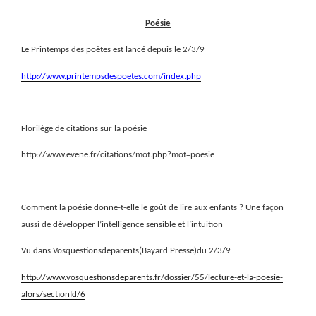
Poésie
Le Printemps des poètes est lancé depuis le 2/3/9
http://www.printempsdespoetes.com/index.php
Florilège de citations sur la poésie
http://www.evene.fr/citations/mot.php?mot=poesie
Comment la poésie donne-t-elle le goût de lire aux enfants ? Une façon
aussi de développer l’intelligence sensible et l’intuition
Vu dans Vosquestionsdeparents(Bayard Presse)du 2/3/9
http://www.vosquestionsdeparents.fr/dossier/55/lecture-et-la-poesie-
alors/sectionId/6