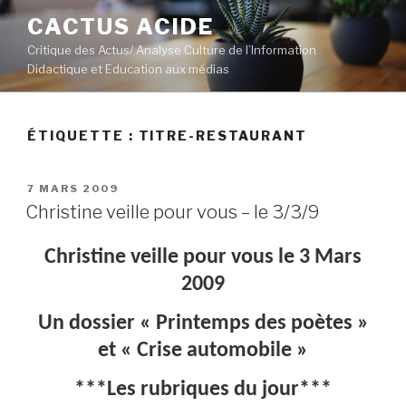
Aller
CACTUS ACIDE
au
Critique des Actus/ Analyse Culture de l’Information
contenu
Didactique et Education aux médias
principal
ÉTIQUETTE :
TITRE-RESTAURANT
PUBLIÉ
7 MARS 2009
LE
Christine veille pour vous – le 3/3/9
Christine veille pour vous le 3 Mars
2009
Un dossier « Printemps des poètes »
et « Crise automobile »
***Les rubriques du jour***