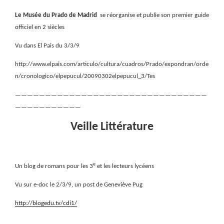
Le Musée du Prado de Madrid
se réorganise et publie son premier guide
officiel en 2 siècles
Vu dans El Pais du 3/3/9
http://www.elpais.com/articulo/cultura/cuadros/Prado/expondran/orde
n/cronologico/elpepucul/20090302elpepucul_3/Tes
————————————————————————————————
———————————
Veille Littérature
e
Un blog de romans pour les 3
et les lecteurs lycéens
Vu sur e-doc le 2/3/9, un post de Geneviève Pug
http://blogedu.tv/cdi1/