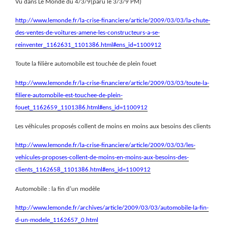
Vu dans Le Monde du 4/3/9(paru le 3/3/9 PM)
http://www.lemonde.fr/la-crise-financiere/article/2009/03/03/la-chute-
des-ventes-de-voitures-amene-les-constructeurs-a-se-
reinventer_1162631_1101386.html#ens_id=1100912
Toute la filière automobile est touchée de plein fouet
http://www.lemonde.fr/la-crise-financiere/article/2009/03/03/toute-la-
filiere-automobile-est-touchee-de-plein-
fouet_1162659_1101386.html#ens_id=1100912
Les véhicules proposés collent de moins en moins aux besoins des clients
http://www.lemonde.fr/la-crise-financiere/article/2009/03/03/les-
vehicules-proposes-collent-de-moins-en-moins-aux-besoins-des-
clients_1162658_1101386.html#ens_id=1100912
Automobile : la fin d’un modèle
http://www.lemonde.fr/archives/article/2009/03/03/automobile-la-fin-
d-un-modele_1162657_0.html