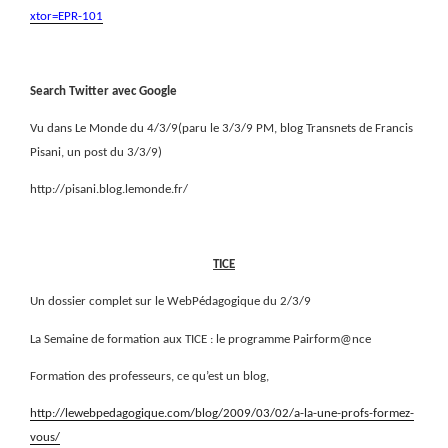
xtor=EPR-101
Search Twitter avec Google
Vu dans Le Monde du 4/3/9(paru le 3/3/9 PM, blog Transnets de Francis
Pisani, un post du 3/3/9)
http://pisani.blog.lemonde.fr/
TICE
Un dossier complet sur le WebPédagogique du 2/3/9
La Semaine de formation aux TICE : le programme Pairform@nce
Formation des professeurs, ce qu’est un blog,
http://lewebpedagogique.com/blog/2009/03/02/a-la-une-profs-formez-
vous/