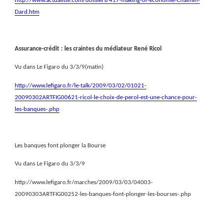
http://www.actualitte.com/dossiers/417-making-of-economie-Chalmin-
Dard.htm
Assurance-crédit : les craintes du médiateur René Ricol
Vu dans Le Figaro du 3/3/9(matin)
http://www.lefigaro.fr/le-talk/2009/03/02/01021-
20090302ARTFIG00621-ricol-le-choix-de-perol-est-une-chance-pour-
les-banques-.php
Les banques font plonger la Bourse
Vu dans Le Figaro du 3/3/9
http://www.lefigaro.fr/marches/2009/03/03/04003-
20090303ARTFIG00252-les-banques-font-plonger-les-bourses-.php