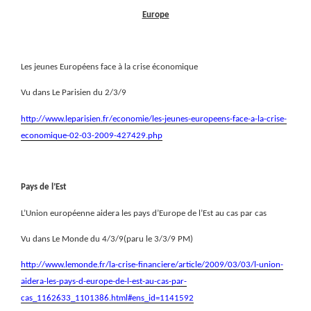
Europe
Les jeunes Européens face à la crise économique
Vu dans Le Parisien du 2/3/9
http://www.leparisien.fr/economie/les-jeunes-europeens-face-a-la-crise-
economique-02-03-2009-427429.php
Pays de l’Est
L’Union européenne aidera les pays d’Europe de l’Est au cas par cas
Vu dans Le Monde du 4/3/9(paru le 3/3/9 PM)
http://www.lemonde.fr/la-crise-financiere/article/2009/03/03/l-union-
aidera-les-pays-d-europe-de-l-est-au-cas-par-
cas_1162633_1101386.html#ens_id=1141592