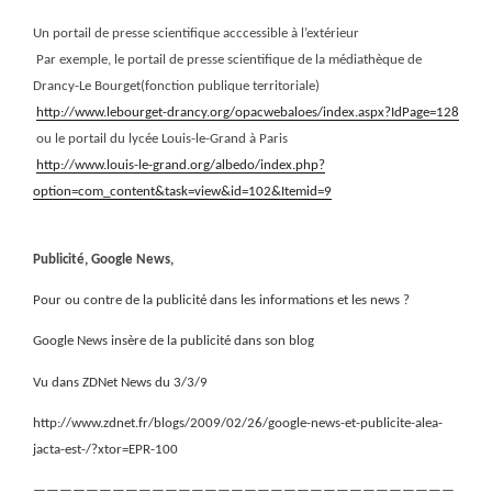
Un portail de presse scientifique acccessible à l’extérieur
Par exemple, le portail de presse scientifique de la médiathèque de
Drancy-Le Bourget(fonction publique territoriale)
http://www.lebourget-drancy.org/opacwebaloes/index.aspx?IdPage=128
ou le portail du lycée Louis-le-Grand à Paris
http://www.louis-le-grand.org/albedo/index.php?
option=com_content&task=view&id=102&Itemid=9
Publicité, Google News,
Pour ou contre de la publicité dans les informations et les news ?
Google News insère de la publicité dans son blog
Vu dans ZDNet News du 3/3/9
http://www.zdnet.fr/blogs/2009/02/26/google-news-et-publicite-alea-
jacta-est-/?xtor=EPR-100
————————————————————————————————