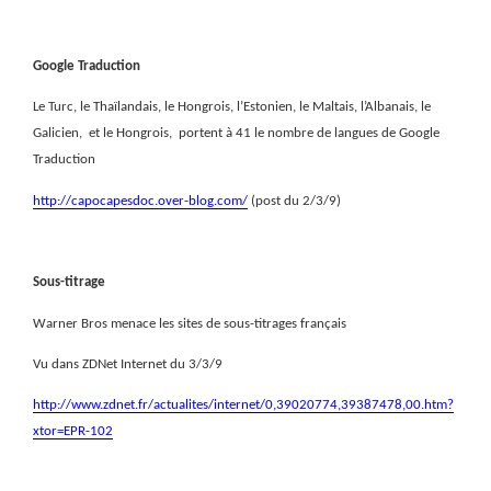
Google Traduction
Le Turc, le Thaïlandais, le Hongrois, l’Estonien, le Maltais, l’Albanais, le
Galicien,
et le Hongrois,
portent à 41 le nombre de langues de Google
Traduction
http://capocapesdoc.over-blog.com/
(post du 2/3/9)
Sous-titrage
Warner Bros menace les sites de sous-titrages français
Vu dans ZDNet Internet du 3/3/9
http://www.zdnet.fr/actualites/internet/0,39020774,39387478,00.htm?
xtor=EPR-102