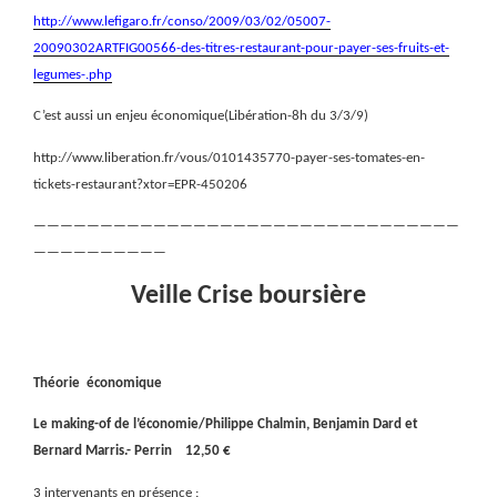
http://www.lefigaro.fr/conso/2009/03/02/05007-
20090302ARTFIG00566-des-titres-restaurant-pour-payer-ses-fruits-et-
legumes-.php
C’est aussi un enjeu économique(Libération-8h du 3/3/9)
http://www.liberation.fr/vous/0101435770-payer-ses-tomates-en-
tickets-restaurant?xtor=EPR-450206
————————————————————————————————
——————————
Veille Crise boursière
Théorie
économique
Le making-of de l’économie/Philippe Chalmin, Benjamin Dard et
Bernard Marris.- Perrin
12,50 €
3 intervenants en présence :