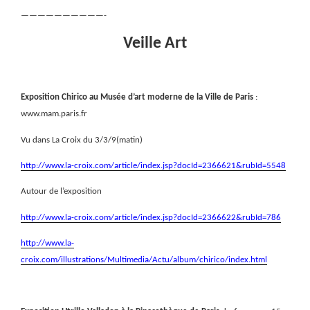
——————————-
Veille Art
Exposition Chirico au Musée d’art moderne de la Ville de Paris
:
www.mam.paris.fr
Vu dans La Croix du 3/3/9(matin)
http://www.la-croix.com/article/index.jsp?docId=2366621&rubId=5548
Autour de l’exposition
http://www.la-croix.com/article/index.jsp?docId=2366622&rubId=786
http://www.la-
croix.com/illustrations/Multimedia/Actu/album/chirico/index.html