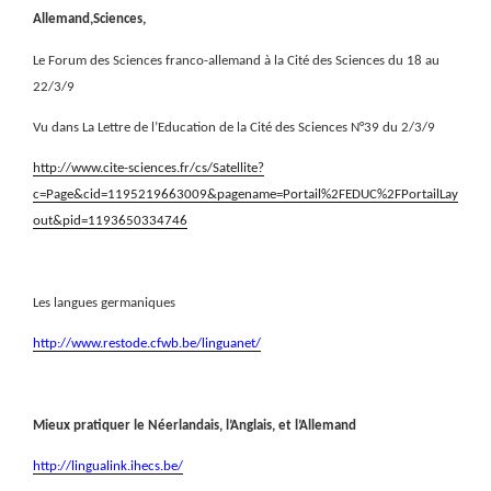
Allemand,Sciences,
Le Forum des Sciences franco-allemand à la Cité des Sciences du 18 au
22/3/9
Vu dans La Lettre de l’Education de la Cité des Sciences N°39 du 2/3/9
http://www.cite-sciences.fr/cs/Satellite?
c=Page&cid=1195219663009&pagename=Portail%2FEDUC%2FPortailLay
out&pid=1193650334746
Les langues germaniques
http://www.restode.cfwb.be/linguanet/
Mieux pratiquer le Néerlandais, l’Anglais, et l’Allemand
http://lingualink.ihecs.be/