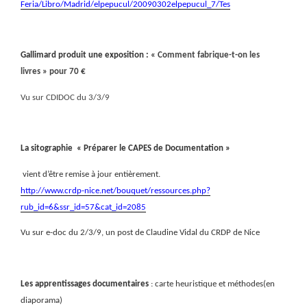
Feria/Libro/Madrid/elpepucul/20090302elpepucul_7/Tes
Gallimard produit une exposition :
« Comment fabrique-t-on les
livres » pour 70 €
Vu sur CDIDOC du 3/3/9
La sitographie
« Préparer le CAPES de Documentation »
vient d’être remise à jour entièrement.
http://www.crdp-nice.net/bouquet/ressources.php?
rub_id=6&ssr_id=57&cat_id=2085
Vu sur e-doc du 2/3/9, un post de Claudine Vidal du CRDP de Nice
Les apprentissages documentaires
: carte heuristique et méthodes(en
diaporama)